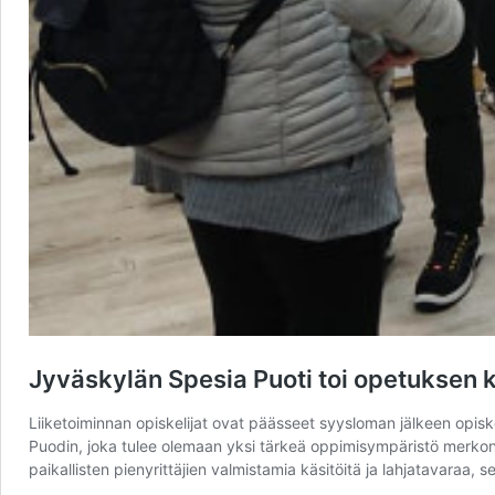
Jyväskylän Spesia Puoti toi opetukse
Liiketoiminnan opiskelijat ovat päässeet syysloman jälkeen opisk
Puodin, joka tulee olemaan yksi tärkeä oppimisympäristö merkono
paikallisten pienyrittäjien valmistamia käsitöitä ja lahjatavaraa