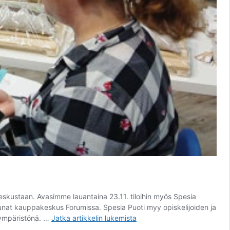
eskustaan. Avasimme lauantaina 23.11. tiloihin myös Spesia
kunat kauppakeskus Forumissa. Spesia Puoti myy opiskelijoiden ja
Jyväskylän
isympäristönä. …
Jatka artikkelin
lukemista
Spesia