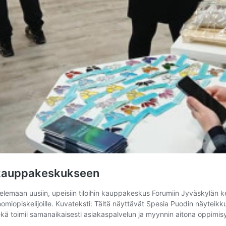
n kauppakeskukseen
elemaan uusiin, upeisiin tiloihin kauppakeskus Forumiin Jyväskylän k
miopiskelijoille. Kuvateksti: Tältä näyttävät Spesia Puodin näyteik
, sekä toimii samanaikaisesti asiakaspalvelun ja myynnin aitona oppim