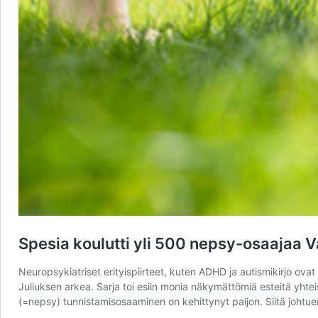
Spesia koulutti yli 500 nepsy-osaajaa
Neuropsykiatriset erityispiirteet, kuten ADHD ja autismikirjo ovat 
Juliuksen arkea. Sarja toi esiin monia näkymättömiä esteitä yht
(=nepsy) tunnistamisosaaminen on kehittynyt paljon. Siitä johtue