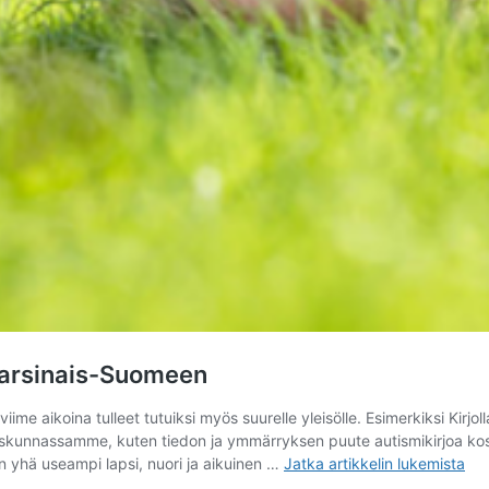
 Varsinais-Suomeen
viime aikoina tulleet tutuiksi myös suurelle yleisölle. Esimerkiksi Kirj
eiskunnassamme, kuten tiedon ja ymmärryksen puute autismikirjoa kosk
Spesia
n yhä useampi lapsi, nuori ja aikuinen …
Jatka artikkelin
lukemista
koulutti