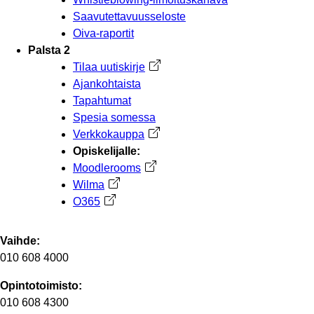
Saavutettavuusseloste
Oiva-raportit
Palsta 2
Tilaa uutiskirje
Avautuu uuteen välilehteen
Ajankohtaista
Tapahtumat
Spesia somessa
Verkkokauppa
Avautuu uuteen välilehteen
Opiskelijalle:
Moodlerooms
Avautuu uuteen välilehteen
Wilma
Avautuu uuteen välilehteen
O365
Avautuu uuteen välilehteen
Vaihde:
010 608 4000
Opintotoimisto:
010 608 4300