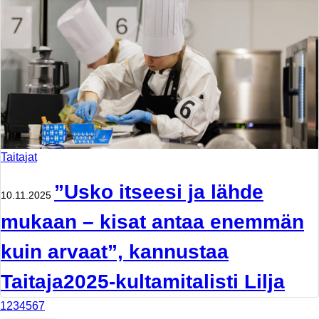
Taitajat
”Usko itseesi ja lähde
10.11.2025
mukaan – kisat antaa enemmän
kuin arvaat”, kannustaa
Taitaja2025-kultamitalisti Lilja
1
2
3
4
5
6
7