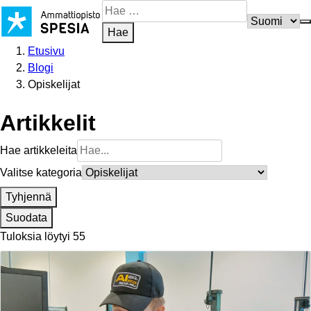
Siirry
Hae
sisältöön
sivustosta
Hae
Etusivu
Blogi
Opiskelijat
Artikkelit
Hae artikkeleita
Valitse kategoria
Tyhjennä
Suodata
Tuloksia löytyi 55