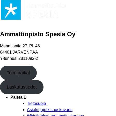
Ammattiopisto Spesia Oy
Mannilantie 27, PL 46
04401 JÄRVENPÄÄ
Y-tunnus: 2811092-2
Toimipaikat
Laskutustiedot
Palsta 1
Tietosuoja
Asiakirjajulkisuuskuvaus
Whistleblowing-ilmoituskanava