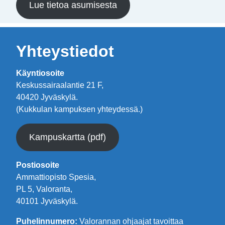
Lue tietoa asumisesta
Yhteystiedot
Käyntiosoite
Keskussairaalantie 21 F,
40420 Jyväskylä.
(Kukkulan kampuksen yhteydessä.)
Kampuskartta (pdf)
Postiosoite
Ammattiopisto Spesia,
PL 5, Valoranta,
40101 Jyväskylä.
Puhelinnumero:
Valorannan ohjaajat tavoittaa