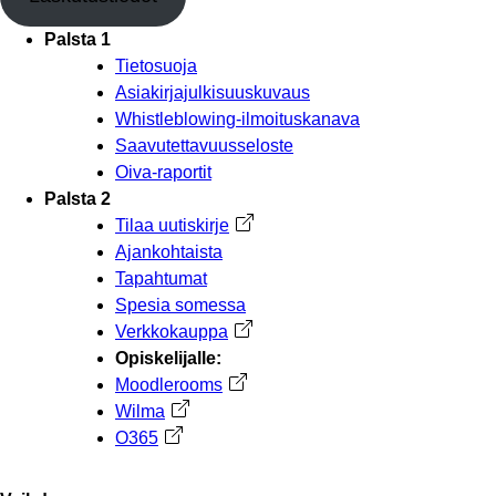
Palsta 1
Tietosuoja
Asiakirjajulkisuuskuvaus
Whistleblowing-ilmoituskanava
Saavutettavuusseloste
Oiva-raportit
Palsta 2
Tilaa uutiskirje
Avautuu uuteen välilehteen
Ajankohtaista
Tapahtumat
Spesia somessa
Verkkokauppa
Avautuu uuteen välilehteen
Opiskelijalle:
Moodlerooms
Avautuu uuteen välilehteen
Wilma
Avautuu uuteen välilehteen
O365
Avautuu uuteen välilehteen