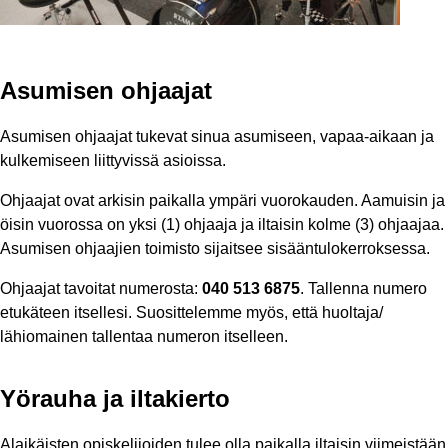
Asumisen ohjaajat
Asumisen ohjaajat tukevat sinua asumiseen, vapaa-aikaan ja
kulkemiseen liittyvissä asioissa.
Ohjaajat ovat arkisin paikalla ympäri vuorokauden. Aamuisin ja
öisin vuorossa on yksi (1) ohjaaja ja iltaisin kolme (3) ohjaajaa.
Asumisen ohjaajien toimisto sijaitsee sisääntulokerroksessa.
Ohjaajat tavoitat numerosta:
040 513 6875
. Tallenna numero
etukäteen itsellesi. Suosittelemme myös, että huoltaja/
lähiomainen tallentaa numeron itselleen.
Yörauha ja iltakierto
Alaikäisten opiskelijoiden tulee olla paikalla iltaisin viimeistään