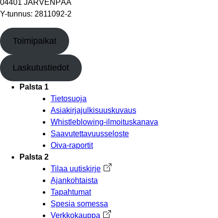
04401 JÄRVENPÄÄ
Y-tunnus: 2811092-2
Toimipaikat
Laskutustiedot
Palsta 1
Tietosuoja
Asiakirjajulkisuuskuvaus
Whistleblowing-ilmoituskanava
Saavutettavuusseloste
Oiva-raportit
Palsta 2
Tilaa uutiskirje
Avautuu uuteen välilehteen
Ajankohtaista
Tapahtumat
Spesia somessa
Verkkokauppa
Avautuu uuteen välilehteen