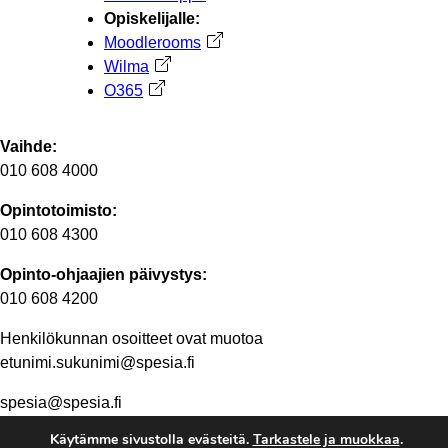
Opiskelijalle:
Moodlerooms
Avautuu uuteen välilehteen
Wilma
Avautuu uuteen välilehteen
O365
Avautuu uuteen välilehteen
Vaihde:
010 608 4000
Opintotoimisto:
010 608 4300
Opinto-ohjaajien päivystys:
010 608 4200
Henkilökunnan osoitteet ovat muotoa
etunimi.sukunimi@spesia.fi
spesia@spesia.fi
Käytämme sivustolla evästeitä.
Tarkastele ja muokkaa
.