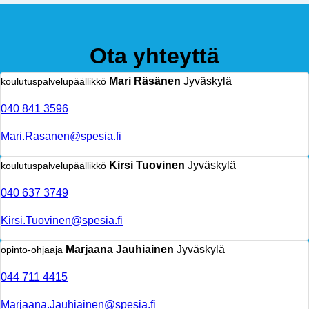
Ota yhteyttä
Mari Räsänen
Jyväskylä
koulutuspalvelupäällikkö
040 841 3596
Mari.Rasanen@spesia.fi
Kirsi Tuovinen
Jyväskylä
koulutuspalvelupäällikkö
040 637 3749
Kirsi.Tuovinen@spesia.fi
Marjaana Jauhiainen
Jyväskylä
opinto-ohjaaja
044 711 4415
Marjaana.Jauhiainen@spesia.fi