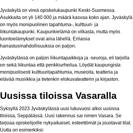
Jyväskylä on vireä opiskelukaupunki Keski-Suomessa.
Asukkaita on yli 140 000 ja määrä kasvaa koko ajan. Jyväskylä
on myös monipuolinen tapahtuma-, kulttuuri- ja
liikuntakaupunki. Kaupunkielämä on vilkasta, mutta myös
luontoelämykset ovat aina lähellä. Erilaisia
harrastusmahdollisuuksia on paljon.
Jyväskylässä on paljon liikuntapaikkoja ja -seuroja, eli tarjolla
on sekä liikuntaa että penkkiurheilua. Löydät kaupungista
monipuolisesti kulttuuritapahtumia, museoita, teatteria ja
elävää musiikkia ja tietenkin elokuvateatterin ja kirjaston.
Uusissa tiloissa Vasaralla
Syksyllä 2023 Jyväskylässä uusi lukuvuosi alkoi uusissa
tiloissa, Seppälässä. Uusi rakennus sai nimen Vasara. Se
tarjoaa opiskelijoille nykyaikaiset, esteettömät ja joustavat tilat.
Uutta on esimerkiksi: