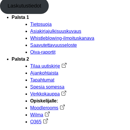
Laskutustiedot
Palsta 1
Tietosuoja
Asiakirjajulkisuuskuvaus
Whistleblowing-ilmoituskanava
Saavutettavuusseloste
Oiva-raportit
Palsta 2
Tilaa uutiskirje
Avautuu uuteen välilehteen
Ajankohtaista
Tapahtumat
Spesia somessa
Verkkokauppa
Avautuu uuteen välilehteen
Opiskelijalle:
Moodlerooms
Avautuu uuteen välilehteen
Wilma
Avautuu uuteen välilehteen
O365
Avautuu uuteen välilehteen