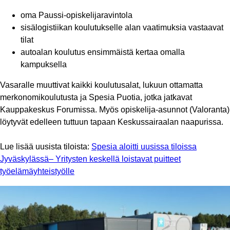
oma Paussi-opiskelijaravintola
sisälogistiikan koulutukselle alan vaatimuksia vastaavat
tilat
autoalan koulutus ensimmäistä kertaa omalla
kampuksella
Vasaralle muuttivat kaikki koulutusalat, lukuun ottamatta
merkonomikoulutusta ja Spesia Puotia, jotka jatkavat
Kauppakeskus Forumissa. Myös opiskelija-asunnot (Valoranta)
löytyvät edelleen tuttuun tapaan Keskussairaalan naapurissa.
Lue lisää uusista tiloista:
Spesia aloitti uusissa tiloissa
Jyväskylässä
– Yritysten keskellä loistavat puitteet
työelämäyhteistyölle