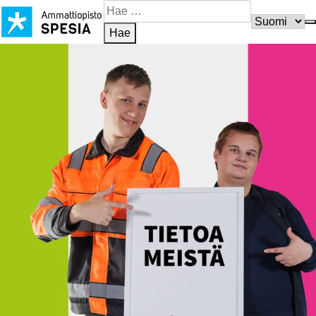
Siirry
Hae
sisältöön
sivustosta
Hae