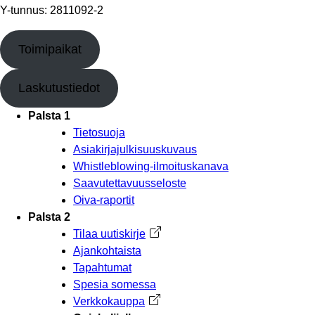
Y-tunnus: 2811092-2
Toimipaikat
Laskutustiedot
Palsta 1
Tietosuoja
Asiakirjajulkisuuskuvaus
Whistleblowing-ilmoituskanava
Saavutettavuusseloste
Oiva-raportit
Palsta 2
Tilaa uutiskirje
Avautuu uuteen välilehteen
Ajankohtaista
Tapahtumat
Spesia somessa
Verkkokauppa
Avautuu uuteen välilehteen