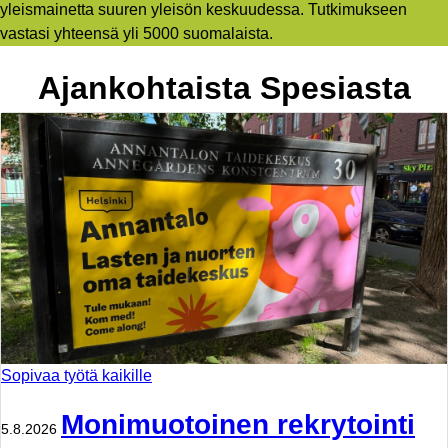
yleismainetta suuren yleisön keskuudessa. Tutkimukseen
vastasi yhteensä yli 5000 suomalaista.
Ajankohtaista Spesiasta
Sopivaa työtä kaikille
Monimuotoinen rekrytointi
5.8.2026