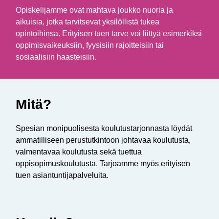
Opiskelijamme ovat mahtava joukko nuoria ja
aikuisia, jotka tarvitsevat yksilöllistä tukea
opintoihinsa. Erityisen tuen tarve voi liittyä esimerkiksi
oppimisvaikeuksiin, fyysisiin rajoitteisiin tai
sosiaalisiin haasteisiin.
Mitä?
Spesian monipuolisesta koulutustarjonnasta löydät
ammatilliseen perustutkintoon johtavaa koulutusta,
valmentavaa koulutusta sekä tuettua
oppisopimuskoulutusta. Tarjoamme myös erityisen
tuen asiantuntijapalveluita.