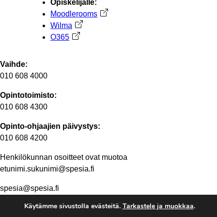
Opiskelijalle:
Moodlerooms
Avautuu uuteen välilehteen
Wilma
Avautuu uuteen välilehteen
O365
Avautuu uuteen välilehteen
Vaihde:
010 608 4000
Opintotoimisto:
010 608 4300
Opinto-ohjaajien päivystys:
010 608 4200
Henkilökunnan osoitteet ovat muotoa
etunimi.sukunimi@spesia.fi
spesia@spesia.fi
Käytämme sivustolla evästeitä.
Tarkastele ja muokkaa
.
Henkilöstön yhteystiedot