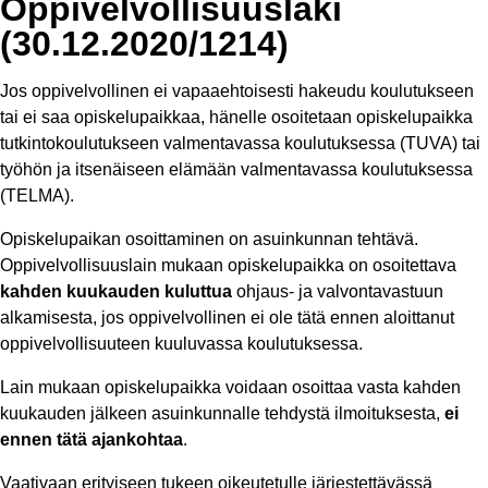
Oppivelvollisuuslaki
(30.12.2020/1214)
Jos oppivelvollinen ei vapaaehtoisesti hakeudu koulutukseen
tai ei saa opiskelupaikkaa, hänelle osoitetaan opiskelupaikka
tutkintokoulutukseen valmentavassa koulutuksessa (TUVA) tai
työhön ja itsenäiseen elämään valmentavassa koulutuksessa
(TELMA).
Opiskelupaikan osoittaminen on asuinkunnan tehtävä.
Oppivelvollisuuslain mukaan opiskelupaikka on osoitettava
kahden kuukauden kuluttua
ohjaus- ja valvontavastuun
alkamisesta, jos oppivelvollinen ei ole tätä ennen aloittanut
oppivelvollisuuteen kuuluvassa koulutuksessa.
Lain mukaan opiskelupaikka voidaan osoittaa vasta kahden
kuukauden jälkeen asuinkunnalle tehdystä ilmoituksesta,
ei
ennen tätä ajankohtaa
.
Vaativaan erityiseen tukeen oikeutetulle järjestettävässä