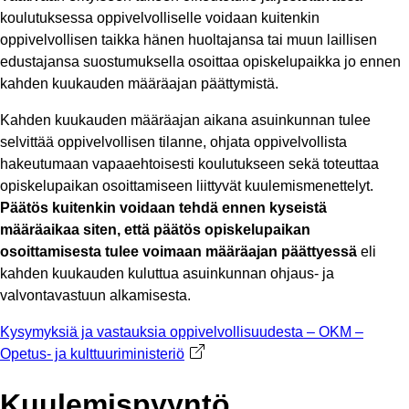
koulutuksessa oppivelvolliselle voidaan kuitenkin
oppivelvollisen taikka hänen huoltajansa tai muun laillisen
edustajansa suostumuksella osoittaa opiskelupaikka jo ennen
kahden kuukauden määräajan päättymistä.
Kahden kuukauden määräajan aikana asuinkunnan tulee
selvittää oppivelvollisen tilanne, ohjata oppivelvollista
hakeutumaan vapaaehtoisesti koulutukseen sekä toteuttaa
opiskelupaikan osoittamiseen liittyvät kuulemismenettelyt.
Päätös kuitenkin voidaan tehdä ennen kyseistä
määräaikaa siten, että päätös opiskelupaikan
osoittamisesta tulee voimaan määräajan päättyessä
eli
kahden kuukauden kuluttua asuinkunnan ohjaus- ja
valvontavastuun alkamisesta.
Kysymyksiä ja vastauksia oppivelvollisuudesta – OKM –
Opetus- ja kulttuuriministeriö
Avautuu uuteen välilehteen
Kuulemispyyntö