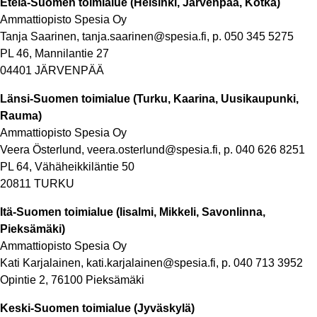
Etelä-Suomen toimialue (Helsinki, Järvenpää, Kotka)​
Ammattiopisto Spesia Oy​
Tanja Saarinen, tanja.saarinen@spesia.fi, p. 050 345 5275​
PL 46, Mannilantie 27​
04401 JÄRVENPÄÄ​
Länsi-Suomen toimialue (Turku, Kaarina, Uusikaupunki,
Rauma)​
Ammattiopisto Spesia Oy​
Veera Österlund, veera.osterlund@spesia.fi, p. 040 626 8251
PL 64, Vähäheikkiläntie 50
20811 TURKU​
Itä-Suomen toimialue (Iisalmi, Mikkeli, Savonlinna,
Pieksämäki)​
Ammattiopisto Spesia Oy​
Kati Karjalainen, kati.karjalainen@spesia.fi, p. 040 713 3952
Opintie 2, 76100 Pieksämäki
Keski-Suomen toimialue (Jyväskylä)​