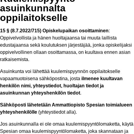
asuinkunnalta
oppilaitokselle
15 § (8.7.2022/715) Opiskelupaikan osoittaminen​
:
Oppivelvollista ja hänen huoltajaansa tai muuta laillista
edustajaansa sekä koulutuksen järjestäjää, jonka opiskelijaksi
oppivelvollinen ollaan osoittamassa, on kuultava ennen asian
ratkaisemista.​
Asuinkunta voi lähettää kuulemispyynnön oppilaitokselle
vapaamuotoisena sähköpostina, josta
ilmenee kuultavan
henkilön nimi, yhteystiedot, huoltajan tiedot ja
asuinkunnan yhteyshenkilön tiedot
. ​
Sähköposti lähetetään Ammattiopisto Spesian toimialueen
yhteyshenkilölle
(yhteystiedot alla).​
Jos asuinkunnalla ei ole omaa kuulemispyyntölomaketta, käytä
Spesian omaa kuulemispyyntölomaketta, joka skannataan ja