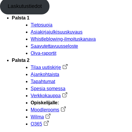
Laskutustiedot
Palsta 1
Tietosuoja
Asiakirjajulkisuuskuvaus
Whistleblowing-ilmoituskanava
Saavutettavuusseloste
Oiva-raportit
Palsta 2
Tilaa uutiskirje
Avautuu uuteen välilehteen
Ajankohtaista
Tapahtumat
Spesia somessa
Verkkokauppa
Avautuu uuteen välilehteen
Opiskelijalle:
Moodlerooms
Avautuu uuteen välilehteen
Wilma
Avautuu uuteen välilehteen
O365
Avautuu uuteen välilehteen