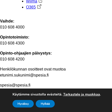
Wilma
Avautuu uuteen välilehteen
O365
Avautuu uuteen välilehteen
Vaihde:
010 608 4000
Opintotoimisto:
010 608 4300
Opinto-ohjaajien päivystys:
010 608 4200
Henkilökunnan osoitteet ovat muotoa
etunimi.sukunimi@spesia.fi
spesia@spesia.fi
Käytämme sivustolla evästeitä.
Tarkastele ja muokkaa
.
Henkilöstön yhteystiedot
Hyväksy
Hylkää
© 2026 Ammattiopisto Spesia