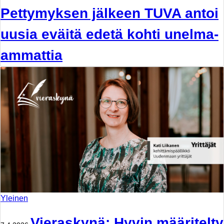
Pettymyksen jälkeen TUVA antoi
uusia eväitä edetä kohti unelma-
ammattia
Yleinen
Vieraskynä: Hyvin määritelty