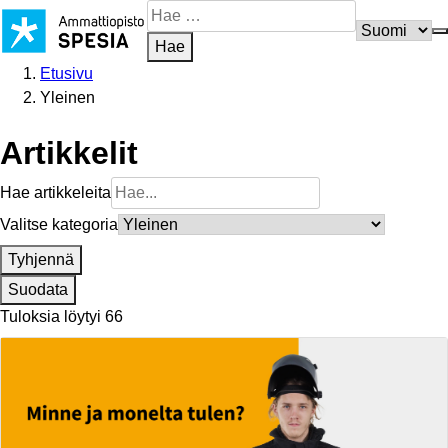
Siirry
Hae
sisältöön
sivustosta
Hae
Etusivu
Yleinen
Artikkelit
Hae artikkeleita
Valitse kategoria
Tyhjennä
Suodata
Tuloksia löytyi 66