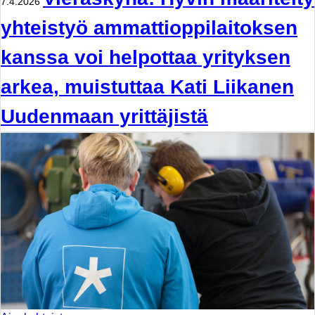
7.4.2026
yhteistyö ammattioppilaitoksen
kanssa voi helpottaa yrityksen
arkea, muistuttaa Kati Liikanen
Uudenmaan yrittäjistä