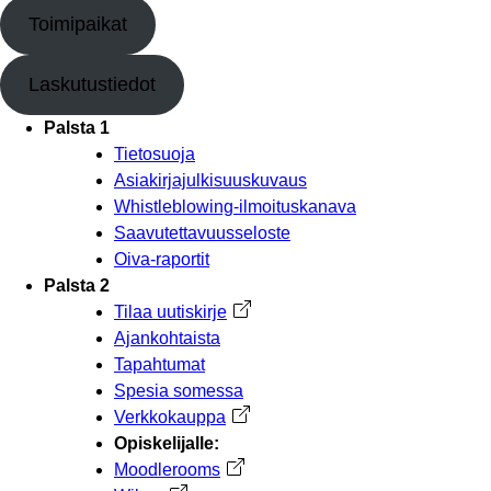
Toimipaikat
Laskutustiedot
Palsta 1
Tietosuoja
Asiakirjajulkisuuskuvaus
Whistleblowing-ilmoituskanava
Saavutettavuusseloste
Oiva-raportit
Palsta 2
Tilaa uutiskirje
Avautuu uuteen välilehteen
Ajankohtaista
Tapahtumat
Spesia somessa
Verkkokauppa
Avautuu uuteen välilehteen
Opiskelijalle:
Moodlerooms
Avautuu uuteen välilehteen