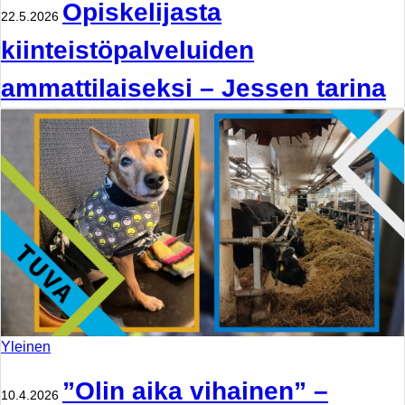
Opiskelijasta
22.5.2026
kiinteistöpalveluiden
ammattilaiseksi – Jessen tarina
Yleinen
”Olin aika vihainen” –
10.4.2026