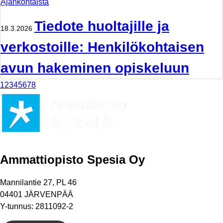
Ajankohtaista
Tiedote huoltajille ja
18.3.2026
verkostoille: Henkilökohtaisen
avun hakeminen opiskeluun
1
2
3
4
5
6
7
8
Ammattiopisto Spesia Oy
Mannilantie 27, PL 46
04401 JÄRVENPÄÄ
Y-tunnus: 2811092-2