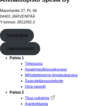
Mannilantie 27, PL 46
04401 JÄRVENPÄÄ
Y-tunnus: 2811092-2
Toimipaikat
Laskutustiedot
Palsta 1
Tietosuoja
Asiakirjajulkisuuskuvaus
Whistleblowing-ilmoituskanava
Saavutettavuusseloste
Oiva-raportit
Palsta 2
Tilaa uutiskirje
Avautuu uuteen välilehteen
Ajankohtaista