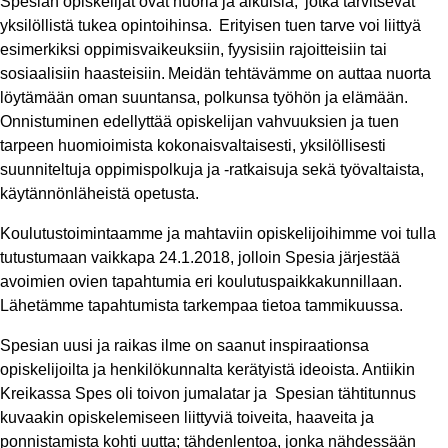
Spesian opiskelijat ovat nuoria ja aikuisia, jotka tarvitsevat
yksilöllistä tukea opintoihinsa. Erityisen tuen tarve voi liittyä
esimerkiksi oppimisvaikeuksiin, fyysisiin rajoitteisiin tai
sosiaalisiin haasteisiin. Meidän tehtävämme on auttaa nuorta
löytämään oman suuntansa, polkunsa työhön ja elämään.
Onnistuminen edellyttää opiskelijan vahvuuksien ja tuen
tarpeen huomioimista kokonaisvaltaisesti, yksilöllisesti
suunniteltuja oppimispolkuja ja -ratkaisuja sekä työvaltaista,
käytännönläheistä opetusta.
Koulutustoimintaamme ja mahtaviin opiskelijoihimme voi tulla
tutustumaan vaikkapa 24.1.2018, jolloin Spesia järjestää
avoimien ovien tapahtumia eri koulutuspaikkakunnillaan.
Lähetämme tapahtumista tarkempaa tietoa tammikuussa.
Spesian uusi ja raikas ilme on saanut inspiraationsa
opiskelijoilta ja henkilökunnalta kerätyistä ideoista. Antiikin
Kreikassa Spes oli toivon jumalatar ja Spesian tähtitunnus
kuvaakin opiskelemiseen liittyviä toiveita, haaveita ja
ponnistamista kohti uutta; tähdenlentoa, jonka nähdessään