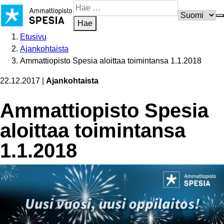
Siirry
Hae
sisältöön
sivustosta
Hae
Etusivu
Ajankohtaista
Ammattiopisto Spesia aloittaa toimintansa 1.1.2018
22.12.2017
|
Ajankohtaista
Ammattiopisto Spesia
aloittaa toimintansa
1.1.2018