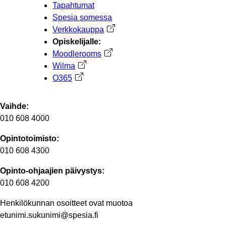
Tapahtumat
Spesia somessa
Verkkokauppa
Avautuu uuteen välilehteen
Opiskelijalle:
Moodlerooms
Avautuu uuteen välilehteen
Wilma
Avautuu uuteen välilehteen
O365
Avautuu uuteen välilehteen
Vaihde:
010 608 4000
Opintotoimisto:
010 608 4300
Opinto-ohjaajien päivystys:
010 608 4200
Henkilökunnan osoitteet ovat muotoa
etunimi.sukunimi@spesia.fi