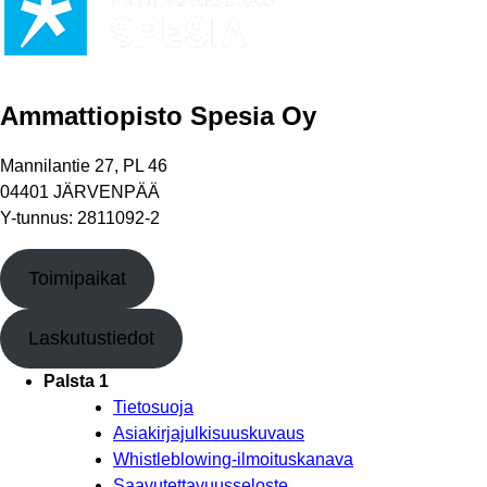
Ammattiopisto Spesia Oy
Mannilantie 27, PL 46
04401 JÄRVENPÄÄ
Y-tunnus: 2811092-2
Toimipaikat
Laskutustiedot
Palsta 1
Tietosuoja
Asiakirjajulkisuuskuvaus
Whistleblowing-ilmoituskanava
Saavutettavuusseloste