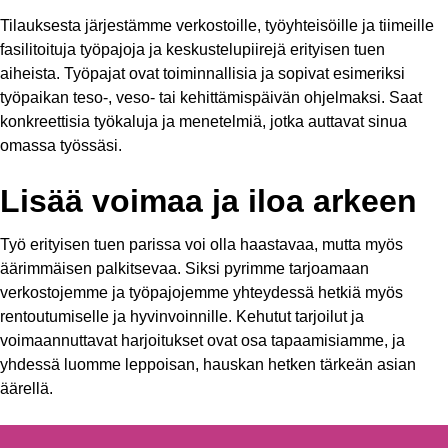
Tilauksesta järjestämme verkostoille, työyhteisöille ja tiimeille
fasilitoituja työpajoja ja keskustelupiirejä erityisen tuen
aiheista. Työpajat ovat toiminnallisia ja sopivat esimeriksi
työpaikan teso-, veso- tai kehittämispäivän ohjelmaksi. Saat
konkreettisia työkaluja ja menetelmiä, jotka auttavat sinua
omassa työssäsi.
Lisää voimaa ja iloa arkeen
Työ erityisen tuen parissa voi olla haastavaa, mutta myös
äärimmäisen palkitsevaa. Siksi pyrimme tarjoamaan
verkostojemme ja työpajojemme yhteydessä hetkiä myös
rentoutumiselle ja hyvinvoinnille. Kehutut tarjoilut ja
voimaannuttavat harjoitukset ovat osa tapaamisiamme, ja
yhdessä luomme leppoisan, hauskan hetken tärkeän asian
äärellä.