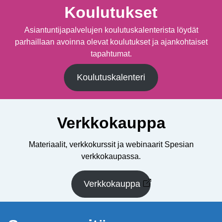
Koulutukset
Asiantuntijapalvelujen koulutuskalenterista löydät
parhaillaan avoinna olevat koulutukset ja ajankohtaiset
tapahtumat.
Koulutuskalenteri
Verkkokauppa
Materiaalit, verkkokurssit ja webinaarit Spesian
verkkokaupassa.
Verkkokauppa
Avautuu uuteen väli