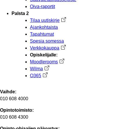
Oiva-raportit
Palsta 2
Tilaa uutiskirje
Avautuu uuteen välilehteen
Ajankohtaista
Tapahtumat
Spesia somessa
Verkkokauppa
Avautuu uuteen välilehteen
Opiskelijalle:
Moodlerooms
Avautuu uuteen välilehteen
Wilma
Avautuu uuteen välilehteen
O365
Avautuu uuteen välilehteen
Vaihde:
010 608 4000
Opintotoimisto:
010 608 4300
Opinto-ohjaajien päivystys: