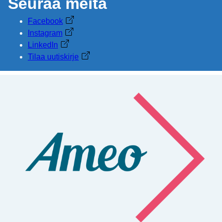
Seuraa meitä
Facebook
Avautuu uuteen välilehteen
Instagram
Avautuu uuteen välilehteen
LinkedIn
Avautuu uuteen välilehteen
Tilaa uutiskirje
Avautuu uuteen välilehteen