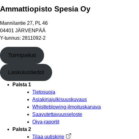
Ammattiopisto Spesia Oy
Mannilantie 27, PL 46
04401 JÄRVENPÄÄ
Y-tunnus: 2811092-2
Toimipaikat
Laskutustiedot
Palsta 1
Tietosuoja
Asiakirjajulkisuuskuvaus
Whistleblowing-ilmoituskanava
Saavutettavuusseloste
Oiva-raportit
Palsta 2
Tilaa uutiskirje
Avautuu uuteen välilehteen