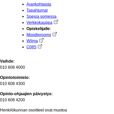
Ajankohtaista
Tapahtumat
Spesia somessa
Verkkokauppa
Avautuu uuteen välilehteen
Opiskelijalle:
Moodlerooms
Avautuu uuteen välilehteen
Wilma
Avautuu uuteen välilehteen
O365
Avautuu uuteen välilehteen
Vaihde:
010 608 4000
Opintotoimisto:
010 608 4300
Opinto-ohjaajien päivystys:
010 608 4200
Henkilökunnan osoitteet ovat muotoa