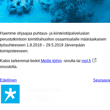
Haemme ohjaajaa puhtaus- ja kiinteistöpalvelualan
perustutkintoon toimitilahuollon osaamisalalle määräaikaisen
työsuhteeseen 1.8.2018 – 29.5.2019 Järvenpään
toimipisteeseen.
Katso tarkemmat tiedot
Meille töihin
-sivulta tai
mol.fi
Avautuu uu
-
sivustolta.
Edellinen
Seuraava