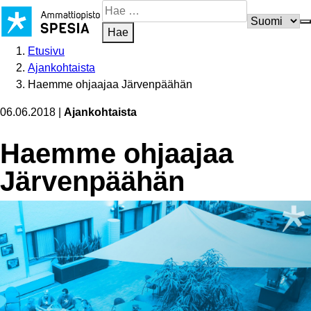
Siirry
Hae
sisältöön
sivustosta
Hae
Etusivu
Ajankohtaista
Haemme ohjaajaa Järvenpäähän
06.06.2018
|
Ajankohtaista
Haemme ohjaajaa
Järvenpäähän