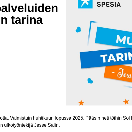
al­ve­luiden
en tarina
uotta. Valmistuin huhtikuun lopussa 2025. Pääsin heti töihin Sol 
n ulkotyöntekijä Jesse Salin.