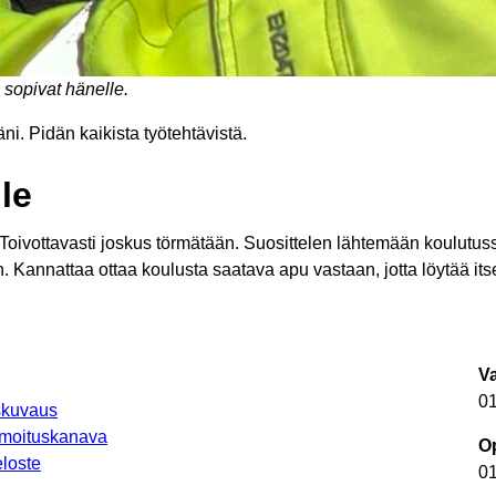
 sopivat hänelle.
ni. Pidän kaikista työtehtävistä.
lle
. Toivottavasti joskus törmätään. Suosittelen lähtemään koulutus
. Kannattaa ottaa koulusta saatava apu vastaan, jotta löytää it
V
0
uskuvaus
lmoituskanava
Op
loste
0