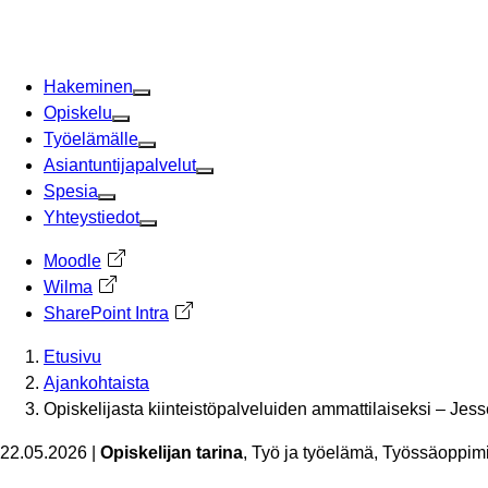
Siirry
sisältöön
Hakeminen
Opiskelu
Työelämälle
Asiantuntijapalvelut
Spesia
Yhteystiedot
Moodle
Avautuu uuteen välilehteen
Wilma
Avautuu uuteen välilehteen
SharePoint Intra
Avautuu uuteen välilehteen
Etusivu
Ajankohtaista
Opiskelijasta kiinteistöpalveluiden ammattilaiseksi – Jess
22.05.2026
|
Opiskelijan tarina
, Työ ja työelämä, Työssäoppim