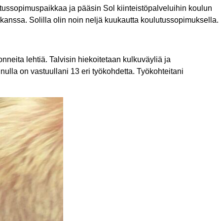
utussopimuspaikkaa ja pääsin Sol kiinteistöpalveluihin koulun
kanssa. Solilla olin noin neljä kuukautta koulutussopimuksella.
nneita lehtiä. Talvisin hiekoitetaan kulkuväyliä ja
inulla on vastuullani 13 eri työkohdetta. Työkohteitani