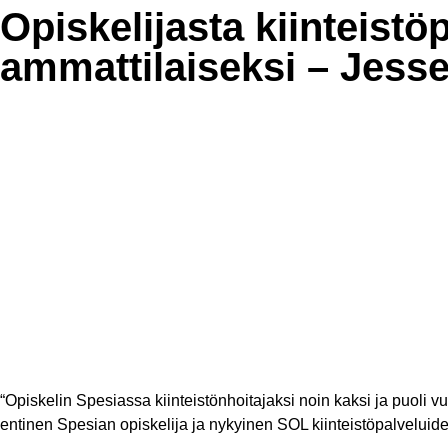
Opiskelijasta kiinteis­tö­p
ammat­ti­lai­seksi – Jess
“Opiskelin Spesiassa kiinteistönhoitajaksi noin kaksi ja puoli v
entinen Spesian opiskelija ja nykyinen SOL kiinteistöpalveluide