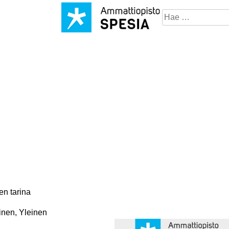
Hae
sivustosta
en tarina
inen, Yleinen