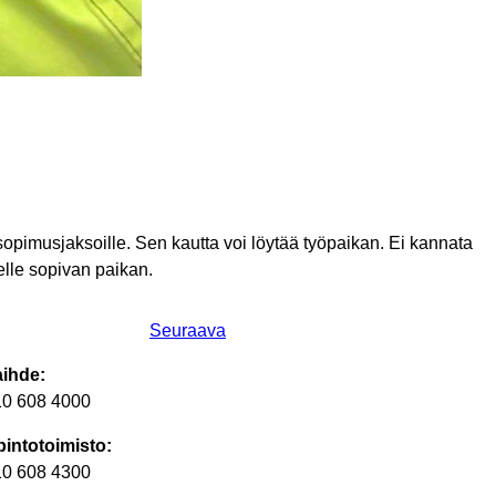
sopimusjaksoille. Sen kautta voi löytää työpaikan. Ei kannata
selle sopivan paikan.
Seuraava
aihde:
10 608 4000
intotoimisto:
10 608 4300