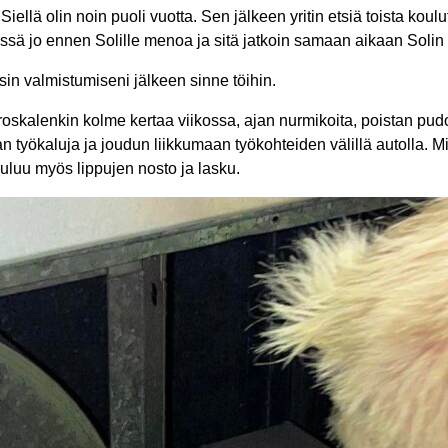
llä olin noin puoli vuotta. Sen jälkeen yritin etsiä toista koul
ssä jo ennen Solille menoa ja sitä jatkoin samaan aikaan Solin 
sin valmistumiseni jälkeen sinne töihin.
 roskalenkin kolme kertaa viikossa, ajan nurmikoita, poistan pudo
tan työkaluja ja joudun liikkumaan työkohteiden välillä autolla. M
kuuluu myös lippujen nosto ja lasku.