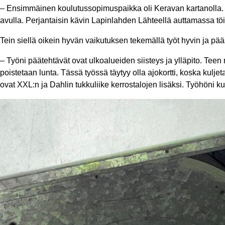
– Ensimmäinen koulutussopimuspaikka oli Keravan kartanolla. Sie
avulla. Perjantaisin kävin Lapinlahden Lähteellä auttamassa töi
Tein siellä oikein hyvän vaikutuksen tekemällä työt hyvin ja pää
– Työni päätehtävät ovat ulkoalueiden siisteys ja ylläpito. Teen
poistetaan lunta. Tässä työssä täytyy olla ajokortti, koska kulje
ovat XXL:n ja Dahlin tukkuliike kerrostalojen lisäksi. Työhöni 