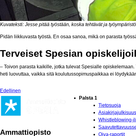
Kuvateksti: Jesse pitää työstään, koska tehtävät ja työympäristö
Pidän liikkuvasta työstä. En osaa sanoa, mikä on parasta työssä
Terveiset Spesian opiskelijoi
– Toivon parasta kaikille, jotka tulevat Spesialle opiskelemaan
heti luovuttaa, vaikka sitä koulutussopimuspaikkaa ei löydykään
Edellinen
Palsta 1
Tietosuoja
Asiakirjajulkisu
Whistleblowing-i
Saavutettavuusse
Ammattiopisto
Oiva-raportit