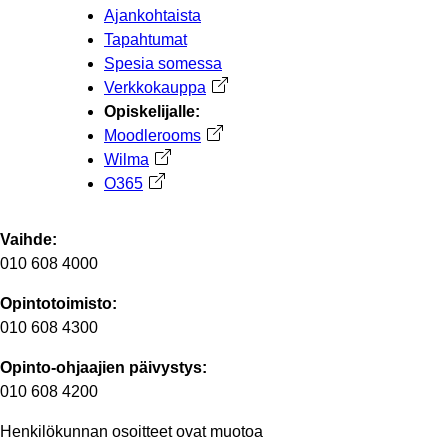
Ajankohtaista
Tapahtumat
Spesia somessa
Verkkokauppa
Avautuu uuteen välilehteen
Opiskelijalle:
Moodlerooms
Avautuu uuteen välilehteen
Wilma
Avautuu uuteen välilehteen
O365
Avautuu uuteen välilehteen
Vaihde:
010 608 4000
Opintotoimisto:
010 608 4300
Opinto-ohjaajien päivystys:
010 608 4200
Henkilökunnan osoitteet ovat muotoa