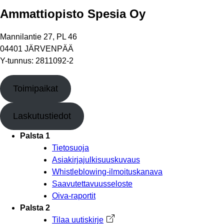
Ammattiopisto Spesia Oy
Mannilantie 27, PL 46
04401 JÄRVENPÄÄ
Y-tunnus: 2811092-2
Toimipaikat
Laskutustiedot
Palsta 1
Tietosuoja
Asiakirjajulkisuuskuvaus
Whistleblowing-ilmoituskanava
Saavutettavuusseloste
Oiva-raportit
Palsta 2
Tilaa uutiskirje
Avautuu uuteen välilehteen