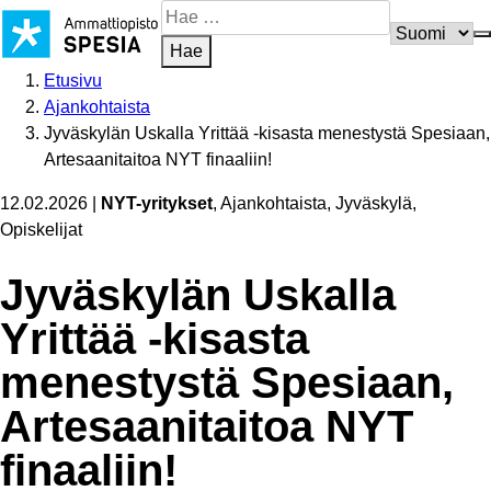
Siirry
Hae
sisältöön
sivustosta
Hae
Etusivu
Ajankohtaista
Jyväskylän Uskalla Yrittää -kisasta menestystä Spesiaan,
Artesaanitaitoa NYT finaaliin!
12.02.2026
|
NYT-yritykset
, Ajankohtaista, Jyväskylä,
Opiskelijat
Jyväskylän Uskalla
Yrittää -kisasta
menestystä Spesiaan,
Artesaa­ni­taitoa NYT
finaaliin!