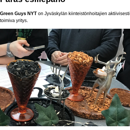
Green Guys NYT
on Jyväskylän kiinteistönhoitajien aktiivisesti
toimiva yritys.