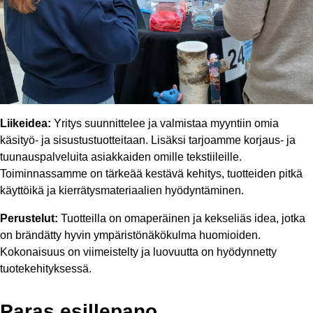
Liikeidea:
Yritys suunnittelee ja valmistaa myyntiin omia
käsityö- ja sisustustuotteitaan. Lisäksi tarjoamme korjaus- ja
tuunauspalveluita asiakkaiden omille tekstiileille.
Toiminnassamme on tärkeää kestävä kehitys, tuotteiden pitkä
käyttöikä ja kierrätysmateriaalien hyödyntäminen.
Perustelut:
Tuotteilla on omaperäinen ja kekseliäs idea, jotka
on brändätty hyvin ympäristönäkökulma huomioiden.
Kokonaisuus on viimeistelty ja luovuutta on hyödynnetty
tuotekehityksessä.
Paras esillepano