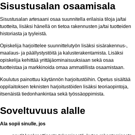
Sisustusalan osaamisala
Sisustusalan artesaani osaa suunnitella erilaisia tiloja ja/tai
tuotteita, lisäksi hänellä on tietoa rakennusten ja/tai tuotteiden
historiasta ja tyyleistä.
Opiskelija harjoittelee suunnittelutyön lisäksi sisärakennus-,
maalaus- ja päällystystöitä ja kalusterakentamista. Lisäksi
opiskelija kehittää yrittäjäominaisuuksiaan sekä osaa
tuotteistaa ja markkinoida omaa ammatillista osaamistaan.
Koulutus painottuu käytännön harjoitustöihin. Opetus sisältää
oppilaitoksen teknisten harjoitustöiden lisäksi teoriaopintoja,
itsenäistä tiedonhankintaa sekä työssäoppimista.
Soveltuvuus alalle
Ala sopii sinulle, jos