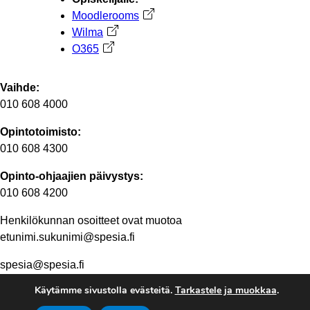
Moodlerooms
Avautuu uuteen välilehteen
Wilma
Avautuu uuteen välilehteen
O365
Avautuu uuteen välilehteen
Vaihde:
010 608 4000
Opintotoimisto:
010 608 4300
Opinto-ohjaajien päivystys:
010 608 4200
Henkilökunnan osoitteet ovat muotoa
etunimi.sukunimi@spesia.fi
spesia@spesia.fi
Käytämme sivustolla evästeitä.
Tarkastele ja muokkaa
.
Henkilöstön yhteystiedot