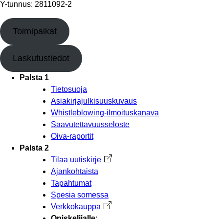
Y-tunnus: 2811092-2
Toimipaikat
Laskutustiedot
Palsta 1
Tietosuoja
Asiakirjajulkisuuskuvaus
Whistleblowing-ilmoituskanava
Saavutettavuusseloste
Oiva-raportit
Palsta 2
Tilaa uutiskirje
Avautuu uuteen välilehteen
Ajankohtaista
Tapahtumat
Spesia somessa
Verkkokauppa
Avautuu uuteen välilehteen
Opiskelijalle: