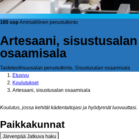
180 osp
Ammatillinen perustutkinto
Artesaani, sisustusalan
osaamisala
Taideteollisuusalan perustutkinto, Sisustusalan osaamisala
Etusivu
Koulutukset
Artesaani, sisustusalan osaamisala
Koulutus, jossa kehität kädentaitojasi ja hyödynnät luovuuttasi.
Paikkakunnat
Järvenpää
Jatkuva haku