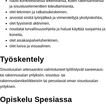
nautit konkreettisesta tekemisestä, kuten rakentamisesta
ja sisustuselementtien toteuttamisesta,
olet tekninen ja ratkaisukeskeinen,
arvostat siistiä työnjälkeä ja viimeisteltyjä yksityiskohtia,
olet fyysisesti aktiivinen,
noudatat turvallisuusohjeita ja haluat käyttää suojaimia ja
koneita,
olet asiakaspalveluhenkinen,
olet luova ja visuaalinen.
Työskentely
Sisustusalan artesaaniksi valmistuneet työllistyvät saneeraus-
tai rakennusalan yrityksiin, sisustus- tai
rakennustarvikeliikkeisiin tai perustavat oman sisustusalan
yrityksen.
Opiskelu Spesiassa