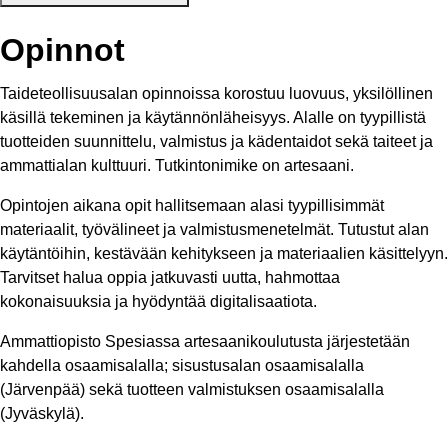
Opinnot
Taideteollisuusalan opinnoissa korostuu luovuus, yksilöllinen
käsillä tekeminen ja käytännönläheisyys. Alalle on tyypillistä
tuotteiden suunnittelu, valmistus ja kädentaidot sekä taiteet ja
ammattialan kulttuuri. Tutkintonimike on artesaani.
Opintojen aikana opit hallitsemaan alasi tyypillisimmät
materiaalit, työvälineet ja valmistusmenetelmät. Tutustut alan
käytäntöihin, kestävään kehitykseen ja materiaalien käsittelyyn.
Tarvitset halua oppia jatkuvasti uutta, hahmottaa
kokonaisuuksia ja hyödyntää digitalisaatiota.
Ammattiopisto Spesiassa artesaanikoulutusta järjestetään
kahdella osaamisalalla; sisustusalan osaamisalalla
(Järvenpää) sekä tuotteen valmistuksen osaamisalalla
(Jyväskylä).