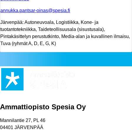
annukka.pantsar-oinas@spesia.fi
Järvenpää: Autoneuvoala, Logistiikka, Kone- ja
tuotantotekniikka, Taideteollisuusala (sisustusala),
Pintakäsittelyn perustutkinto, Media-alan ja kuvallinen ilmaisu,
Tuva (ryhmät A, D, E, G, K)
Ammattiopisto Spesia Oy
Mannilantie 27, PL 46
04401 JÄRVENPÄÄ