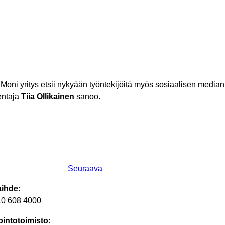
. Moni yritys etsii nykyään työntekijöitä myös sosiaalisen median
mentaja
Tiia Ollikainen
sanoo.
Seuraava
aihde:
10 608 4000
intotoimisto: