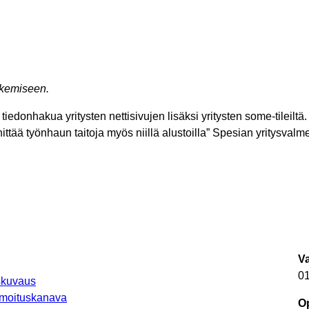
ekemiseen.
edonhakua yritysten nettisivujen lisäksi yritysten some-tileiltä
ittää työnhaun taitoja myös niillä alustoilla” Spesian yritysval
V
0
uskuvaus
lmoituskanava
Op