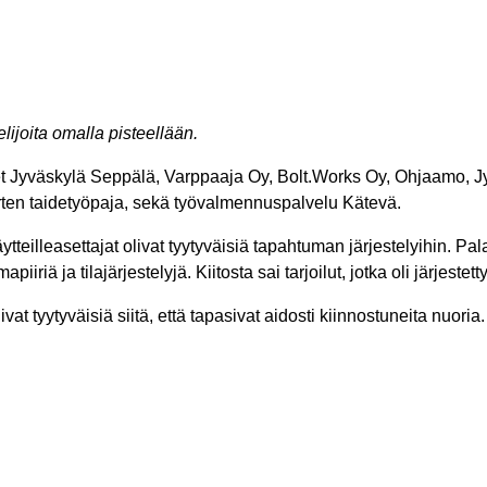
ijoita omalla pisteellään.
t Jyväskylä Seppälä, Varppaaja Oy, Bolt.Works Oy, Ohjaamo, Jyv
uorten taidetyöpaja​, sekä työvalmennuspalvelu Kätevä.
tteilleasettajat olivat tyytyväisiä tapahtuman järjestelyihin. Pala
iiriä ja tilajärjestelyjä. Kiitosta sai tarjoilut, jotka oli järjes
vat tyytyväisiä siitä, että tapasivat aidosti kiinnostuneita nuoria