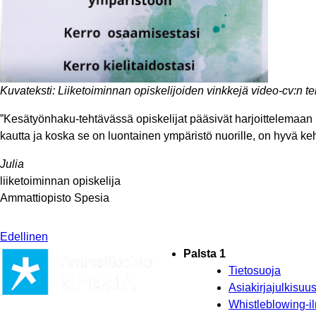
Kuvateksti: Liiketoiminnan opiskelijoiden vinkkejä video-cv:n t
”Kesätyönhaku-tehtävässä opiskelijat pääsivät harjoittelemaan ti
kautta ja koska se on luontainen ympäristö nuorille, on hyvä keh
Julia
liiketoiminnan opiskelija
Ammattiopisto Spesia
Edellinen
Palsta 1
Tietosuoja
Asiakirjajulkisu
Whistleblowing-i