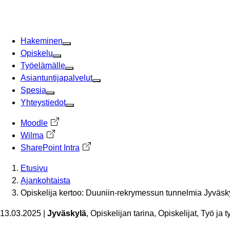
Siirry
sisältöön
Hakeminen
Opiskelu
Työelämälle
Asiantuntijapalvelut
Spesia
Yhteystiedot
Moodle
Avautuu uuteen välilehteen
Wilma
Avautuu uuteen välilehteen
SharePoint Intra
Avautuu uuteen välilehteen
Etusivu
Ajankohtaista
Opiskelija kertoo: Duuniin-rekrymessun tunnelmia Jyväsk
13.03.2025
|
Jyväskylä
, Opiskelijan tarina, Opiskelijat, Työ ja