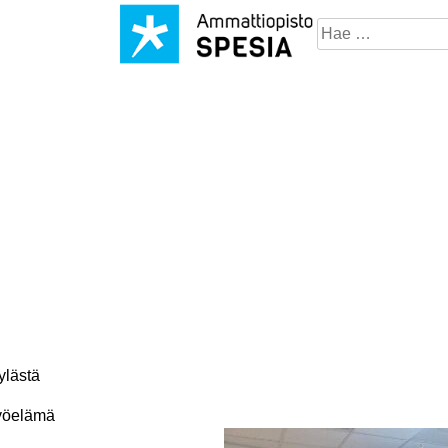
Hae
sivustosta
ylästä
 työelämä