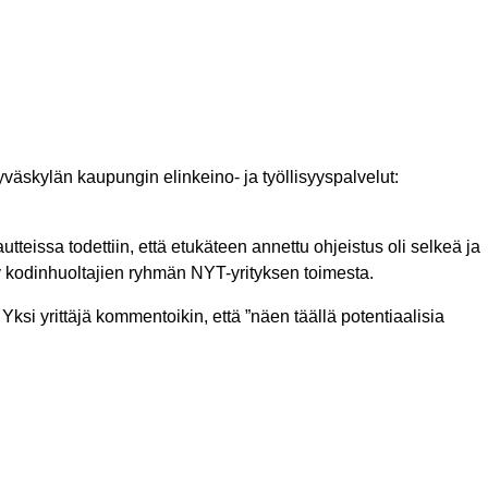
äskylän kaupungin elinkeino- ja työllisyyspalvelut:
utteissa todettiin, että etukäteen annettu ohjeistus oli selkeä ja
tetty kodinhuoltajien ryhmän NYT-yrityksen toimesta.
. Yksi yrittäjä kommentoikin, että ”näen täällä potentiaalisia