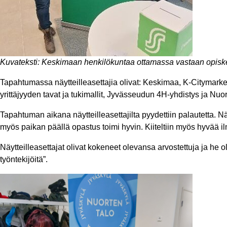
Kuvateksti: Keskimaan henkilökuntaa ottamassa vastaan opiskel
Tapahtumassa näytteilleasettajia olivat: Keskimaa, K-Citymarke
yrittäjyyden tavat ja tukimallit​, Jyvässeudun 4H-yhdistys​ ja N
Tapahtuman aikana näytteilleasettajilta pyydettiin palautetta. Näy
myös paikan päällä opastus toimi hyvin. Kiiteltiin myös hyvää ilmap
Näytteilleasettajat olivat kokeneet olevansa arvostettuja ja he oli
työntekijöitä”.