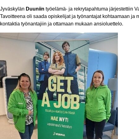
Jyväskylän
Duuniin
työelämä- ja rekrytapahtuma järjestettiin 
Tavoitteena oli saada opiskelijat ja työnantajat kohtaamaan ja ma
kontaktia työnantajiin ja ottamaan mukaan ansioluettelo.