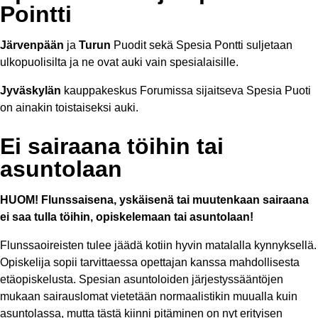
Pointti
Järvenpään
ja
Turun
Puodit sekä Spesia Pontti suljetaan
ulkopuolisilta ja ne ovat auki vain spesialaisille.
Jyväskylän
kauppakeskus Forumissa sijaitseva Spesia Puoti
on ainakin toistaiseksi auki.
Ei sairaana töihin tai
asuntolaan
HUOM! Flunssaisena, yskäisenä tai muutenkaan sairaana
ei saa tulla töihin, opiskelemaan tai asuntolaan!
Flunssaoireisten tulee jäädä kotiin hyvin matalalla kynnyksellä.
Opiskelija sopii tarvittaessa opettajan kanssa mahdollisesta
etäopiskelusta. Spesian asuntoloiden järjestyssääntöjen
mukaan sairauslomat vietetään normaalistikin muualla kuin
asuntolassa, mutta tästä kiinni pitäminen on nyt erityisen