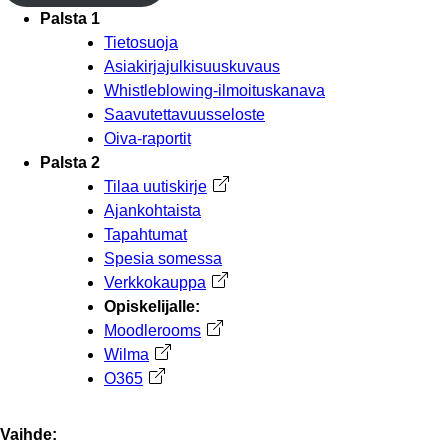
Palsta 1
Tietosuoja
Asiakirjajulkisuuskuvaus
Whistleblowing-ilmoituskanava
Saavutettavuusseloste
Oiva-raportit
Palsta 2
Tilaa uutiskirje
Avautuu uuteen välilehteen
Ajankohtaista
Tapahtumat
Spesia somessa
Verkkokauppa
Avautuu uuteen välilehteen
Opiskelijalle:
Moodlerooms
Avautuu uuteen välilehteen
Wilma
Avautuu uuteen välilehteen
O365
Avautuu uuteen välilehteen
Vaihde: