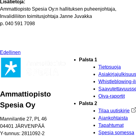
Lisätietoja:
Ammattiopisto Spesia Oy:n hallituksen puheenjohtaja,
Invalidiliiton toimitusjohtaja Janne Juvakka
p. 040 591 7098
Edellinen
Palsta 1
Tietosuoja
Asiakirjajulkisu
Whistleblowing-i
Saavutettavuusse
Ammattiopisto
Oiva-raportit
Spesia Oy
Palsta 2
Tilaa uutiskirje
Av
Ajankohtaista
Mannilantie 27, PL 46
Tapahtumat
04401 JÄRVENPÄÄ
Spesia somessa
Y-tunnus: 2811092-2