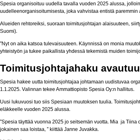
Spesia organisoituu uudella tavalla vuoden 2025 alussa, jolloi
uudelleenorganisoitumisesta, joka vahvistaa entistä paremmin a
Alueiden rehtoreiksi, suoraan toimitusjohtajan alaisuuteen, sii
Suomi).
”Nyt on aika katsoa tulevaisuuteen. Käynnissä on monia muutoks
yhteistyön ja tukee paikallista yhdessä tekemistä muiden toim
Toimitusjohtajahaku avautuu
Spesia hakee uutta toimitusjohtajaa johtamaan uudistuvaa organi
1.1.2025. Valinnan tekee Ammattiopisto Spesia Oy:n hallitus.
Uusi lukuvuosi tuo siis Spesiaan muutoksen tuulia. Toimitusjoht
eläkkeelle vuoden 2025 alussa.
”Spesia täyttää vuonna 2025 jo seitsemän vuotta. Mia ja Tiina ov
jokainen saa loistaa, ” kiittää Janne Juvakka.