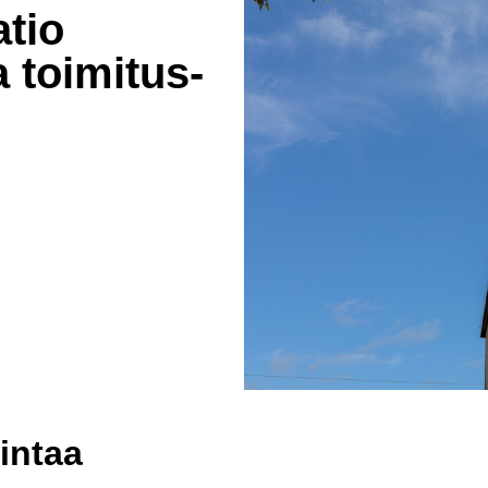
atio
toimi­tus­
intaa