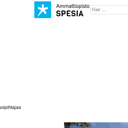
Hae
sivustosta
tusjohtajaa