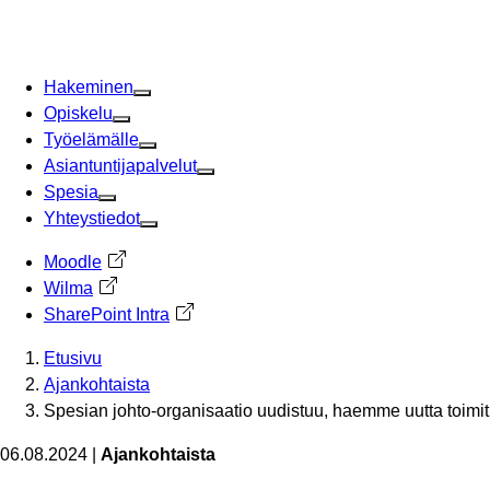
Siirry
sisältöön
Hakeminen
Opiskelu
Työelämälle
Asiantuntijapalvelut
Spesia
Yhteystiedot
Moodle
Avautuu uuteen välilehteen
Wilma
Avautuu uuteen välilehteen
SharePoint Intra
Avautuu uuteen välilehteen
Etusivu
Ajankohtaista
Spesian johto-organisaatio uudistuu, haemme uutta toimi
06.08.2024
|
Ajankohtaista