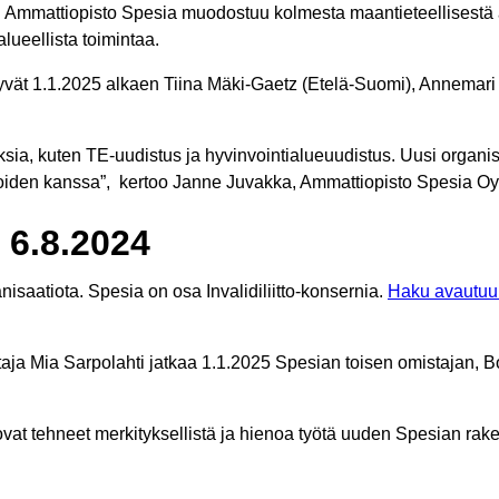
n Ammattiopisto Spesia muodostuu kolmesta maantieteellisestä a
lueellista toimintaa.
rtyvät 1.1.2025 alkaen Tiina Mäki-Gaetz (Etelä-Suomi), Annemari
ia, kuten TE-uudistus ja hyvinvointialueuudistus. Uusi organis
ijoiden kanssa”, kertoo Janne Juvakka, Ammattiopisto Spesia Oy
 6.8.2024
saatiota. Spesia on osa Invalidiliitto-konsernia.
Haku avautuu
aja Mia Sarpolahti jatkaa 1.1.2025 Spesian toisen omistajan, Bo
at tehneet merkityksellistä ja hienoa työtä uuden Spesian rakent