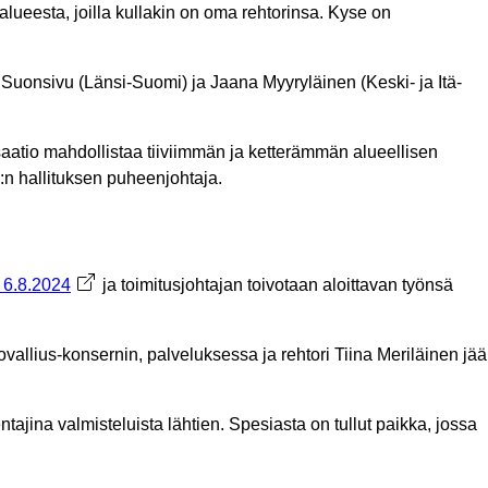
lueesta, joilla kullakin on oma rehtorinsa. Kyse on
 Suonsivu (Länsi-Suomi) ja Jaana Myyryläinen (Keski- ja Itä-
aatio mahdollistaa tiiviimmän ja ketterämmän alueellisen
:n hallituksen puheenjohtaja.
 6.8.2024
Avautuu uuteen välilehteen
ja toimitusjohtajan toivotaan aloittavan työnsä
vallius-konsernin, palveluksessa ja rehtori Tiina Meriläinen jää
ajina valmisteluista lähtien. Spesiasta on tullut paikka, jossa