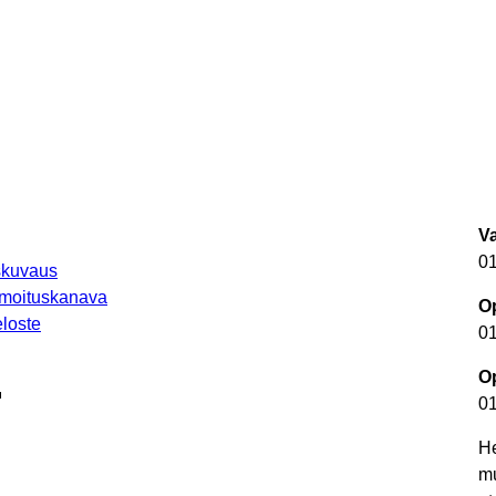
V
0
uskuvaus
lmoituskanava
Op
loste
0
Op
autuu uuteen välilehteen
0
He
m