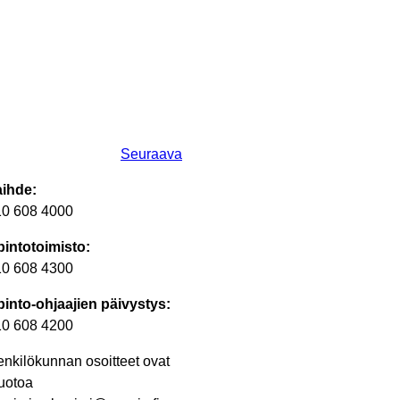
Seuraava
aihde:
10 608 4000
intotoimisto:
10 608 4300
into-ohjaajien päivystys:
10 608 4200
nkilökunnan osoitteet ovat
uotoa