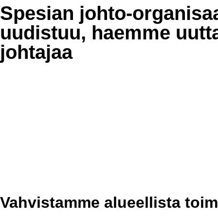
Spesian johto-organisa
uudistuu, haemme uutta 
joh­tajaa
Vahvistamme alueellista toim