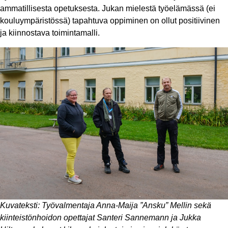
ammatillisesta opetuksesta. Jukan mielestä työelämässä (ei
kouluympäristössä) tapahtuva oppiminen on ollut positiivinen
ja kiinnostava toimintamalli.
Kuvateksti: Työvalmentaja Anna-Maija ”Ansku” Mellin sekä
kiinteistönhoidon opettajat Santeri Sannemann ja Jukka