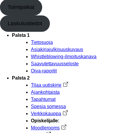
Toimipaikat
Laskutustiedot
Palsta 1
Tietosuoja
Asiakirjajulkisuuskuvaus
Whistleblowing-ilmoituskanava
Saavutettavuusseloste
Oiva-raportit
Palsta 2
Tilaa uutiskirje
Avautuu uuteen välilehteen
Ajankohtaista
Tapahtumat
Spesia somessa
Verkkokauppa
Avautuu uuteen välilehteen
Opiskelijalle:
Moodlerooms
Avautuu uuteen välilehteen