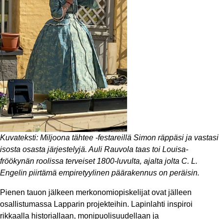
Kuvateksti: Miljoona tähtee -festareillä Simon räppäsi ja vastasi
isosta osasta järjestelyjä. Auli Rauvola taas toi Louisa-
fröökynän roolissa terveiset 1800-luvulta, ajalta jolta C. L.
Engelin piirtämä empiretyylinen päärakennus on peräisin.
Pienen tauon jälkeen merkonomiopiskelijat ovat jälleen
osallistumassa Lapparin projekteihin. Lapinlahti inspiroi
rikkaalla historiallaan, monipuolisuudellaan ja