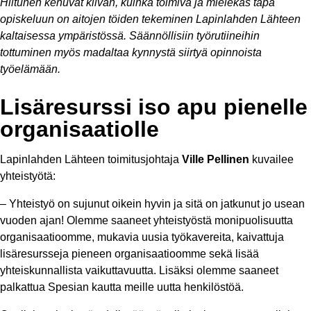
Hiltunen kehuvat kilvan, kuinka toimiva ja mielekäs tapa
opiskeluun on aitojen töiden tekeminen Lapinlahden Lähteen
kaltaisessa ympäristössä. Säännöllisiin työrutiineihin
tottuminen myös madaltaa kynnystä siirtyä opinnoista
työelämään.
Lisäresurssi iso apu pienelle
organisaatiolle
Lapinlahden Lähteen toimitusjohtaja
Ville Pellinen
kuvailee
yhteistyötä:
– Yhteistyö on sujunut oikein hyvin ja sitä on jatkunut jo usean
vuoden ajan! Olemme saaneet yhteistyöstä monipuolisuutta
organisaatioomme, mukavia uusia työkavereita, kaivattuja
lisäresursseja pieneen organisaatioomme sekä lisää
yhteiskunnallista vaikuttavuutta. Lisäksi olemme saaneet
palkattua Spesian kautta meille uutta henkilöstöä.