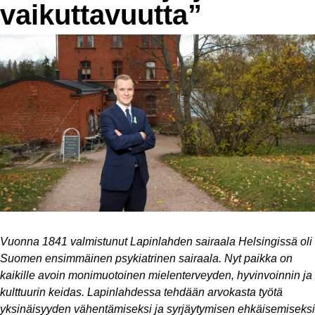
vaikuttavuutta”
Vuonna 1841 valmistunut Lapinlahden sairaala Helsingissä oli
Suomen ensimmäinen psykiatrinen sairaala. Nyt paikka on
kaikille avoin monimuotoinen mielenterveyden, hyvinvoinnin ja
kulttuurin keidas. Lapinlahdessa tehdään arvokasta työtä
yksinäisyyden vähentämiseksi ja syrjäytymisen ehkäisemiseksi