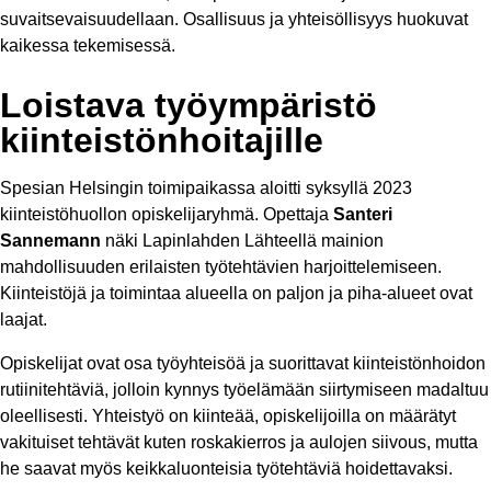
suvaitsevaisuudellaan. Osallisuus ja yhteisöllisyys huokuvat
kaikessa tekemisessä.
Loistava työympäristö
kiinteistönhoitajille
Spesian Helsingin toimipaikassa aloitti syksyllä 2023
kiinteistöhuollon opiskelijaryhmä. Opettaja
Santeri
Sannemann
näki Lapinlahden Lähteellä mainion
mahdollisuuden erilaisten työtehtävien harjoittelemiseen.
Kiinteistöjä ja toimintaa alueella on paljon ja piha-alueet ovat
laajat.
Opiskelijat ovat osa työyhteisöä ja suorittavat kiinteistönhoidon
rutiinitehtäviä, jolloin kynnys työelämään siirtymiseen madaltuu
oleellisesti. Yhteistyö on kiinteää, opiskelijoilla on määrätyt
vakituiset tehtävät kuten roskakierros ja aulojen siivous, mutta
he saavat myös keikkaluonteisia työtehtäviä hoidettavaksi.