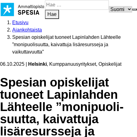
Siirry
Hae
sisältöön
sivustosta
Hae
Etusivu
Ajankohtaista
Spesian opiskelijat tuoneet Lapinlahden Lähteelle
”monipuolisuutta, kaivattuja lisäresursseja ja
vaikuttavuutta”
06.10.2025
|
Helsinki
, Kumppanuusyritykset, Opiskelijat
Spesian opiskelijat
tuoneet Lapinlahden
Lähteelle ”monipuo­li­
suutta, kaivattuja
lisäresursseja ja