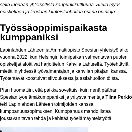
sekä luodaan yhteisöllistä kaupunkikulttuuria. Siellä myös
opiskellaan ja tehdään kiinteistönhoitoa osana opintoja.
Työssäoppimispaikasta
kumppaniksi
Lapinlahden Lähteen ja Ammattiopisto Spesian yhteistyö alkoi
vuonna 2022, kun Helsingin toimipaikan valmentavan puolen
opiskelijat aloittivat harjoittelun Kahvila Lähteellä. Työtehtäviä
mietittiin yhdessä työvalmentajan ja kahvilan pitäjän kanssa.
Työtehtävät koostuivat siivouksesta ja astiahuollon töistä.
Pian huomattiin, että paikka soveltuisi kuin nenä päähän
Spesian työelämäkumppaniksi ja yritysvalmentaja
Tiina Perkiö
teki Lapinlahden Lähteen toimijoiden kanssa
kumppanuussopimuksen. Kumppanuus mahdollistaa
joustavan tavan tehdä ja kehittää työelämäyhteistyötä.