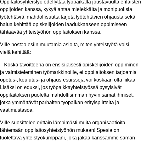
Oppilaitosyhteistyö edellyttää työpaikalta joustavuutta erilaisten
oppijoiden kanssa, kykyä antaa mielekkäitä ja monipuolisia
työtehtäviä, mahdollisuutta tarjota työtehtävien ohjausta sekä
halua kehittää opiskelijoiden laadukkaaseen oppimiseen
tähtäävää yhteistyöhön oppilaitoksen kanssa.
Ville nostaa esiin muutamia asioita, miten yhteistyötä voisi
vielä kehittää:
– Koska tavoitteena on ensisijaisesti opiskelijoiden oppiminen
ja valmisteleminen työmarkkinoille, ei oppilaitoksen tarjoamia
opetus-, koulutus- ja ohjausresursseja voi koskaan olla liikaa.
Lisäksi on eduksi, jos työpaikkayhteistyössä pysyisivät
oppilaitoksen puolelta mahdollisimman hyvin samat ihmiset,
jotka ymmärtävät parhaiten työpaikan erityispiirteitä ja
vaatimustasoa.
Ville suosittelee erittäin lämpimästi muita organisaatioita
lähtemään oppilaitosyhteistyöhön mukaan! Spesia on
luotettava yhteistyökumppani, joka jakaa kanssamme saman