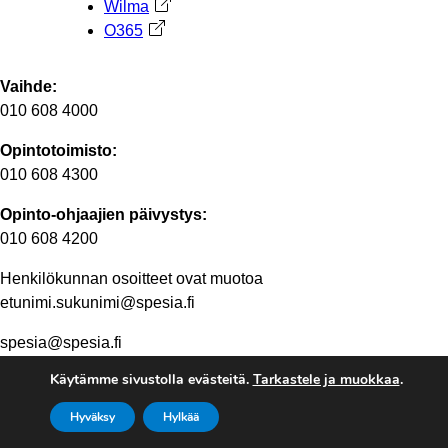
Wilma
Avautuu uuteen välilehteen
O365
Avautuu uuteen välilehteen
Vaihde:
010 608 4000
Opintotoimisto:
010 608 4300
Opinto-ohjaajien päivystys:
010 608 4200
Henkilökunnan osoitteet ovat muotoa
etunimi.sukunimi@spesia.fi
spesia@spesia.fi
Käytämme sivustolla evästeitä.
Tarkastele ja muokkaa
.
Henkilöstön yhteystiedot
Hyväksy
Hylkää
© 2026 Ammattiopisto Spesia