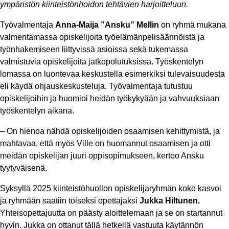
ympäristön kiinteistönhoidon tehtävien harjoitteluun.
Työvalmentaja
Anna-Maija ”Ansku” Mellin
on ryhmä mukana
valmentamassa opiskelijoita työelämänpelisäännöistä ja
työnhakemiseen liittyvissä asioissa sekä tukemassa
valmistuvia opiskelijoita jatkopolutuksissa. Työskentelyn
lomassa on luontevaa keskustella esimerkiksi tulevaisuudesta
eli käydä ohjauskeskusteluja. Työvalmentaja tutustuu
opiskelijoihin ja huomioi heidän työkykyään ja vahvuuksiaan
työskentelyn aikana.
– On hienoa nähdä opiskelijoiden osaamisen kehittymistä, ja
mahtavaa, että myös Ville on huomannut osaamisen ja otti
meidän opiskelijan juuri oppisopimukseen, kertoo Ansku
tyytyväisenä.
Syksyllä 2025 kiinteistöhuollon opiskelijaryhmän koko kasvoi
ja ryhmään saatiin toiseksi opettajaksi
Jukka Hiltunen.
Yhteisopettajuutta on päästy aloittelemaan ja se on startannut
hyvin. Jukka on ottanut tällä hetkellä vastuuta käytännön