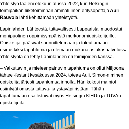
Yhteistyö laajeni elokuun alussa 2022, kun Helsingin
toimipaikan liiketoiminnan ammatillinen eritysopettaja
Auli
Rauvola
lähti kehittämään yhteistyötä.
Lapinlahden Lähteestä, tuttavallisesti Lapparista, muodostui
monipuolinen oppimisympäristö merkonomiopiskelijoille.
Opiskelijat pääsivät suunnittelemaan ja toteuttamaan
esimerkiksi tapahtumia ja olemaan mukana asiakaspalvelussa.
Yhteistyötä on tehty Lapinlahden eri toimijoiden kanssa.
– Vaikuttavin ja mieleenpainuvin tapahtuma on ollut Miljoona
tähtee -festarit kesäkuussa 2024, toteaa Auli. Simon-niminen
opiskelija järjesti tapahtumaa innolla. Hän kokosi mainiot
esiintyjät omasta tuttava- ja ystäväpiiristään. Tähän
tapahtumaan osallistuivat myös Helsingin KIHUn ja TUVAn
opiskelijoita.