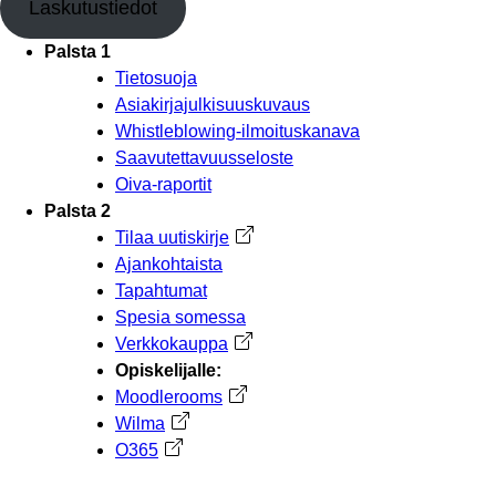
Laskutustiedot
Palsta 1
Tietosuoja
Asiakirjajulkisuuskuvaus
Whistleblowing-ilmoituskanava
Saavutettavuusseloste
Oiva-raportit
Palsta 2
Tilaa uutiskirje
Avautuu uuteen välilehteen
Ajankohtaista
Tapahtumat
Spesia somessa
Verkkokauppa
Avautuu uuteen välilehteen
Opiskelijalle:
Moodlerooms
Avautuu uuteen välilehteen
Wilma
Avautuu uuteen välilehteen
O365
Avautuu uuteen välilehteen