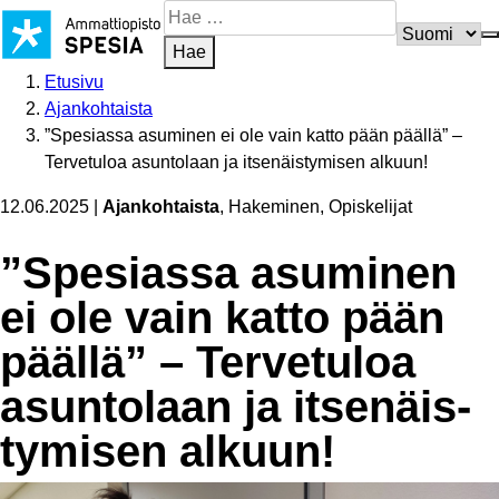
Siirry
Hae
sisältöön
sivustosta
Hae
Etusivu
Ajankohtaista
”Spesiassa asuminen ei ole vain katto pään päällä” –
Tervetuloa asuntolaan ja itsenäistymisen alkuun!
12.06.2025
|
Ajankohtaista
, Hakeminen, Opiskelijat
”Spesiassa asuminen
ei ole vain katto pään
päällä” – Tervetuloa
asuntolaan ja itsenäis­
ty­misen alkuun!