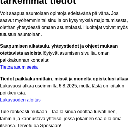
tarkemmat tiedot
Voit saapua asuntolaan opintoja edeltävänä päivänä. Jos
saavut myöhemmin tai sinulla on kysymyksiä majoittumisesta,
olethan yhteydessä omaan asuntolaasi. Huoltajat voivat myös
tutustua asuntolaan.
Saapumisen aikataulu, yhteystiedot ja ohjeet mukaan
otettavista asioista
löytyvät asumisen sivuilta, oman
paikkakunnan kohdalta:
Tietoa asumisesta
Tiedot paikkakunnittain, missä ja monelta opiskelusi alkaa
.
Lukuvuosi alkaa useimmilla 6.8.2025, mutta tästä on joitakin
poikkeuksia.
Lukuvuoden aloitus
Tule rohkeasti mukaan – täällä sinua odottaa turvallinen,
lämmin ja kannustava yhteisö, jossa jokainen saa olla oma
itsensä. Tervetuloa Spesiaan!