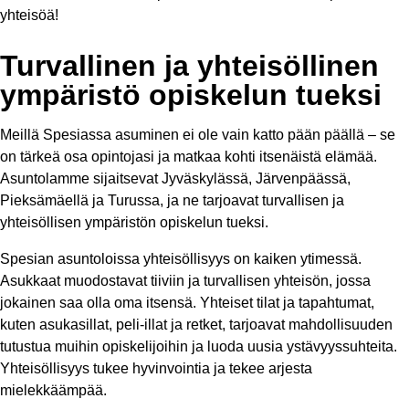
yhteisöä!
Turvallinen ja yhteisöllinen
ympäristö opiskelun tueksi
Meillä Spesiassa asuminen ei ole vain katto pään päällä – se
on tärkeä osa opintojasi ja matkaa kohti itsenäistä elämää.
Asuntolamme sijaitsevat Jyväskylässä, Järvenpäässä,
Pieksämäellä ja Turussa, ja ne tarjoavat turvallisen ja
yhteisöllisen ympäristön opiskelun tueksi.
Spesian asuntoloissa yhteisöllisyys on kaiken ytimessä.
Asukkaat muodostavat tiiviin ja turvallisen yhteisön, jossa
jokainen saa olla oma itsensä. Yhteiset tilat ja tapahtumat,
kuten asukasillat, peli-illat ja retket, tarjoavat mahdollisuuden
tutustua muihin opiskelijoihin ja luoda uusia ystävyyssuhteita.
Yhteisöllisyys tukee hyvinvointia ja tekee arjesta
mielekkäämpää.