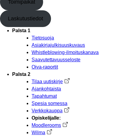
Toimipaikat
Laskutustiedot
Palsta 1
Tietosuoja
Asiakirjajulkisuuskuvaus
Whistleblowing-ilmoituskanava
Saavutettavuusseloste
Oiva-raportit
Palsta 2
Tilaa uutiskirje
Avautuu uuteen välilehteen
Ajankohtaista
Tapahtumat
Spesia somessa
Verkkokauppa
Avautuu uuteen välilehteen
Opiskelijalle:
Moodlerooms
Avautuu uuteen välilehteen
Wilma
Avautuu uuteen välilehteen