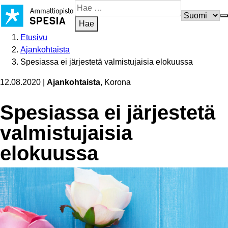
Siirry
Hae
sisältöön
sivustosta
Hae
Etusivu
Ajankohtaista
Spesiassa ei järjestetä valmistujaisia elokuussa
12.08.2020
|
Ajankohtaista
, Korona
Spesiassa ei järjestetä
valmistujaisia
elokuussa