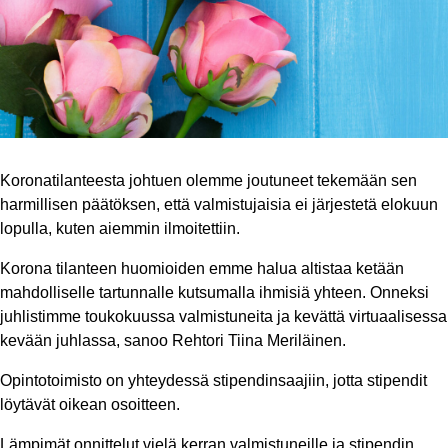
Koronatilanteesta johtuen olemme joutuneet tekemään sen
harmillisen päätöksen, että valmistujaisia ei järjestetä elokuun
lopulla, kuten aiemmin ilmoitettiin.
Korona tilanteen huomioiden emme halua altistaa ketään
mahdolliselle tartunnalle kutsumalla ihmisiä yhteen. Onneksi
juhlistimme toukokuussa valmistuneita ja kevättä virtuaalisessa
kevään juhlassa, sanoo Rehtori Tiina Meriläinen.
Opintotoimisto on yhteydessä stipendinsaajiin, jotta stipendit
löytävät oikean osoitteen.
Lämpimät onnittelut vielä kerran valmistuneille ja stipendin