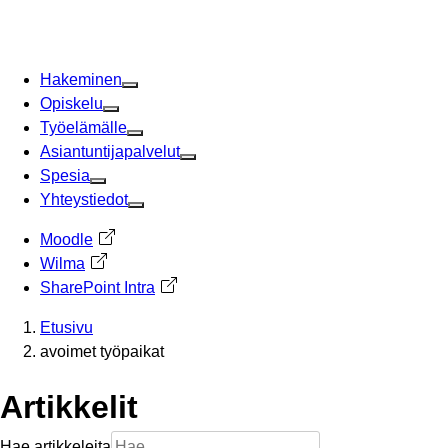
Siirry
sisältöön
Hakeminen
Opiskelu
Työelämälle
Asiantuntijapalvelut
Spesia
Yhteystiedot
Moodle
Avautuu uuteen välilehteen
Wilma
Avautuu uuteen välilehteen
SharePoint Intra
Avautuu uuteen välilehteen
Etusivu
avoimet työpaikat
Artikkelit
Hae artikkeleita