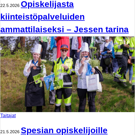
Opiskelijasta
22.5.2026
kiinteistöpalveluiden
ammattilaiseksi – Jessen tarina
Taitajat
Spesian opiskelijoille
21.5.2026