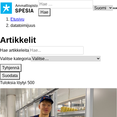
Siirry
Hae
sisältöön
sivustosta
Hae
Etusivu
datatoimijuus
Artikkelit
Hae artikkeleita
Valitse kategoria
Tyhjennä
Suodata
Tuloksia löytyi 500