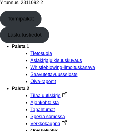
Y-tunnus: 2811092-2
Toimipaikat
Laskutustiedot
Palsta 1
Tietosuoja
Asiakirjajulkisuuskuvaus
Whistleblowing-ilmoituskanava
Saavutettavuusseloste
Oiva-raportit
Palsta 2
Tilaa uutiskirje
Avautuu uuteen välilehteen
Ajankohtaista
Tapahtumat
Spesia somessa
Verkkokauppa
Avautuu uuteen välilehteen
Opiskelijalle: