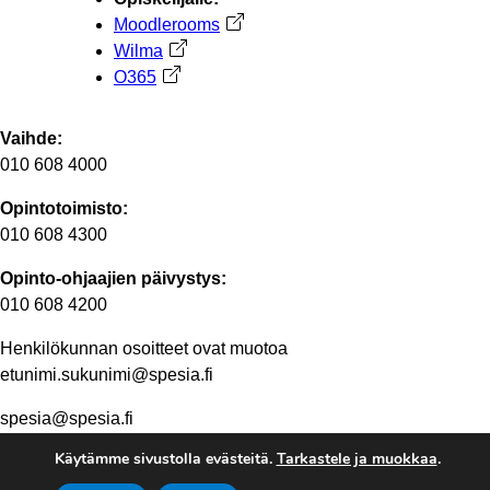
Moodlerooms
Avautuu uuteen välilehteen
Wilma
Avautuu uuteen välilehteen
O365
Avautuu uuteen välilehteen
Vaihde:
010 608 4000
Opintotoimisto:
010 608 4300
Opinto-ohjaajien päivystys:
010 608 4200
Henkilökunnan osoitteet ovat muotoa
etunimi.sukunimi@spesia.fi
spesia@spesia.fi
Käytämme sivustolla evästeitä.
Tarkastele ja muokkaa
.
Henkilöstön yhteystiedot