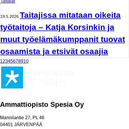
Taitajat
Taitajissa mitataan oikeita
19.5.2026
työtaitoja – Katja Korsinkin ja
muut työelämäkumppanit tuovat
osaamista ja etsivät osaajia
1
2
3
4
5
6
7
8
9
10
Ammattiopisto Spesia Oy
Mannilantie 27, PL 46
04401 JÄRVENPÄÄ