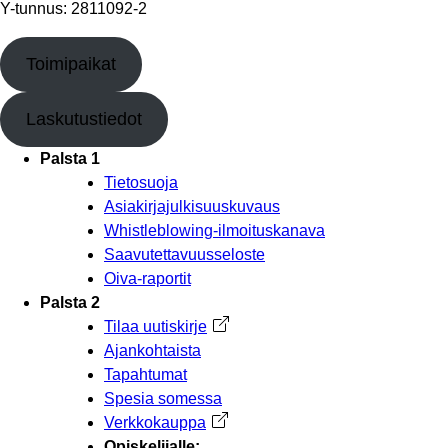
Y-tunnus: 2811092-2
Toimipaikat
Laskutustiedot
Palsta 1
Tietosuoja
Asiakirjajulkisuuskuvaus
Whistleblowing-ilmoituskanava
Saavutettavuusseloste
Oiva-raportit
Palsta 2
Tilaa uutiskirje
Avautuu uuteen välilehteen
Ajankohtaista
Tapahtumat
Spesia somessa
Verkkokauppa
Avautuu uuteen välilehteen
Opiskelijalle: