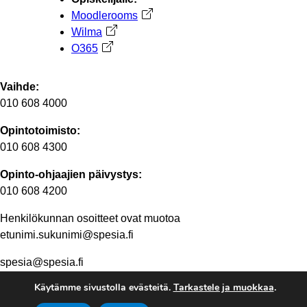
Moodlerooms
Avautuu uuteen välilehteen
Wilma
Avautuu uuteen välilehteen
O365
Avautuu uuteen välilehteen
Vaihde:
010 608 4000
Opintotoimisto:
010 608 4300
Opinto-ohjaajien päivystys:
010 608 4200
Henkilökunnan osoitteet ovat muotoa
etunimi.sukunimi@spesia.fi
spesia@spesia.fi
Käytämme sivustolla evästeitä.
Tarkastele ja muokkaa
.
Henkilöstön yhteystiedot