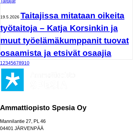
Taitajat
Taitajissa mitataan oikeita
19.5.2026
työtaitoja – Katja Korsinkin ja
muut työelämäkumppanit tuovat
osaamista ja etsivät osaajia
1
2
3
4
5
6
7
8
9
10
Ammattiopisto Spesia Oy
Mannilantie 27, PL 46
04401 JÄRVENPÄÄ