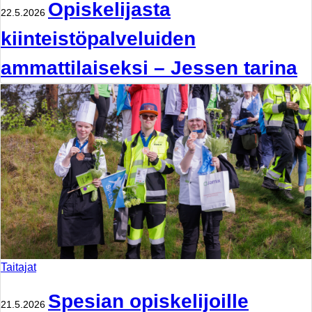
Opiskelijasta
22.5.2026
kiinteistöpalveluiden
ammattilaiseksi – Jessen tarina
Taitajat
Spesian opiskelijoille
21.5.2026