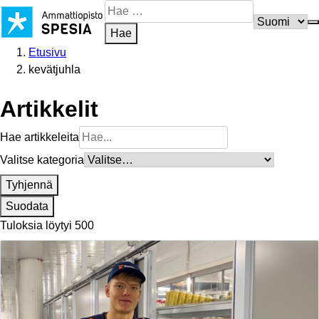
Siirry
Hae
sisältöön
sivustosta
Hae
Etusivu
kevätjuhla
Artikkelit
Hae artikkeleita
Valitse kategoria
Tyhjennä
Suodata
Tuloksia löytyi 500