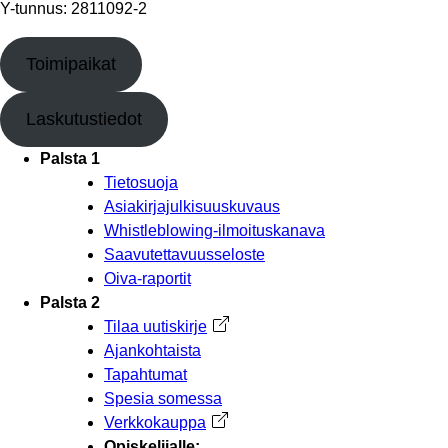
Y-tunnus: 2811092-2
Toimipaikat
Laskutustiedot
Palsta 1
Tietosuoja
Asiakirjajulkisuuskuvaus
Whistleblowing-ilmoituskanava
Saavutettavuusseloste
Oiva-raportit
Palsta 2
Tilaa uutiskirje
Avautuu uuteen välilehteen
Ajankohtaista
Tapahtumat
Spesia somessa
Verkkokauppa
Avautuu uuteen välilehteen
Opiskelijalle: