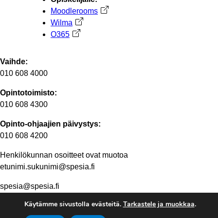
Moodlerooms
Avautuu uuteen välilehteen
Wilma
Avautuu uuteen välilehteen
O365
Avautuu uuteen välilehteen
Vaihde:
010 608 4000
Opintotoimisto:
010 608 4300
Opinto-ohjaajien päivystys:
010 608 4200
Henkilökunnan osoitteet ovat muotoa
etunimi.sukunimi@spesia.fi
spesia@spesia.fi
Käytämme sivustolla evästeitä.
Tarkastele ja muokkaa
.
Henkilöstön yhteystiedot