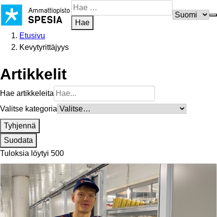
Siirry
Hae
sisältöön
sivustosta
Hae
Etusivu
Kevytyrittäjyys
Artikkelit
Hae artikkeleita
Valitse kategoria
Tyhjennä
Suodata
Tuloksia löytyi 500