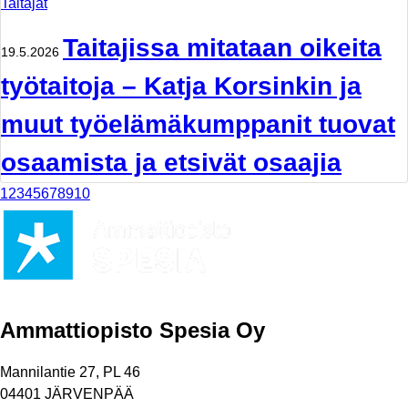
Taitajat
Taitajissa mitataan oikeita
19.5.2026
työtaitoja – Katja Korsinkin ja
muut työelämäkumppanit tuovat
osaamista ja etsivät osaajia
1
2
3
4
5
6
7
8
9
10
Ammattiopisto Spesia Oy
Mannilantie 27, PL 46
04401 JÄRVENPÄÄ