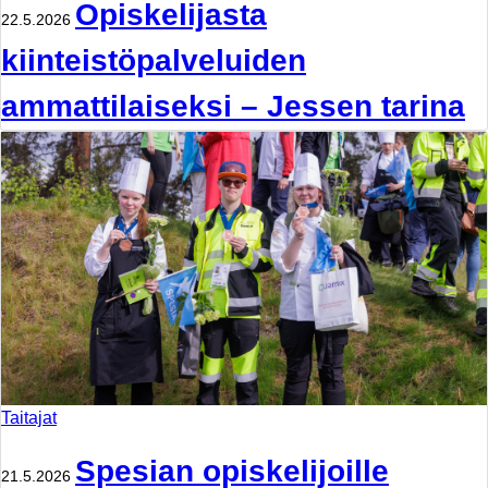
Opiskelijasta
22.5.2026
kiinteistöpalveluiden
ammattilaiseksi – Jessen tarina
Taitajat
Spesian opiskelijoille
21.5.2026