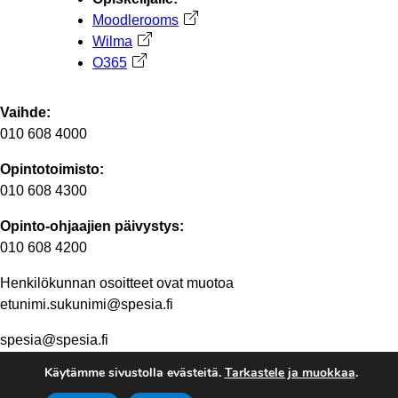
Moodlerooms
Avautuu uuteen välilehteen
Wilma
Avautuu uuteen välilehteen
O365
Avautuu uuteen välilehteen
Vaihde:
010 608 4000
Opintotoimisto:
010 608 4300
Opinto-ohjaajien päivystys:
010 608 4200
Henkilökunnan osoitteet ovat muotoa
etunimi.sukunimi@spesia.fi
spesia@spesia.fi
Käytämme sivustolla evästeitä.
Tarkastele ja muokkaa
.
Henkilöstön yhteystiedot