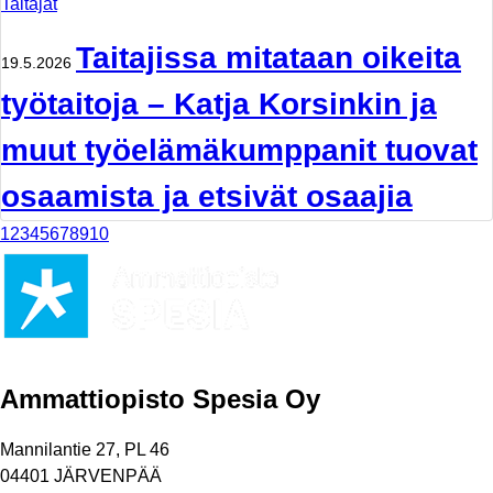
Taitajat
Taitajissa mitataan oikeita
19.5.2026
työtaitoja – Katja Korsinkin ja
muut työelämäkumppanit tuovat
osaamista ja etsivät osaajia
1
2
3
4
5
6
7
8
9
10
Ammattiopisto Spesia Oy
Mannilantie 27, PL 46
04401 JÄRVENPÄÄ