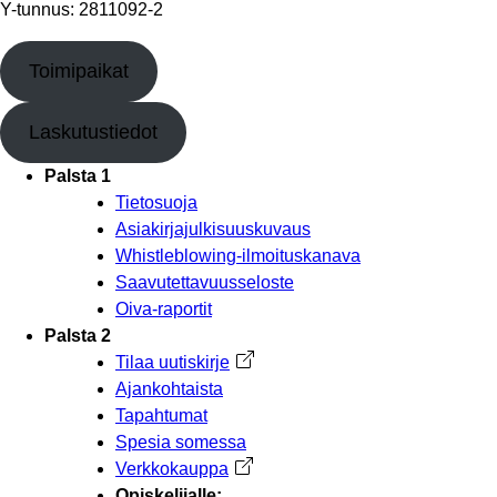
Y-tunnus: 2811092-2
Toimipaikat
Laskutustiedot
Palsta 1
Tietosuoja
Asiakirjajulkisuuskuvaus
Whistleblowing-ilmoituskanava
Saavutettavuusseloste
Oiva-raportit
Palsta 2
Tilaa uutiskirje
Avautuu uuteen välilehteen
Ajankohtaista
Tapahtumat
Spesia somessa
Verkkokauppa
Avautuu uuteen välilehteen
Opiskelijalle: