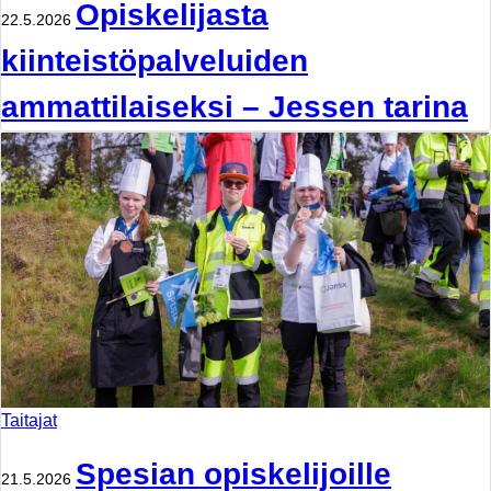
Opiskelijasta
22.5.2026
kiinteistöpalveluiden
ammattilaiseksi – Jessen tarina
Taitajat
Spesian opiskelijoille
21.5.2026