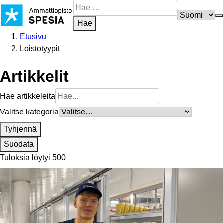
Siirry
Hae
sisältöön
sivustosta
Hae
Etusivu
Loistotyypit
Artikkelit
Hae artikkeleita
Valitse kategoria
Tyhjennä
Suodata
Tuloksia löytyi 500