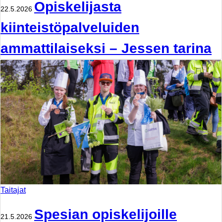
Opiskelijasta
22.5.2026
kiinteistöpalveluiden
ammattilaiseksi – Jessen tarina
Taitajat
Spesian opiskelijoille
21.5.2026