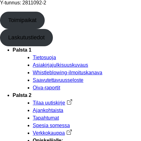
Y-tunnus: 2811092-2
Toimipaikat
Laskutustiedot
Palsta 1
Tietosuoja
Asiakirjajulkisuuskuvaus
Whistleblowing-ilmoituskanava
Saavutettavuusseloste
Oiva-raportit
Palsta 2
Tilaa uutiskirje
Avautuu uuteen välilehteen
Ajankohtaista
Tapahtumat
Spesia somessa
Verkkokauppa
Avautuu uuteen välilehteen
Opiskelijalle: