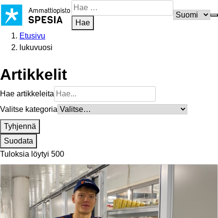
Siirry
Hae
sisältöön
sivustosta
Hae
Etusivu
lukuvuosi
Artikkelit
Hae artikkeleita
Valitse kategoria
Tyhjennä
Suodata
Tuloksia löytyi 500