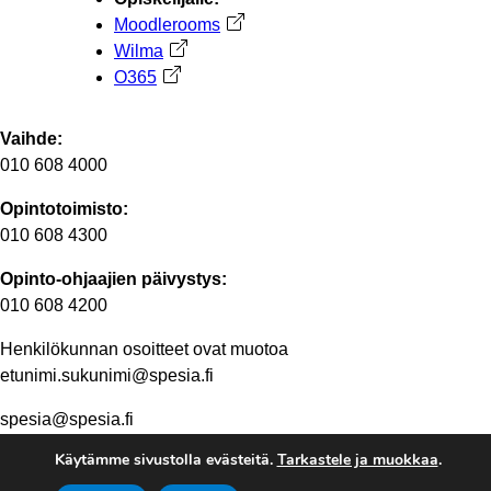
Moodlerooms
Avautuu uuteen välilehteen
Wilma
Avautuu uuteen välilehteen
O365
Avautuu uuteen välilehteen
Vaihde:
010 608 4000
Opintotoimisto:
010 608 4300
Opinto-ohjaajien päivystys:
010 608 4200
Henkilökunnan osoitteet ovat muotoa
etunimi.sukunimi@spesia.fi
spesia@spesia.fi
Käytämme sivustolla evästeitä.
Tarkastele ja muokkaa
.
Henkilöstön yhteystiedot