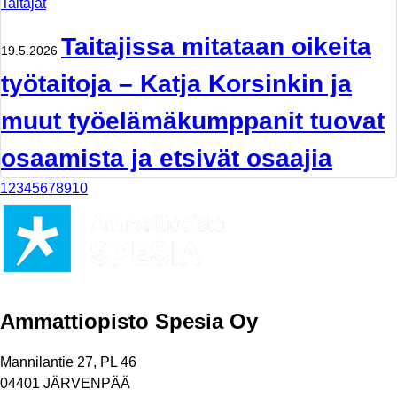
Taitajat
Taitajissa mitataan oikeita
19.5.2026
työtaitoja – Katja Korsinkin ja
muut työelämäkumppanit tuovat
osaamista ja etsivät osaajia
1
2
3
4
5
6
7
8
9
10
Ammattiopisto Spesia Oy
Mannilantie 27, PL 46
04401 JÄRVENPÄÄ