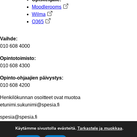
Moodlerooms
Avautuu uuteen välilehteen
Wilma
Avautuu uuteen välilehteen
O365
Avautuu uuteen välilehteen
Vaihde:
010 608 4000
Opintotoimisto:
010 608 4300
Opinto-ohjaajien päivystys:
010 608 4200
Henkilökunnan osoitteet ovat muotoa
etunimi.sukunimi@spesia.fi
spesia@spesia.fi
Käytämme sivustolla evästeitä.
Tarkastele ja muokkaa
.
Henkilöstön yhteystiedot