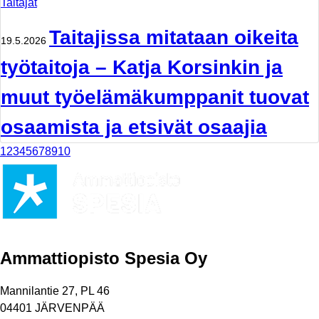
Taitajat
Taitajissa mitataan oikeita
19.5.2026
työtaitoja – Katja Korsinkin ja
muut työelämäkumppanit tuovat
osaamista ja etsivät osaajia
1
2
3
4
5
6
7
8
9
10
Ammattiopisto Spesia Oy
Mannilantie 27, PL 46
04401 JÄRVENPÄÄ