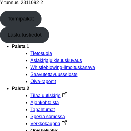
Y-tunnus: 2811092-2
Toimipaikat
Laskutustiedot
Palsta 1
Tietosuoja
Asiakirjajulkisuuskuvaus
Whistleblowing-ilmoituskanava
Saavutettavuusseloste
Oiva-raportit
Palsta 2
Tilaa uutiskirje
Avautuu uuteen välilehteen
Ajankohtaista
Tapahtumat
Spesia somessa
Verkkokauppa
Avautuu uuteen välilehteen
Opiskelijalle: