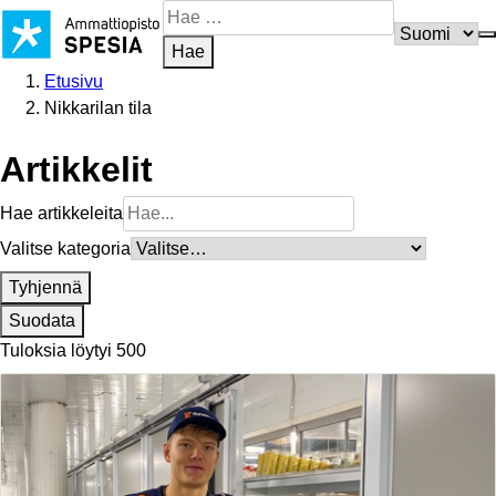
Siirry
Hae
sisältöön
sivustosta
Hae
Etusivu
Nikkarilan tila
Artikkelit
Hae artikkeleita
Valitse kategoria
Tyhjennä
Suodata
Tuloksia löytyi 500