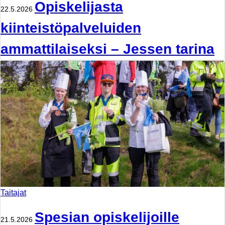
Opiskelijasta
22.5.2026
kiinteistöpalveluiden
ammattilaiseksi – Jessen tarina
Taitajat
Spesian opiskelijoille
21.5.2026