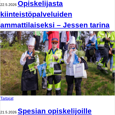
Opiskelijasta
22.5.2026
kiinteistöpalveluiden
ammattilaiseksi – Jessen tarina
Taitajat
Spesian opiskelijoille
21.5.2026