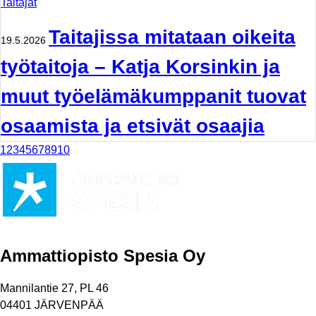
Taitajat
Taitajissa mitataan oikeita
19.5.2026
työtaitoja – Katja Korsinkin ja
muut työelämäkumppanit tuovat
osaamista ja etsivät osaajia
1
2
3
4
5
6
7
8
9
10
Ammattiopisto Spesia Oy
Mannilantie 27, PL 46
04401 JÄRVENPÄÄ