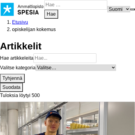
Siirry
Hae
sisältöön
sivustosta
Hae
Etusivu
opiskelijan kokemus
Artikkelit
Hae artikkeleita
Valitse kategoria
Tyhjennä
Suodata
Tuloksia löytyi 500