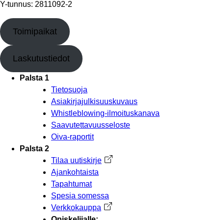
Y-tunnus: 2811092-2
Toimipaikat
Laskutustiedot
Palsta 1
Tietosuoja
Asiakirjajulkisuuskuvaus
Whistleblowing-ilmoituskanava
Saavutettavuusseloste
Oiva-raportit
Palsta 2
Tilaa uutiskirje
Avautuu uuteen välilehteen
Ajankohtaista
Tapahtumat
Spesia somessa
Verkkokauppa
Avautuu uuteen välilehteen
Opiskelijalle: