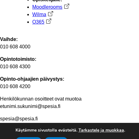
Moodlerooms
Avautuu uuteen välilehteen
Wilma
Avautuu uuteen välilehteen
O365
Avautuu uuteen välilehteen
Vaihde:
010 608 4000
Opintotoimisto:
010 608 4300
Opinto-ohjaajien päivystys:
010 608 4200
Henkilökunnan osoitteet ovat muotoa
etunimi.sukunimi@spesia.fi
spesia@spesia.fi
Käytämme sivustolla evästeitä.
Tarkastele ja muokkaa
.
Henkilöstön yhteystiedot