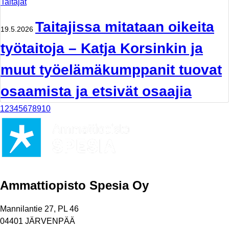
Taitajat
Taitajissa mitataan oikeita
19.5.2026
työtaitoja – Katja Korsinkin ja
muut työelämäkumppanit tuovat
osaamista ja etsivät osaajia
1
2
3
4
5
6
7
8
9
10
Ammattiopisto Spesia Oy
Mannilantie 27, PL 46
04401 JÄRVENPÄÄ