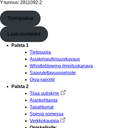
Y-tunnus: 2811092-2
Toimipaikat
Laskutustiedot
Palsta 1
Tietosuoja
Asiakirjajulkisuuskuvaus
Whistleblowing-ilmoituskanava
Saavutettavuusseloste
Oiva-raportit
Palsta 2
Tilaa uutiskirje
Avautuu uuteen välilehteen
Ajankohtaista
Tapahtumat
Spesia somessa
Verkkokauppa
Avautuu uuteen välilehteen
Opiskelijalle: