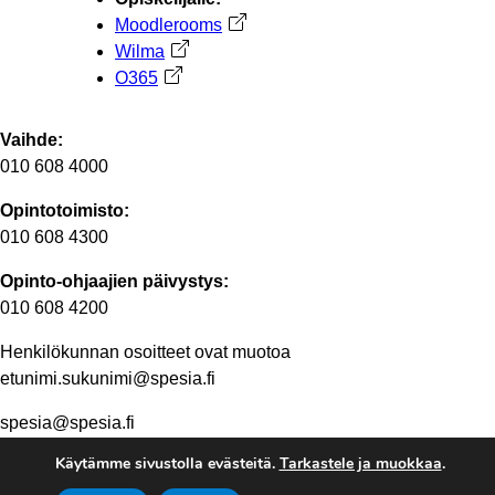
Moodlerooms
Avautuu uuteen välilehteen
Wilma
Avautuu uuteen välilehteen
O365
Avautuu uuteen välilehteen
Vaihde:
010 608 4000
Opintotoimisto:
010 608 4300
Opinto-ohjaajien päivystys:
010 608 4200
Henkilökunnan osoitteet ovat muotoa
etunimi.sukunimi@spesia.fi
spesia@spesia.fi
Käytämme sivustolla evästeitä.
Tarkastele ja muokkaa
.
Henkilöstön yhteystiedot