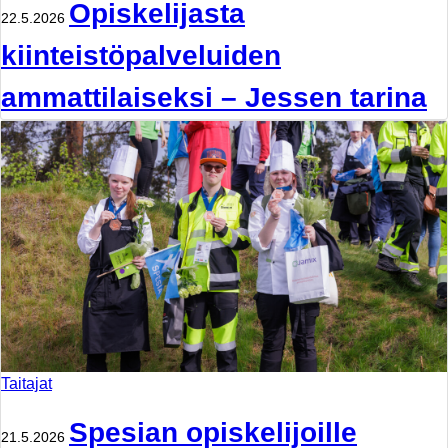
Opiskelijasta
22.5.2026
kiinteistöpalveluiden
ammattilaiseksi – Jessen tarina
Taitajat
Spesian opiskelijoille
21.5.2026