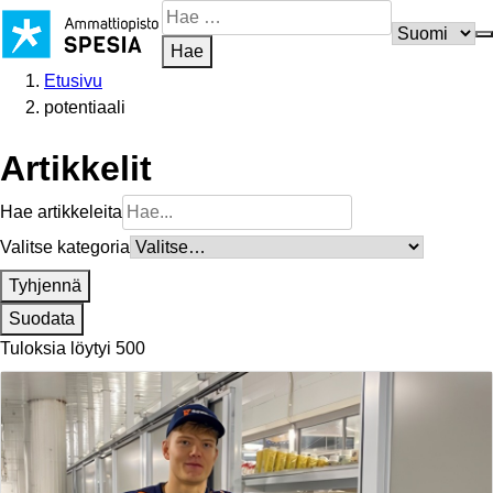
Siirry
Hae
sisältöön
sivustosta
Hae
Etusivu
potentiaali
Artikkelit
Hae artikkeleita
Valitse kategoria
Tyhjennä
Suodata
Tuloksia löytyi 500