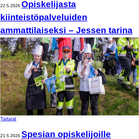
Opiskelijasta
22.5.2026
kiinteistöpalveluiden
ammattilaiseksi – Jessen tarina
Taitajat
Spesian opiskelijoille
21.5.2026