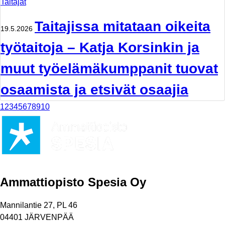
Taitajat
Taitajissa mitataan oikeita
19.5.2026
työtaitoja – Katja Korsinkin ja
muut työelämäkumppanit tuovat
osaamista ja etsivät osaajia
1
2
3
4
5
6
7
8
9
10
Ammattiopisto Spesia Oy
Mannilantie 27, PL 46
04401 JÄRVENPÄÄ