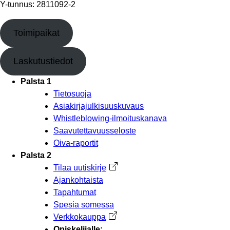
Y-tunnus: 2811092-2
Toimipaikat
Laskutustiedot
Palsta 1
Tietosuoja
Asiakirjajulkisuuskuvaus
Whistleblowing-ilmoituskanava
Saavutettavuusseloste
Oiva-raportit
Palsta 2
Tilaa uutiskirje
Avautuu uuteen välilehteen
Ajankohtaista
Tapahtumat
Spesia somessa
Verkkokauppa
Avautuu uuteen välilehteen
Opiskelijalle: