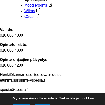
Moodlerooms
Avautuu uuteen välilehteen
Wilma
Avautuu uuteen välilehteen
O365
Avautuu uuteen välilehteen
Vaihde:
010 608 4000
Opintotoimisto:
010 608 4300
Opinto-ohjaajien päivystys:
010 608 4200
Henkilökunnan osoitteet ovat muotoa
etunimi.sukunimi@spesia.fi
spesia@spesia.fi
Käytämme sivustolla evästeitä.
Tarkastele ja muokkaa
.
Henkilöstön yhteystiedot