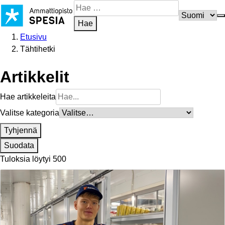
Siirry
Hae
sisältöön
sivustosta
Hae
Etusivu
Tähtihetki
Artikkelit
Hae artikkeleita
Valitse kategoria
Tyhjennä
Suodata
Tuloksia löytyi 500