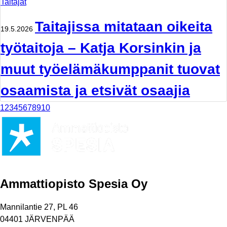
Taitajat
Taitajissa mitataan oikeita
19.5.2026
työtaitoja – Katja Korsinkin ja
muut työelämäkumppanit tuovat
osaamista ja etsivät osaajia
1
2
3
4
5
6
7
8
9
10
Ammattiopisto Spesia Oy
Mannilantie 27, PL 46
04401 JÄRVENPÄÄ