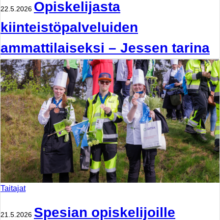
Opiskelijasta
22.5.2026
kiinteistöpalveluiden
ammattilaiseksi – Jessen tarina
Taitajat
Spesian opiskelijoille
21.5.2026