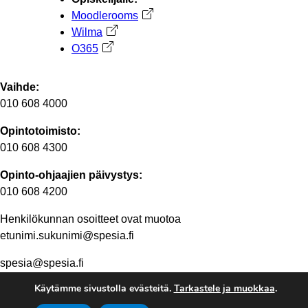
Moodlerooms
Avautuu uuteen välilehteen
Wilma
Avautuu uuteen välilehteen
O365
Avautuu uuteen välilehteen
Vaihde:
010 608 4000
Opintotoimisto:
010 608 4300
Opinto-ohjaajien päivystys:
010 608 4200
Henkilökunnan osoitteet ovat muotoa
etunimi.sukunimi@spesia.fi
spesia@spesia.fi
Käytämme sivustolla evästeitä.
Tarkastele ja muokkaa
.
Henkilöstön yhteystiedot