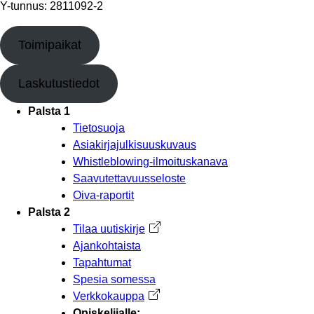
Y-tunnus: 2811092-2
Toimipaikat
Laskutustiedot
Palsta 1
Tietosuoja
Asiakirjajulkisuuskuvaus
Whistleblowing-ilmoituskanava
Saavutettavuusseloste
Oiva-raportit
Palsta 2
Tilaa uutiskirje
Avautuu uuteen välilehteen
Ajankohtaista
Tapahtumat
Spesia somessa
Verkkokauppa
Avautuu uuteen välilehteen
Opiskelijalle: