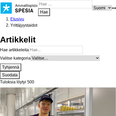
Siirry
Hae
sisältöön
sivustosta
Hae
Etusivu
Yrittäjyystaidot
Artikkelit
Hae artikkeleita
Valitse kategoria
Tyhjennä
Suodata
Tuloksia löytyi 500