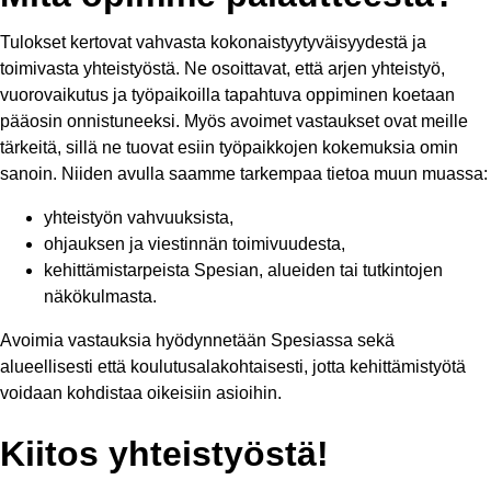
Tulokset kertovat vahvasta kokonaistyytyväisyydestä ja
toimivasta yhteistyöstä. Ne osoittavat, että arjen yhteistyö,
vuorovaikutus ja työpaikoilla tapahtuva oppiminen koetaan
pääosin onnistuneeksi. Myös avoimet vastaukset ovat meille
tärkeitä, sillä ne tuovat esiin työpaikkojen kokemuksia omin
sanoin. Niiden avulla saamme tarkempaa tietoa muun muassa:
yhteistyön vahvuuksista,
ohjauksen ja viestinnän toimivuudesta,
kehittämistarpeista Spesian, alueiden tai tutkintojen
näkökulmasta.
Avoimia vastauksia hyödynnetään Spesiassa sekä
alueellisesti että koulutusalakohtaisesti, jotta kehittämistyötä
voidaan kohdistaa oikeisiin asioihin.
Kiitos yhteistyöstä!