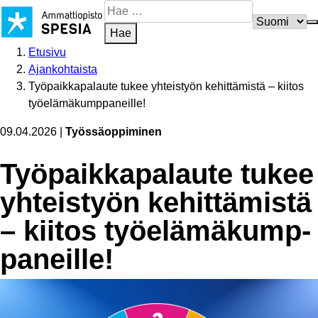
Siirry
Hae
sisältöön
sivustosta
Hae
Etusivu
Ajankohtaista
Työpaikkapalaute tukee yhteistyön kehittämistä – kiitos
työelämäkumppaneille!
09.04.2026
|
Työssäoppiminen
Työpaik­ka­pa­laute tukee
yhteistyön kehittämistä
– kiitos työelä­mä­kump­
pa­neille!