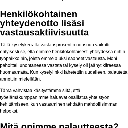
Henkilökohtainen
yhteydenotto lisäsi
vastausaktiivisuutta
Tällä kyselykerralla vastausprosentin nousuun vaikutti
erityisesti se, että olimme henkilökohtaisesti yhteydessä niihin
työpaikkoihin, joista emme aluksi saaneet vastausta. Moni
pahoitteli unohtaneesa vastata tai kysely oli jäänyt kiireessä
huomaamatta. Kun kyselylinkki lähetettiin uudelleen, palautetta
annettiin mielellään.
Tämä vahvistaa käsitystämme siitä, että
työelämäkumppanimme haluavat osallistua yhteistyön
kehittämiseen, kun vastaaminen tehdään mahdollisimman
helpoksi.
Mitä opimme palautteesta?