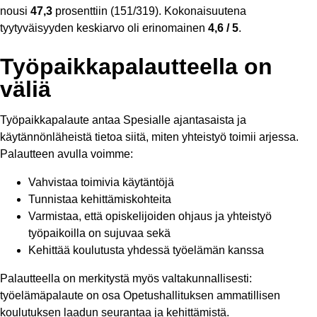
nousi
47,3
prosenttiin (151/319). Kokonaisuutena
tyytyväisyyden keskiarvo oli erinomainen
4,6 / 5
.
Työpaikkapalautteella on
väliä
Työpaikkapalaute antaa Spesialle ajantasaista ja
käytännönläheistä tietoa siitä, miten yhteistyö toimii arjessa.
Palautteen avulla voimme:
Vahvistaa toimivia käytäntöjä
Tunnistaa kehittämiskohteita
Varmistaa, että opiskelijoiden ohjaus ja yhteistyö
työpaikoilla on sujuvaa sekä
Kehittää koulutusta yhdessä työelämän kanssa
Palautteella on merkitystä myös valtakunnallisesti:
työelämäpalaute on osa Opetushallituksen ammatillisen
koulutuksen laadun seurantaa ja kehittämistä.