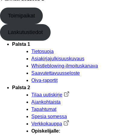
Toimipaikat
Laskutustiedot
Palsta 1
Tietosuoja
Asiakirjajulkisuuskuvaus
Whistleblowing-ilmoituskanava
Saavutettavuusseloste
Oiva-raportit
Palsta 2
Tilaa uutiskirje
Avautuu uuteen välilehteen
Ajankohtaista
Tapahtumat
Spesia somessa
Verkkokauppa
Avautuu uuteen välilehteen
Opiskelijalle: