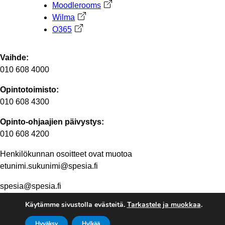
Moodlerooms
Avautuu uuteen välilehteen
Wilma
Avautuu uuteen välilehteen
O365
Avautuu uuteen välilehteen
Vaihde:
010 608 4000
Opintotoimisto:
010 608 4300
Opinto-ohjaajien päivystys:
010 608 4200
Henkilökunnan osoitteet ovat muotoa
etunimi.sukunimi@spesia.fi
spesia@spesia.fi
Käytämme sivustolla evästeitä.
Tarkastele ja muokkaa
.
Henkilöstön yhteystiedot
Hyväksy
Hylkää