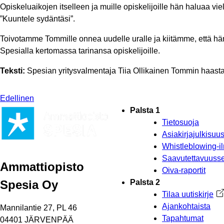
Opiskeluaikojen itselleen ja muille opiskelijoille hän haluaa vi
”Kuuntele sydäntäsi”.
Toivotamme Tommille onnea uudelle uralle ja kiitämme, että h
Spesialla kertomassa tarinansa opiskelijoille.
Teksti:
Spesian yritysvalmentaja Tiia Ollikainen Tommin haastat
Edellinen
Palsta 1
Tietosuoja
Asiakirjajulkisu
Whistleblowing-i
Saavutettavuusse
Ammattiopisto
Oiva-raportit
Spesia Oy
Palsta 2
Tilaa uutiskirje
Av
Ajankohtaista
Mannilantie 27, PL 46
Tapahtumat
04401 JÄRVENPÄÄ