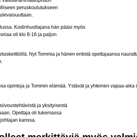
 Validia-ammattiopiston
tilliseen peruskoulutukseen
ulevaisuuttaan.
telussa. Kodinhuoltajana hän pääsi myös
eoriaa oli klo 8-16 ja paljon
petuskeittiöllä. Nyt Tommia ja hänen entistä opettajaansa naura
n.
keä osa opintoja ja Tommin elämää. Ystävät ja yhteinen vapaa-ai
ivoustehtävistä ja yksityisestä
uaan. Opettaja oli tukemassa
 johtajan kanssa.
t olleet merkittäviä myös valm