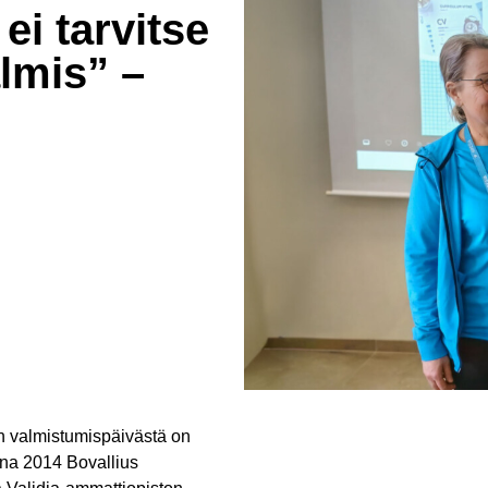
ei tarvitse
almis” –
in valmistumispäivästä on
nna 2014 Bovallius