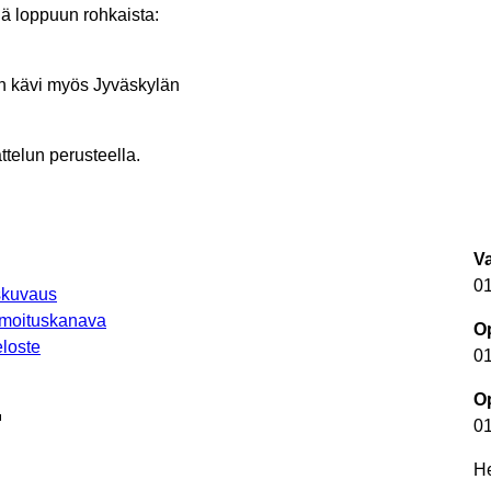
elä loppuun rohkaista:
än kävi myös Jyväskylän
telun perusteella.
V
0
uskuvaus
lmoituskanava
Op
loste
0
Op
autuu uuteen välilehteen
0
He