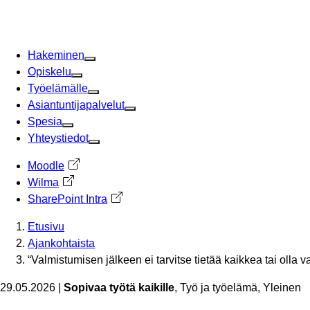
Siirry
sisältöön
Hakeminen
Opiskelu
Työelämälle
Asiantuntijapalvelut
Spesia
Yhteystiedot
Moodle
Avautuu uuteen välilehteen
Wilma
Avautuu uuteen välilehteen
SharePoint Intra
Avautuu uuteen välilehteen
Etusivu
Ajankohtaista
“Valmistumisen jälkeen ei tarvitse tietää kaikkea tai olla 
29.05.2026
|
Sopivaa työtä kaikille
, Työ ja työelämä, Yleinen