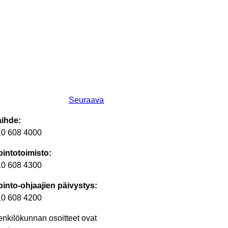
Seuraava
aihde:
10 608 4000
intotoimisto:
10 608 4300
into-ohjaajien päivystys:
10 608 4200
nkilökunnan osoitteet ovat