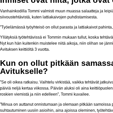
Vanhainkodilla Tommi valmisti muun muassa salaatteja ja leipiä,
siivoustehtävistä, kuten lattiakaivojen puhdistamisesta.
”Työelämässä työyhteisö on ollut parasta ja lattiakaivot pahinta,
Yllätyksiä työtehtävissä ei Tommin mukaan tullut, koska tehtävät 
Nyt kun hän kuitenkin muistelee niitä aikoja, niin olihan se jän
Avituksen keittiöltä 3 vuotta.
Kun on ollut pitkään samassa
Avitukselle?
”Se oli oikea ratkaisu. Vaihtelu virkistää, vaikka tehtävät jatkui
päiviä neljä kertaa viikossa. Päivän aluksi oli aina keittiöpuolen 
roskien viemistä ja niin edelleen”, Tommi kuvailee.
”Minua on auttanut onnistumaan ja olemaan pitkään samoissa pa
suhtautuminen uusiin asioihin, aina ajoissa oleminen, työtehtä