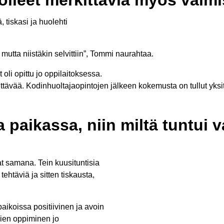
 tiskasi ja huolehti
 mutta niistäkin selvittiin”, Tommi naurahtaa.
oli opittu jo oppilaitoksessa.
nittävää. Kodinhuoltajaopintojen jälkeen kokemusta on tullut yks
 paikassa, niin miltä tuntui 
vat samana. Tein kuusituntisia
tehtäviä ja sitten tiskausta,
ikoissa positiivinen ja avoin
vien oppiminen jo