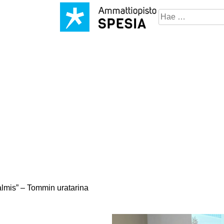
Hae
sivustosta
valmis” – Tommin uratarina