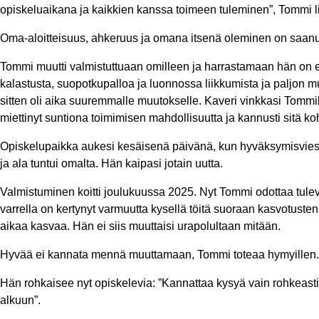
opiskeluaikana ja kaikkien kanssa toimeen tuleminen”, Tommi li
Oma-aloitteisuus, ahkeruus ja omana itsenä oleminen on saan
Tommi muutti valmistuttuaan omilleen ja harrastamaan hän on e
kalastusta, suopotkupalloa ja luonnossa liikkumista ja paljon 
sitten oli aika suuremmalle muutokselle. Kaveri vinkkasi Tommil
miettinyt suntiona toimimisen mahdollisuutta ja kannusti sitä koh
Opiskelupaikka aukesi kesäisenä päivänä, kun hyväksymisviesti
ja ala tuntui omalta. Hän kaipasi jotain uutta.
Valmistuminen koitti joulukuussa 2025. Nyt Tommi odottaa tulev
varrella on kertynyt varmuutta kysellä töitä suoraan kasvotusten.
aikaa kasvaa. Hän ei siis muuttaisi urapolultaan mitään.
Hyvää ei kannata mennä muuttamaan, Tommi toteaa hymyillen.
Hän rohkaisee nyt opiskelevia: ”Kannattaa kysyä vain rohkeasti
alkuun”.