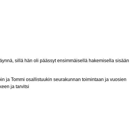
äynnä, sillä hän oli päässyt ensimmäisellä hakemisella sisään
öin ja Tommi osallistuukin seurakunnan toimintaan ja vuosien
een ja tarvitsi