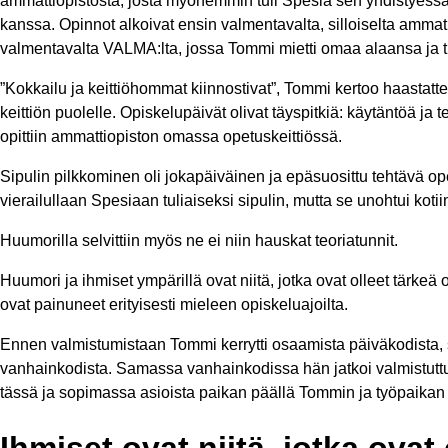
ammattiopistosta, josta myöhemmin tuli Spesia sen yhdistyessä
kanssa. Opinnot alkoivat ensin valmentavalta, silloiselta amma
valmentavalta VALMA:lta, jossa Tommi mietti omaa alaansa ja t
”Kokkailu ja keittiöhommat kiinnostivat”, Tommi kertoo haastat
keittiön puolelle. Opiskelupäivät olivat täyspitkiä: käytäntöä ja t
opittiin ammattiopiston omassa opetuskeittiössä.
Sipulin pilkkominen oli jokapäiväinen ja epäsuosittu tehtävä o
vierailullaan Spesiaan tuliaiseksi sipulin, mutta se unohtui kotii
Huumorilla selvittiin myös ne ei niin hauskat teoriatunnit.
Huumori ja ihmiset ympärillä ovat niitä, jotka ovat olleet tär
ovat painuneet erityisesti mieleen opiskeluajoilta.
Ennen valmistumistaan Tommi kerrytti osaamista päiväkodista, si
vanhainkodista. Samassa vanhainkodissa hän jatkoi valmistutt
tässä ja sopimassa asioista paikan päällä Tommin ja työpaikan
Ihmiset ovat niitä, jotka ova