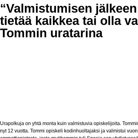
“Valmistumisen jälkeen 
tietää kaikkea tai olla v
Tommin uratarina
Urapolkuja on yhtä monta kuin valmistuvia opiskelijoita. Tomm
nyt 12 vuotta. Tommi opiskeli kodinhuoltajaksi ja valmistui vuo