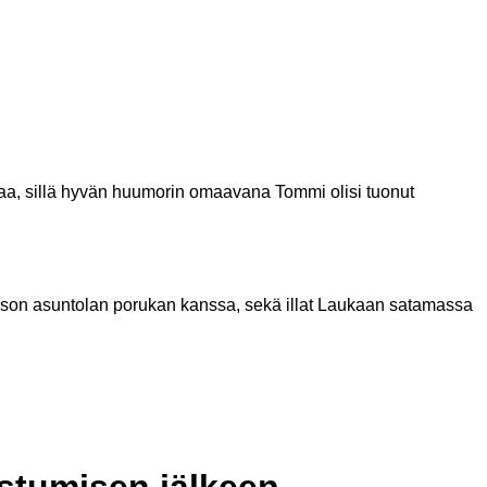
ttaa, sillä hyvän huumorin omaavana Tommi olisi tuonut
ka ison asuntolan porukan kanssa, sekä illat Laukaan satamassa
istumisen jälkeen.