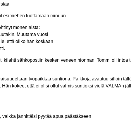
staa.
ut esimiehen luottamaan minuun.
htinyt monenlaista:
muutakin. Muutama vuosi
le, että oliko hän koskaan
ti.
 kilahti sähköpostiin kesken veneen hionnan. Tommi oli intoa t
aisuudeltaan työpaikkaa suntiona. Paikkoja avautuu silloin täll
 Hän kokee, että ei olisi ollut valmis suntioksi vielä VALMAn jälk
, vaikka jännittäisi pyytää apua päästäkseen