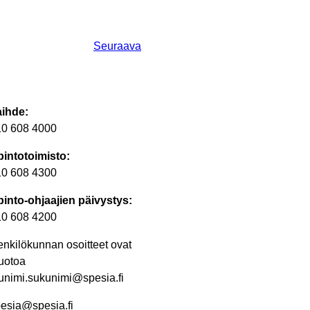
Seuraava
aihde:
10 608 4000
intotoimisto:
10 608 4300
into-ohjaajien päivystys:
10 608 4200
nkilökunnan osoitteet ovat
uotoa
unimi.sukunimi@spesia.fi
esia@spesia.fi