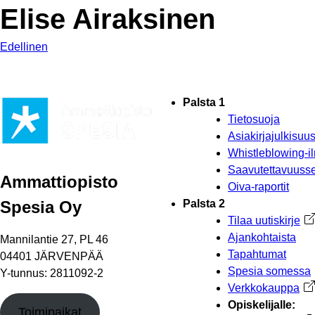
Elise Airaksinen
Edellinen
Palsta 1
Tietosuoja
Asiakirjajulkisu
Whistleblowing-i
Saavutettavuusse
Ammattiopisto
Oiva-raportit
Spesia Oy
Palsta 2
Tilaa uutiskirje
Av
Ajankohtaista
Mannilantie 27, PL 46
Tapahtumat
04401 JÄRVENPÄÄ
Spesia somessa
Y-tunnus: 2811092-2
Verkkokauppa
Av
Opiskelijalle:
Toimipaikat