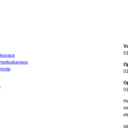
V
0
uskuvaus
lmoituskanava
Op
loste
0
Op
autuu uuteen välilehteen
0
He
m
et
autuu uuteen välilehteen
sp