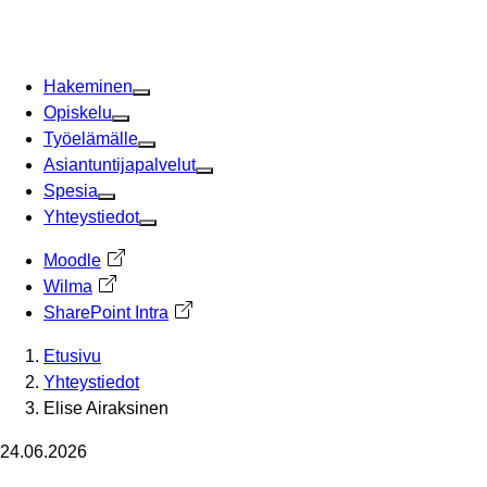
Siirry
sisältöön
Hakeminen
Opiskelu
Työelämälle
Asiantuntijapalvelut
Spesia
Yhteystiedot
Moodle
Avautuu uuteen välilehteen
Wilma
Avautuu uuteen välilehteen
SharePoint Intra
Avautuu uuteen välilehteen
Etusivu
Yhteystiedot
Elise Airaksinen
24.06.2026