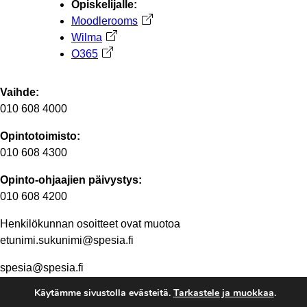
Opiskelijalle:
Moodlerooms
Avautuu uuteen välilehteen
Wilma
Avautuu uuteen välilehteen
O365
Avautuu uuteen välilehteen
Vaihde:
010 608 4000
Opintotoimisto:
010 608 4300
Opinto-ohjaajien päivystys:
010 608 4200
Henkilökunnan osoitteet ovat muotoa
etunimi.sukunimi@spesia.fi
spesia@spesia.fi
Käytämme sivustolla evästeitä.
Tarkastele ja muokkaa
.
Henkilöstön yhteystiedot