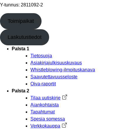
Y-tunnus: 2811092-2
Toimipaikat
Laskutustiedot
Palsta 1
Tietosuoja
Asiakirjajulkisuuskuvaus
Whistleblowing-ilmoituskanava
Saavutettavuusseloste
Oiva-raportit
Palsta 2
Tilaa uutiskirje
Avautuu uuteen välilehteen
Ajankohtaista
Tapahtumat
Spesia somessa
Verkkokauppa
Avautuu uuteen välilehteen