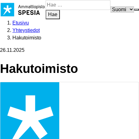
Siirry
Hae
sisältöön
sivustosta
Hae
Etusivu
Yhteystiedot
Hakutoimisto
26.11.2025
Hakutoimisto