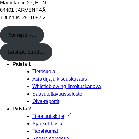
Mannilantie 27, PL 46
04401 JÄRVENPÄÄ
Y-tunnus: 2811092-2
Toimipaikat
Laskutustiedot
Palsta 1
Tietosuoja
Asiakirjajulkisuuskuvaus
Whistleblowing-ilmoituskanava
Saavutettavuusseloste
Oiva-raportit
Palsta 2
Tilaa uutiskirje
Avautuu uuteen välilehteen
Ajankohtaista
Tapahtumat
Spesia somessa