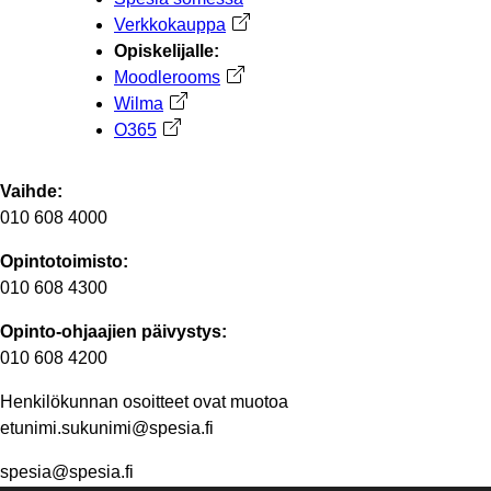
Verkkokauppa
Avautuu uuteen välilehteen
Opiskelijalle:
Moodlerooms
Avautuu uuteen välilehteen
Wilma
Avautuu uuteen välilehteen
O365
Avautuu uuteen välilehteen
Vaihde:
010 608 4000
Opintotoimisto:
010 608 4300
Opinto-ohjaajien päivystys:
010 608 4200
Henkilökunnan osoitteet ovat muotoa
etunimi.sukunimi@spesia.fi
spesia@spesia.fi