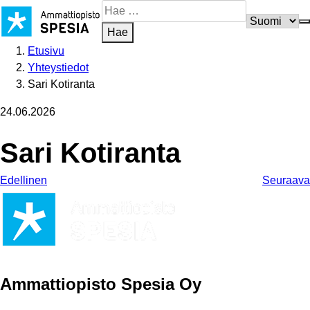
Siirry
Hae
sisältöön
sivustosta
Hae
Etusivu
Yhteystiedot
Sari Kotiranta
24.06.2026
Sari Kotiranta
Edellinen
Seuraava
Ammattiopisto Spesia Oy