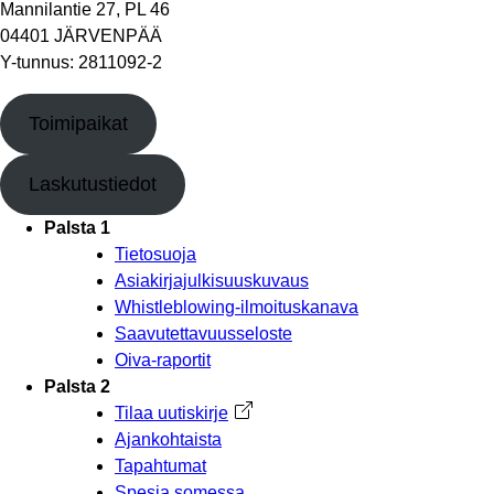
Mannilantie 27, PL 46
04401 JÄRVENPÄÄ
Y-tunnus: 2811092-2
Toimipaikat
Laskutustiedot
Palsta 1
Tietosuoja
Asiakirjajulkisuuskuvaus
Whistleblowing-ilmoituskanava
Saavutettavuusseloste
Oiva-raportit
Palsta 2
Tilaa uutiskirje
Avautuu uuteen välilehteen
Ajankohtaista
Tapahtumat
Spesia somessa