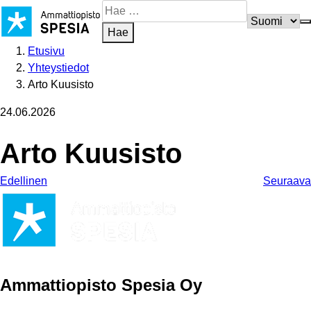
Siirry
Hae
sisältöön
sivustosta
Hae
Etusivu
Yhteystiedot
Arto Kuusisto
24.06.2026
Arto Kuusisto
Edellinen
Seuraava
Ammattiopisto Spesia Oy