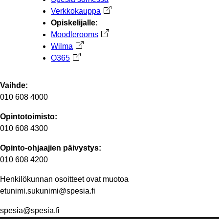
Verkkokauppa
Avautuu uuteen välilehteen
Opiskelijalle:
Moodlerooms
Avautuu uuteen välilehteen
Wilma
Avautuu uuteen välilehteen
O365
Avautuu uuteen välilehteen
Vaihde:
010 608 4000
Opintotoimisto:
010 608 4300
Opinto-ohjaajien päivystys:
010 608 4200
Henkilökunnan osoitteet ovat muotoa
etunimi.sukunimi@spesia.fi
spesia@spesia.fi