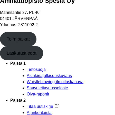
Ammattiopisto Spesia Oy
Mannilantie 27, PL 46
04401 JÄRVENPÄÄ
Y-tunnus: 2811092-2
Toimipaikat
Laskutustiedot
Palsta 1
Tietosuoja
Asiakirjajulkisuuskuvaus
Whistleblowing-ilmoituskanava
Saavutettavuusseloste
Oiva-raportit
Palsta 2
Tilaa uutiskirje
Avautuu uuteen välilehteen
Ajankohtaista