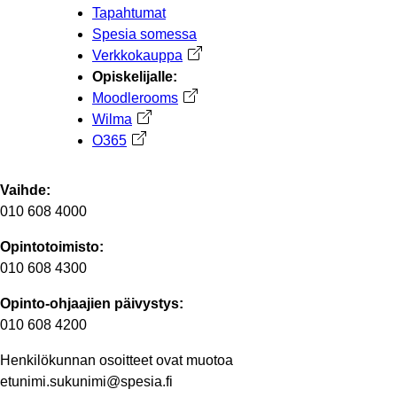
Tapahtumat
Spesia somessa
Verkkokauppa
Avautuu uuteen välilehteen
Opiskelijalle:
Moodlerooms
Avautuu uuteen välilehteen
Wilma
Avautuu uuteen välilehteen
O365
Avautuu uuteen välilehteen
Vaihde:
010 608 4000
Opintotoimisto:
010 608 4300
Opinto-ohjaajien päivystys:
010 608 4200
Henkilökunnan osoitteet ovat muotoa
etunimi.sukunimi@spesia.fi