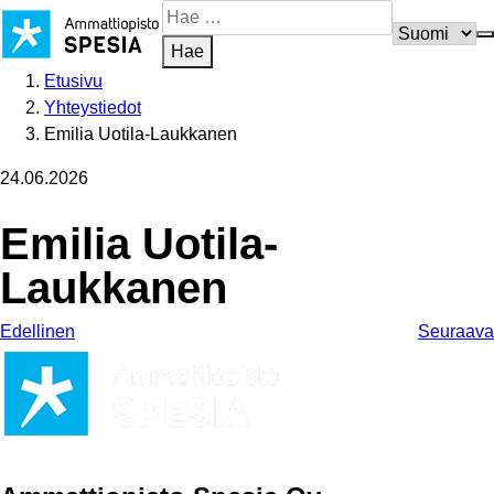
Siirry
Hae
sisältöön
sivustosta
Hae
Etusivu
Yhteystiedot
Emilia Uotila-Laukkanen
24.06.2026
Emilia Uotila-
Laukkanen
Edellinen
Seuraava