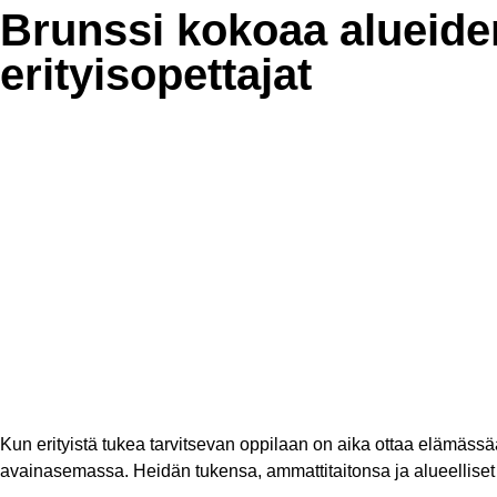
Brunssi kokoaa alueide
erityi­so­pet­tajat
Kun erityistä tukea tarvitsevan oppilaan on aika ottaa elämässään
avainasemassa. Heidän tukensa, ammattitaitonsa ja alueelliset