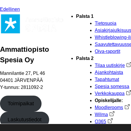
Edellinen
Palsta 1
Tietosuoja
Asiakirjajulkisu
Whistleblowing-i
Saavutettavuusse
Ammattiopisto
Oiva-raportit
Spesia Oy
Palsta 2
Tilaa uutiskirje
Av
Ajankohtaista
Mannilantie 27, PL 46
Tapahtumat
04401 JÄRVENPÄÄ
Spesia somessa
Y-tunnus: 2811092-2
Verkkokauppa
Av
Opiskelijalle:
Toimipaikat
Moodlerooms
Ava
Wilma
Avautuu uu
Laskutustiedot
O365
Avautuu uut