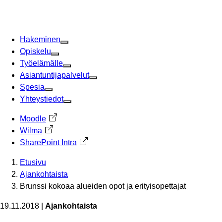
Siirry
sisältöön
Hakeminen
Opiskelu
Työelämälle
Asiantuntijapalvelut
Spesia
Yhteystiedot
Moodle
Avautuu uuteen välilehteen
Wilma
Avautuu uuteen välilehteen
SharePoint Intra
Avautuu uuteen välilehteen
Etusivu
Ajankohtaista
Brunssi kokoaa alueiden opot ja erityisopettajat
19.11.2018
|
Ajankohtaista