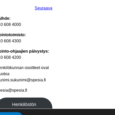
Seuraava
aihde:
10 608 4000
intotoimisto:
10 608 4300
into-ohjaajien päivystys:
10 608 4200
nkilökunnan osoitteet ovat
uotoa
unimi.sukunimi@spesia.fi
esia@spesia.fi
Henkilöstön
yhteystiedot