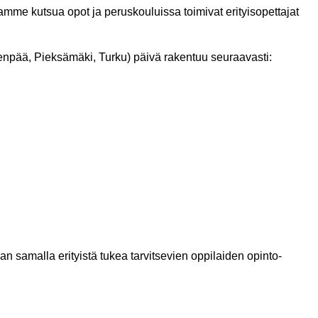
mme kutsua opot ja peruskouluissa toimivat erityisopettajat
enpää, Pieksämäki, Turku) päivä rakentuu seuraavasti:
aan samalla erityistä tukea tarvitsevien oppilaiden opinto-