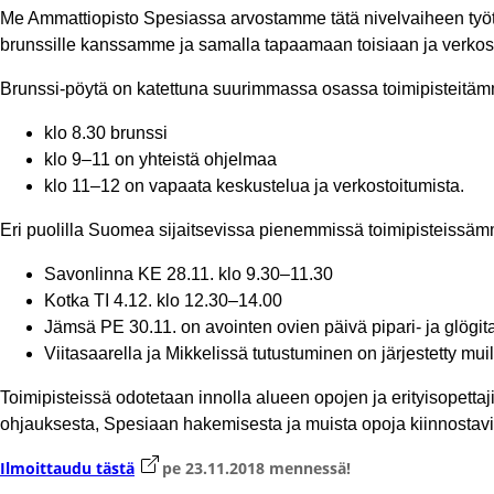
Me Ammattiopisto Spesiassa arvostamme tätä nivelvaiheen työtä 
brunssille kanssamme ja samalla tapaamaan toisiaan ja verkos
Brunssi-pöytä on katettuna suurimmassa osassa toimipisteitäm
klo 8.30 brunssi
klo 9–11 on yhteistä ohjelmaa
klo 11–12 on vapaata keskustelua ja verkostoitumista.
Eri puolilla Suomea sijaitsevissa pienemmissä toimipisteissämme 
Savonlinna KE 28.11. klo 9.30–11.30
Kotka TI 4.12. klo 12.30–14.00
Jämsä PE 30.11. on avointen ovien päivä pipari- ja glögitar
Viitasaarella ja Mikkelissä tutustuminen on järjestetty muil
Toimipisteissä odotetaan innolla alueen opojen ja erityisopetta
ohjauksesta, Spesiaan hakemisesta ja muista opoja kiinnostavis
Avautuu uuteen välilehteen
Ilmoittaudu tästä
pe 23.11.2018 mennessä!