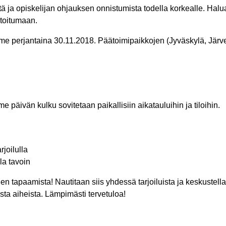
ja opiskelijan ohjauksen onnistumista todella korkealle. Halua
toitumaan.
me perjantaina 30.11.2018. Päätoimipaikkojen (Jyväskylä, Järv
päivän kulku sovitetaan paikallisiin aikatauluihin ja tiloihin.
joilulla
la tavoin
jien tapaamista!
Nautitaan siis yhdessä tarjoiluista ja keskustell
ta aiheista. Lämpimästi tervetuloa!