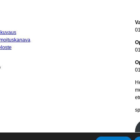
V
0
uskuvaus
lmoituskanava
Op
loste
0
Op
autuu uuteen välilehteen
0
He
m
et
autuu uuteen välilehteen
sp
utuu uuteen välilehteen
teen välilehteen
een välilehteen