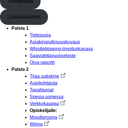
Toimipaikat
Laskutustiedot
Palsta 1
Tietosuoja
Asiakirjajulkisuuskuvaus
Whistleblowing-ilmoituskanava
Saavutettavuusseloste
Oiva-raportit
Palsta 2
Tilaa uutiskirje
Avautuu uuteen välilehteen
Ajankohtaista
Tapahtumat
Spesia somessa
Verkkokauppa
Avautuu uuteen välilehteen
Opiskelijalle:
Moodlerooms
Avautuu uuteen välilehteen
Wilma
Avautuu uuteen välilehteen