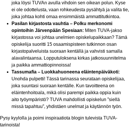
joka löysi TUVAn avulla vihdoin sen oikean polun. Kyse
ei ole odottelusta, vaan rohkeudesta pysähtyä ja valita tie,
joka johtaa kohti omaa ensimmäistä ammattitutkintoa.
Pasilan kirjastosta vauhtia – Polku merkonomi
opintoihin Järvenpään Spesiaan:
Miten TUVA-jakso
kirjastossa voi johtaa unelmien opiskelupaikkaan? Tämä
opiskelija suoritti 15 osaamispisteen tutkinnon osan
kirjastopalveluista suoraan kentällä ja vahvisti samalla
alavalintaansa. Lopputuloksena kirkas jatkosuunnitelma
ja paikka ammattiopinnoissa!
Tassumafia – Luokkahuoneena eläintenpäiväkoti:
Unohda pulpetti! Tässä tarinassa seurataan opiskelijaa,
joka suuntasi suoraan kentälle. Kun tavoitteena on
eläintenhoitoala, mikä olisi parempi paikka oppia kuin
aito työympäristö? TUVA mahdollisti opiskelun ”siellä
missä tapahtuu”, yhdistäen unelmat ja käytännön työn.
Pysy kyylolla ja poimi inspiraatiota blogin tulevista TUVA-
tarinoista!