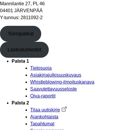
Mannilantie 27, PL 46
04401 JÄRVENPÄÄ
Y-tunnus: 2811092-2
Toimipaikat
Laskutustiedot
Palsta 1
Tietosuoja
Asiakirjajulkisuuskuvaus
Whistleblowing-ilmoituskanava
Saavutettavuusseloste
Oiva-raportit
Palsta 2
Tilaa uutiskirje
Avautuu uuteen välilehteen
Ajankohtaista
Tapahtumat