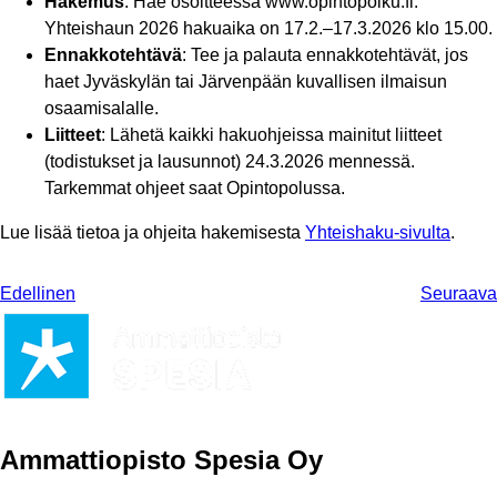
Hakemus
: Hae osoitteessa www.opintopolku.fi.
Yhteishaun 2026 hakuaika on 17.2.–17.3.2026 klo 15.00.
Ennakkotehtävä
: Tee ja palauta ennakkotehtävät, jos
haet Jyväskylän tai Järvenpään kuvallisen ilmaisun
osaamisalalle.
Liitteet
: Lähetä kaikki hakuohjeissa mainitut liitteet
(todistukset ja lausunnot) 24.3.2026 mennessä.
Tarkemmat ohjeet saat Opintopolussa.
Lue lisää tietoa ja ohjeita hakemisesta
Yhteishaku-sivulta
.
Edellinen
Seuraava
Ammattiopisto Spesia Oy