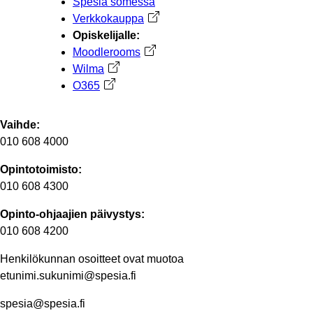
Spesia somessa
Verkkokauppa
Avautuu uuteen välilehteen
Opiskelijalle:
Moodlerooms
Avautuu uuteen välilehteen
Wilma
Avautuu uuteen välilehteen
O365
Avautuu uuteen välilehteen
Vaihde:
010 608 4000
Opintotoimisto:
010 608 4300
Opinto-ohjaajien päivystys:
010 608 4200
Henkilökunnan osoitteet ovat muotoa
etunimi.sukunimi@spesia.fi
spesia@spesia.fi