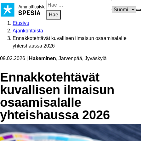
Siirry
Hae
sisältöön
sivustosta
Hae
Etusivu
Ajankohtaista
Ennakkotehtävät kuvallisen ilmaisun osaamisalalle
yhteishaussa 2026
09.02.2026
|
Hakeminen
, Järvenpää, Jyväskylä
Ennak­ko­teh­tävät
kuvallisen ilmaisun
osaamisalalle
yhteishaussa 2026