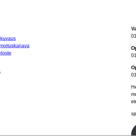
V
0
uskuvaus
lmoituskanava
Op
loste
0
Op
autuu uuteen välilehteen
0
He
m
et
autuu uuteen välilehteen
sp
utuu uuteen välilehteen
teen välilehteen
een välilehteen