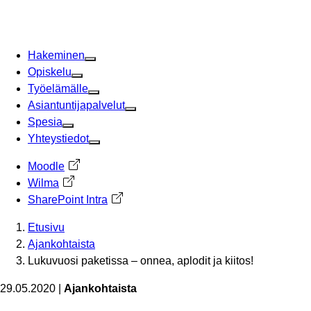
Siirry
sisältöön
Hakeminen
Opiskelu
Työelämälle
Asiantuntijapalvelut
Spesia
Yhteystiedot
Moodle
Avautuu uuteen välilehteen
Wilma
Avautuu uuteen välilehteen
SharePoint Intra
Avautuu uuteen välilehteen
Etusivu
Ajankohtaista
Lukuvuosi paketissa – onnea, aplodit ja kiitos!
29.05.2020
|
Ajankohtaista