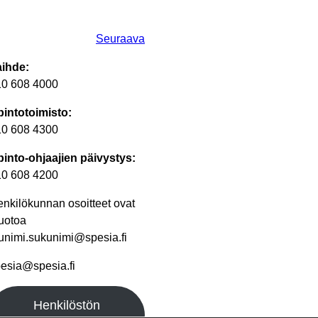
Seuraava
aihde:
10 608 4000
intotoimisto:
10 608 4300
into-ohjaajien päivystys:
10 608 4200
nkilökunnan osoitteet ovat
uotoa
unimi.sukunimi@spesia.fi
esia@spesia.fi
Henkilöstön