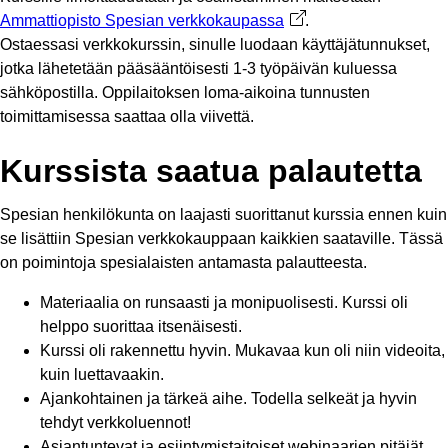
Ammattiopisto Spesian verkkokaupassa
Avautuu uuteen välile
.
Ostaessasi verkkokurssin, sinulle luodaan käyttäjätunnukset,
jotka lähetetään pääsääntöisesti 1-3 työpäivän kuluessa
sähköpostilla. Oppilaitoksen loma-aikoina tunnusten
toimittamisessa saattaa olla viivettä.
Kurssista saatua palautetta
Spesian henkilökunta on laajasti suorittanut kurssia ennen kuin
se lisättiin Spesian verkkokauppaan kaikkien saataville. Tässä
on poimintoja spesialaisten antamasta palautteesta.
Materiaalia on runsaasti ja monipuolisesti. Kurssi oli
helppo suorittaa itsenäisesti.
Kurssi oli rakennettu hyvin. Mukavaa kun oli niin videoita,
kuin luettavaakin.
Ajankohtainen ja tärkeä aihe. Todella selkeät ja hyvin
tehdyt verkkoluennot!
Asiantuntevat ja esiintymistaitoiset webinaarien pitäjät.