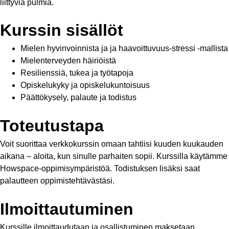
liittyviä pulmia.
Kurssin sisällöt
Mielen hyvinvoinnista ja ja haavoittuvuus-stressi -mallista
Mielenterveyden häiriöistä
Resilienssiä, tukea ja työtapoja
Opiskelukyky ja opiskelukuntoisuus
Päättökysely, palaute ja todistus
Toteutustapa
Voit suorittaa verkkokurssin omaan tahtiisi kuuden kuukauden
aikana – aloita, kun sinulle parhaiten sopii. Kurssilla käytämme
Howspace-oppimisympäristöä. Todistuksen lisäksi saat
palautteen oppimistehtävästäsi.
Ilmoittautuminen
Kurssille ilmoittaudutaan ja osallistuminen maksetaan