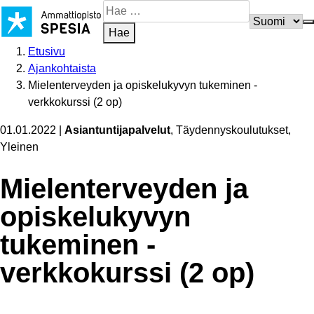
Siirry
Hae
sisältöön
sivustosta
Hae
Etusivu
Ajankohtaista
Mielenterveyden ja opiskelukyvyn tukeminen -
verkkokurssi (2 op)
01.01.2022
|
Asiantuntijapalvelut
, Täydennyskoulutukset,
Yleinen
Mielen­ter­veyden ja
opiskelukyvyn
tukeminen -
verkkokurssi (2 op)