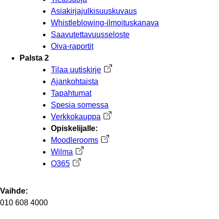
Asiakirjajulkisuuskuvaus
Whistleblowing-ilmoituskanava
Saavutettavuusseloste
Oiva-raportit
Palsta 2
Tilaa uutiskirje
Avautuu uuteen välilehteen
Ajankohtaista
Tapahtumat
Spesia somessa
Verkkokauppa
Avautuu uuteen välilehteen
Opiskelijalle:
Moodlerooms
Avautuu uuteen välilehteen
Wilma
Avautuu uuteen välilehteen
O365
Avautuu uuteen välilehteen
Vaihde:
010 608 4000