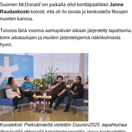
Suomen McDonald´sin paikalla ollut kenttäpäällikkö
Janne
Raudaskoski
korosti, että oli ilo tavata ja keskustella fiksujen
nuorten kanssa.
Turussa tänä vuonna aamupäivän aikaan järjestetty tapahtuma
toimi aikataulujen ja muiden järjestelyjensä näkökulmasta
hyvin.
Kuvateksti: Pieksämäellä vietettiin Duuniin2025 -tapahtumaa
iltapäivällä yhteisellä työelämäpaneelilla, jossa keskusteltiin