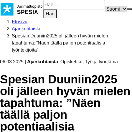
Siirry
Hae
sisältöön
sivustosta
Hae
Etusivu
Ajankohtaista
Spesian Duuniin2025 oli jälleen hyvän mielen
tapahtuma: ”Näen täällä paljon potentiaalisia
työntekijöitä”
06.03.2025
|
Ajankohtaista
, Opiskelijat, Työ ja työelämä
Spesian Duuniin2025
oli jälleen hyvän mielen
tapahtuma: ”Näen
täällä paljon
potentiaalisia