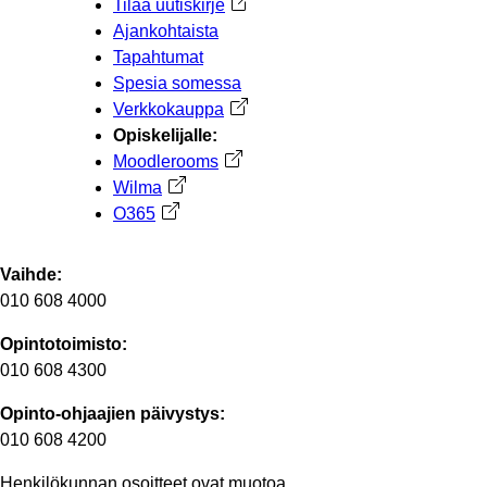
Tilaa uutiskirje
Avautuu uuteen välilehteen
Ajankohtaista
Tapahtumat
Spesia somessa
Verkkokauppa
Avautuu uuteen välilehteen
Opiskelijalle:
Moodlerooms
Avautuu uuteen välilehteen
Wilma
Avautuu uuteen välilehteen
O365
Avautuu uuteen välilehteen
Vaihde:
010 608 4000
Opintotoimisto:
010 608 4300
Opinto-ohjaajien päivystys:
010 608 4200
Henkilökunnan osoitteet ovat muotoa