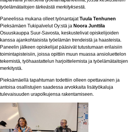
työelämätaitojen tärkeästä merkityksestä.
Paneelissa mukana olleet työnantajat
Tuula Tenhunen
Pieksämäen Tukipalvelut Oy:stä ja
Noora Junttila
Osuuskauppa Suur-Savosta, keskustelivat opiskelijoiden
kanssa ajankohtaisista työelämän trendeistä ja haasteista.
Paneelin jälkeen opiskelijat pääsivät tutustumaan erilaisiin
toimintapisteisiin, joissa opittiin muun muassa ansioluettelon
tekemistä, työhaastattelun harjoittelemista ja työelämätaitojen
merkitystä.
Pieksämäellä tapahtuman todettiin olleen opettavainen ja
antoisa osallistujien saadessa arvokkaita lisätyökaluja
tulevaisuuden urapolkujensa rakentamiseen.