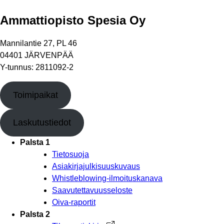
Ammattiopisto Spesia Oy
Mannilantie 27, PL 46
04401 JÄRVENPÄÄ
Y-tunnus: 2811092-2
Toimipaikat
Laskutustiedot
Palsta 1
Tietosuoja
Asiakirjajulkisuuskuvaus
Whistleblowing-ilmoituskanava
Saavutettavuusseloste
Oiva-raportit
Palsta 2