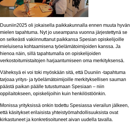
Duuniin2025 oli jokaisella paikkakunnalla ennen muuta hyvän
mielen tapahtuma. Nyt jo useampana vuonna järjestettynä se
on selkeästi vakiinnuttanut paikkansa Spesian opiskelijoille
mieluisena kohtaamisena työelämätoimijoiden kanssa. Ja
hienoa näin, sillä tapahtumalla on opiskelijoiden
verkostoitumistaitojen harjaantumiseen oma merkityksensä.
Väheksyä ei voi toki myöskään sitä, että Duuniin -tapahtuma
tarjoaa yritys- ja työelämätoimijoille merkityksellisen sauman
päästä paikan päälle tutustumaan Spesiaan – niin
oppilaitokseen, opiskelijoihin kuin henkilöstöönkin.
Monissa yrityksissä onkin todettu Spesiassa vierailun jälkeen,
että käsitykset erilaisista yhteistyömahdollisuuksista ovat
kirkastuneet ja konkretisoituneet aivan uudella tavalla.