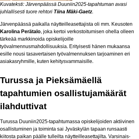
Kuvateksti: Järvenpäässä Duuniin2025-tapahtuman avasi
juhlallisesti tuore rehtori
Tiina Mäki-Gaetz
.
Järvenpäässä paikalla näytteilleasettajista oli mm. Keusoten
Karolina Perätalo
, joka kertoi verkostoitumisen ohella olleen
tärkeää markkinoida opiskelijoille
työvalmennusmahdollisuuksia. Erityisesti hänen mukaansa
esille nousi tasavertaisen työvalmennuksen tarjoaminen eri
asiakasryhmille, kuten kehitysvammaisille.
Turussa ja Pieksämäellä
tapahtumien osallistujamäärät
ilahduttivat
Turussa Duuniin2025-tapahtumassa opiskelijoiden aktiivinen
osallistuminen ja toiminta sai Jyväskylän tapaan runsaasti
kiitosta paikan päälle tulleilta näytteilleasettajilta. Varsinais-