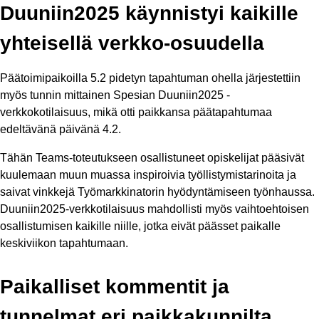
Duuniin2025 käynnistyi kaikille
yhteisellä verkko-osuudella
Päätoimipaikoilla 5.2 pidetyn tapahtuman ohella järjestettiin
myös tunnin mittainen Spesian Duuniin2025 -
verkkokotilaisuus, mikä otti paikkansa päätapahtumaa
edeltävänä päivänä 4.2.
Tähän Teams-toteutukseen osallistuneet opiskelijat pääsivät
kuulemaan muun muassa inspiroivia työllistymistarinoita ja
saivat vinkkejä Työmarkkinatorin hyödyntämiseen työnhaussa.
Duuniin2025-verkkotilaisuus mahdollisti myös vaihtoehtoisen
osallistumisen kaikille niille, jotka eivät päässet paikalle
keskiviikon tapahtumaan.
Paikalliset kommentit ja
tunnelmat eri paikkakunnilta