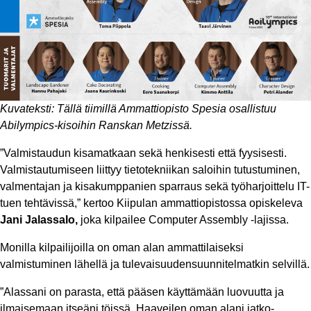
Kuvateksti: Tällä tiimillä Ammattiopisto Spesia osallistuu
Abilympics-kisoihin Ranskan Metzissä.
”Valmistaudun kisamatkaan sekä henkisesti että fyysisesti.
Valmistautumiseen liittyy tietotekniikan saloihin tutustuminen,
valmentajan ja kisakumppanien sparraus sekä työharjoittelu IT-
tuen tehtävissä,” kertoo Kiipulan ammattiopistossa opiskeleva
Jani Jalassalo,
joka kilpailee Computer Assembly -lajissa.
Monilla kilpailijoilla on oman alan ammattilaiseksi
valmistuminen lähellä ja tulevaisuudensuunnitelmatkin selvillä.
”Alassani on parasta, että pääsen käyttämään luovuutta ja
ilmaisemaan itseäni töissä. Haaveilen oman alani jatko-