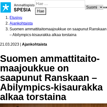
Siirry
Hae
sisältöön
sivustosta
Hae
Etusivu
Ajankohtaista
Suomen ammattitaitomaajoukkue on saapunut Ranskaan
– Abilympics-kisaurakka alkaa torstaina
21.03.2023
|
Ajankohtaista
Suomen ammat­ti­tai­to­
maa­joukkue on
saapunut Ranskaan –
Abilympics-kisaurakka
alkaa torstaina