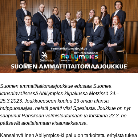
Suomen ammattitaitomaajoukkue edustaa Suomea
kansainvälisessä Abilympics-kilpailussa Metzissä 24.–
25.3.2023. Joukkueeseen kuuluu 13 oman alansa
huippuosaajaa, heistä peräti viisi Spesiasta. Joukkue on nyt
saapunut Ranskaan valmistautumaan ja torstaina 23.3. he
pääsevät aloittelemaan kisaurakkaansa.
Kansainvälinen Abilympics-kilpailu on tarkoitettu erityistä tukea