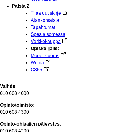
Palsta 2
Tilaa uutiskirje
Avautuu uuteen välilehteen
Ajankohtaista
Tapahtumat
Spesia somessa
Verkkokauppa
Avautuu uuteen välilehteen
Opiskelijalle:
Moodlerooms
Avautuu uuteen välilehteen
Wilma
Avautuu uuteen välilehteen
O365
Avautuu uuteen välilehteen
Vaihde:
010 608 4000
Opintotoimisto:
010 608 4300
Opinto-ohjaajien päivystys:
010 608 4200