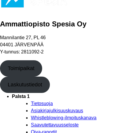
Ammattiopisto Spesia Oy
Mannilantie 27, PL 46
04401 JÄRVENPÄÄ
Y-tunnus: 2811092-2
Toimipaikat
Laskutustiedot
Palsta 1
Tietosuoja
Asiakirjajulkisuuskuvaus
Whistleblowing-ilmoituskanava
Saavutettavuusseloste
Oiva-raportit