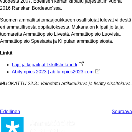
vuodesta 2007. Edellisen kerran kilpailu järjestettiin vuona
2016 Ranskan Bordeaux’ssa.
Suomen ammattitaitomaajoukkueen osallistujat tulevat viidestä
eri ammatillisesta oppilaitoksesta. Mukana on kilpailijoita ja
tuomareita Ammattiopisto Livestä, Ammattiopisto Luovista,
Ammattiopisto Spesiasta ja Kiipulan ammattiopistosta.
Linkit
Lajit ja kilpailijat | skillsfinland.fi
Avautuu uuteen välilehte
Abilympics 2023 | abilumpics2023.com
Avautuu uuteen vä
MUOKATTU 22.3.: Vaihdettu artikkelikuva ja lisätty sisältökuva.
Edellinen
Seuraava