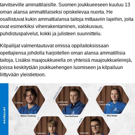
tarvitseville ammattilaisille. Suomen joukkueeseen kuuluu 13
oman alansa ammattilaiseksi opiskelevaa nuorta. He
osallistuvat kukin ammattialansa taitoja mittaaviin lajeihin, joita
ovat esimerkiksi viherrakentaminen, valokuvaus,
puhdistuspalvelut, kokki ja julisteen suunnittelu.
Kilpailijat valmentautuvat omissa oppilaitoksissaan
opettajiensa johdolla harjoitellen oman alansa ammatillisia
taitoja. Lisäksi maajoukkueella on yhteisiä maajoukkueleirejä,
joissa keskitytään joukkuehengen luomiseen ja kilpailuun
liittyvään yleistietoon.