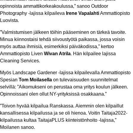
opinnoista ammattikorkeakoulussa,” sanoo Outdoor
Photography -lajissa kilpaileva
Irene Vapalahti
Ammattiopisto
Luovista.
”Valmistumisen jälkeen töihin pääseminen on tärkeä tavoite.
Minua kiinnostaisi tehdä siivoustyötä paikassa, jossa voisin
myös auttaa ihmisiä, esimerkiksi päiväkodissa,” kertoo
Ammattiopisto Liven
Wivan Atrila
. Hän kilpailee lajissa
Cleaning Services.
Myös Landscape Gardener -lajissa kilpailevalla Ammattiopisto
Spesian
Tom Moilasella
on tulevaisuuden suunnitelmat
selvillä: ”Aikomukseni on perustaa oma yritys koulun jälkeen.
Opinnoissani olen ollut NY-yrityksissä osakkaana.”
”Toivon hyvää kilpailua Ranskassa. Aiemmin olen kilpaillut
kansallisessa kilpailussa ja se oli hienoa. Voitin Taitaja2022-
kilpailussa kultaa TaitajaPLUS kiinteistönhoito -lajissa,”
Moilanen sanoo.