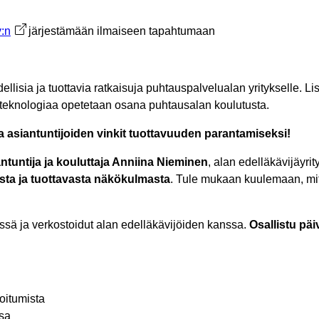
välilehteen
:n
Avautuu uuteen välilehteen
järjestämään ilmaiseen tapahtumaan
dellisia ja tuottavia ratkaisuja puhtauspalvelualan yritykselle. 
en teknologiaa opetetaan osana puhtausalan koulutusta.
asiantuntijoiden vinkit tuottavuuden parantamiseksi!
antuntija ja kouluttaja Anniina Nieminen
, alan edelläkävijäyri
sta ja tuottavasta näkökulmasta
. Tule mukaan kuulemaan, mite
sä ja verkostoidut alan edelläkävijöiden kanssa.
Osallistu päi
oitumista
sa