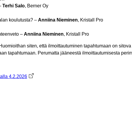
 –
Terhi Salo
, Berner Oy
alan koulutusta? –
Anniina Nieminen
, Kristall Pro
hteenveto –
Anniina Nieminen
, Kristall Pro
. Huomioithan siten, että ilmoittautuminen tapahtumaan on sitova 
umaan tapahtumaan. Perumatta jääneestä ilmoittautumisesta per
alla 4.2.2026
Avautuu uuteen välilehteen