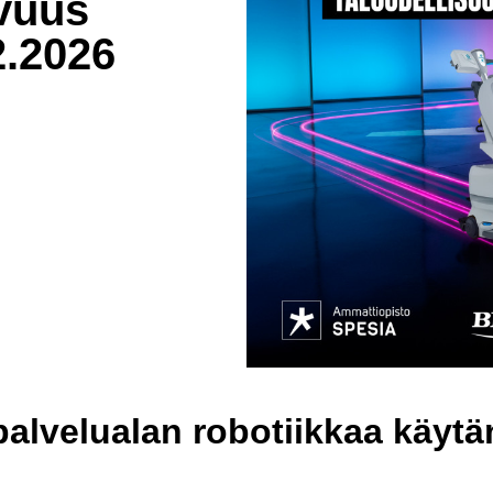
avuus
.2.2026
palvelualan robotiikkaa käyt