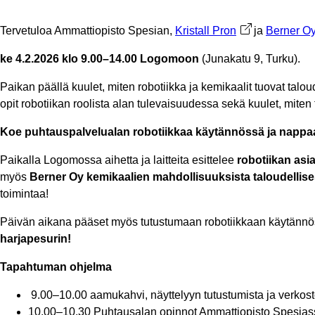
Tervetuloa Ammattiopisto Spesian,
Kristall Pron
Avautuu uuteen 
ja
Berner Oy
ke 4.2.2026 klo 9.00–14.00 Logomoon
(Junakatu 9, Turku).
Paikan päällä kuulet, miten robotiikka ja kemikaalit tuovat talou
opit robotiikan roolista alan tulevaisuudessa sekä kuulet, mit
Koe puhtauspalvelualan robotiikkaa käytännössä ja nappaa 
Paikalla Logomossa aihetta ja laitteita esittelee
robotiikan asi
myös
Berner Oy kemikaalien mahdollisuuksista taloudellise
toimintaa!
Päivän aikana pääset myös tutustumaan robotiikkaan käytännös
harjapesurin!
Tapahtuman ohjelma
9.00–10.00 aamukahvi, näyttelyyn tutustumista ja verkost
10.00–10.30 Puhtausalan opinnot Ammattiopisto Spesias