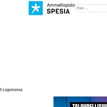
Hae
sivustosta
026 Logomossa