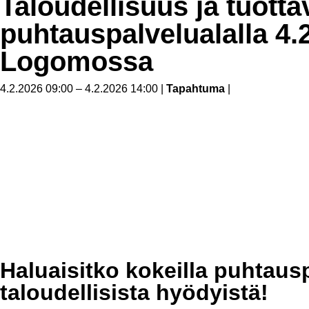
Taloudellisuus ja tuott
puhtaus­pal­ve­lua­lalla 4
Logomossa
4.2.2026 09:00 – 4.2.2026 14:00
|
Tapahtuma
|
Haluaisitko kokeilla puhtaus
taloudellisista hyödyistä!