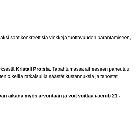
Lisäksi saat konkreettisia vinkkejä tuottavuuden parantamiseen,
tyksestä
Kristall Pro:sta
. Tapahtumassa aiheeseen paneutuu
n oikeilla ratkaisuilla säästät kustannuksia ja tehostat
vän aikana myös arvontaan ja voit voittaa i-scrub 21 -