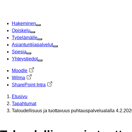
Siirry
sisältöön
Hakeminen
Opiskelu
Työelämälle
Asiantuntijapalvelut
Spesia
Yhteystiedot
Moodle
Avautuu uuteen välilehteen
Wilma
Avautuu uuteen välilehteen
SharePoint Intra
Avautuu uuteen välilehteen
Etusivu
Tapahtumat
Taloudellisuus ja tuottavuus puhtauspalvelualalla 4.2.2