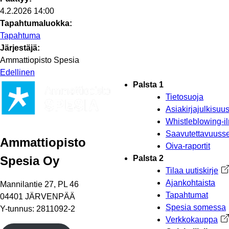
4.2.2026 14:00
Tapahtumaluokka:
Tapahtuma
Järjestäjä:
Ammattiopisto Spesia
Edellinen
Palsta 1
Tietosuoja
Asiakirjajulkisu
Whistleblowing-i
Saavutettavuusse
Ammattiopisto
Oiva-raportit
Spesia Oy
Palsta 2
Tilaa uutiskirje
Av
Ajankohtaista
Mannilantie 27, PL 46
Tapahtumat
04401 JÄRVENPÄÄ
Spesia somessa
Y-tunnus: 2811092-2
Verkkokauppa
Av