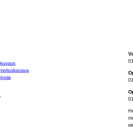
V
0
uskuvaus
lmoituskanava
Op
loste
0
Op
autuu uuteen välilehteen
0
He
m
et
autuu uuteen välilehteen