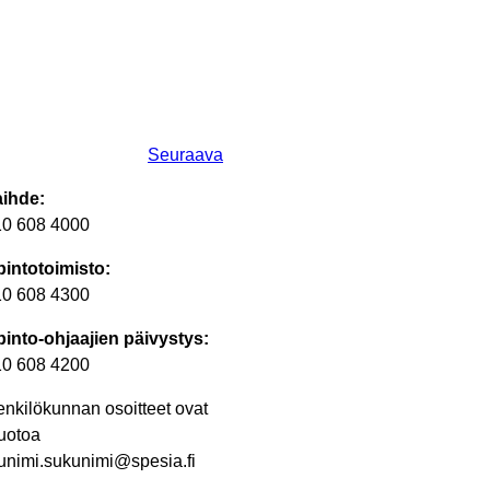
Seuraava
aihde:
10 608 4000
intotoimisto:
10 608 4300
into-ohjaajien päivystys:
10 608 4200
nkilökunnan osoitteet ovat
uotoa
unimi.sukunimi@spesia.fi