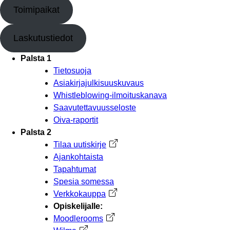
Toimipaikat
Laskutustiedot
Palsta 1
Tietosuoja
Asiakirjajulkisuuskuvaus
Whistleblowing-ilmoituskanava
Saavutettavuusseloste
Oiva-raportit
Palsta 2
Tilaa uutiskirje
Avautuu uuteen välilehteen
Ajankohtaista
Tapahtumat
Spesia somessa
Verkkokauppa
Avautuu uuteen välilehteen
Opiskelijalle:
Moodlerooms
Avautuu uuteen välilehteen