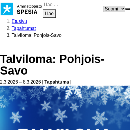
Siirry
Hae
sisältöön
sivustosta
Hae
Etusivu
Tapahtumat
Talviloma: Pohjois-Savo
Talviloma: Pohjois-
Savo
2.3.2026 – 8.3.2026
|
Tapahtuma
|