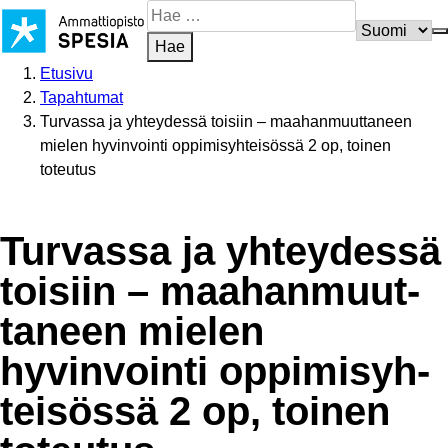
Siirry
Hae
sisältöön
sivustosta
Hae
Etusivu
Tapahtumat
Turvassa ja yhteydessä toisiin – maahanmuuttaneen
mielen hyvinvointi oppimisyhteisössä 2 op, toinen
toteutus
Turvassa ja yhteydessä
toisiin – maahan­muut­
taneen mielen
hyvinvointi oppimi­syh­
tei­sössä 2 op, toinen