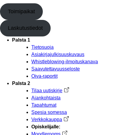
Toimipaikat
Laskutustiedot
Palsta 1
Tietosuoja
Asiakirjajulkisuuskuvaus
Whistleblowing-ilmoituskanava
Saavutettavuusseloste
Oiva-raportit
Palsta 2
Tilaa uutiskirje
Avautuu uuteen välilehteen
Ajankohtaista
Tapahtumat
Spesia somessa
Verkkokauppa
Avautuu uuteen välilehteen
Opiskelijalle:
Moodlerooms
Avautuu uuteen välilehteen