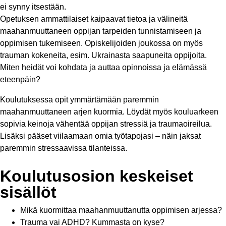
ei synny itsestään.
Opetuksen ammattilaiset kaipaavat tietoa ja välineitä
maahanmuuttaneen oppijan tarpeiden tunnistamiseen ja
oppimisen tukemiseen. Opiskelijoiden joukossa on myös
trauman kokeneita, esim. Ukrainasta saapuneita oppijoita.
Miten heidät voi kohdata ja auttaa opinnoissa ja elämässä
eteenpäin?
Koulutuksessa opit ymmärtämään paremmin
maahanmuuttaneen arjen kuormia. Löydät myös kouluarkeen
sopivia keinoja vähentää oppijan stressiä ja traumaoireilua.
Lisäksi pääset viilaamaan omia työtapojasi – näin jaksat
paremmin stressaavissa tilanteissa.
Koulutusosion keskeiset
sisällöt
Mikä kuormittaa maahanmuuttanutta oppimisen arjessa?
Trauma vai ADHD? Kummasta on kyse?