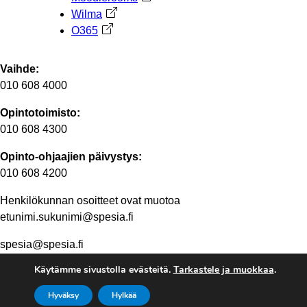
Wilma
Avautuu uuteen välilehteen
O365
Avautuu uuteen välilehteen
Vaihde:
010 608 4000
Opintotoimisto:
010 608 4300
Opinto-ohjaajien päivystys:
010 608 4200
Henkilökunnan osoitteet ovat muotoa
etunimi.sukunimi@spesia.fi
spesia@spesia.fi
Käytämme sivustolla evästeitä.
Tarkastele ja muokkaa
.
Henkilöstön yhteystiedot
Hyväksy
Hylkää