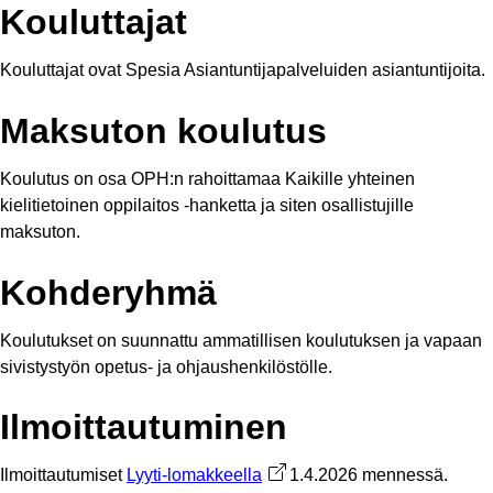
Kouluttajat
Kouluttajat ovat Spesia Asiantuntijapalveluiden asiantuntijoita.
Maksuton koulutus
Koulutus on osa OPH:n rahoittamaa Kaikille yhteinen
kielitietoinen oppilaitos -hanketta ja siten osallistujille
maksuton.
Kohderyhmä
Koulutukset on suunnattu ammatillisen koulutuksen ja vapaan
sivistystyön opetus- ja ohjaushenkilöstölle.
Ilmoittautuminen
Ilmoittautumiset
Lyyti-lomakkeella
Avautuu uuteen välilehteen
1.4.2026 mennessä.