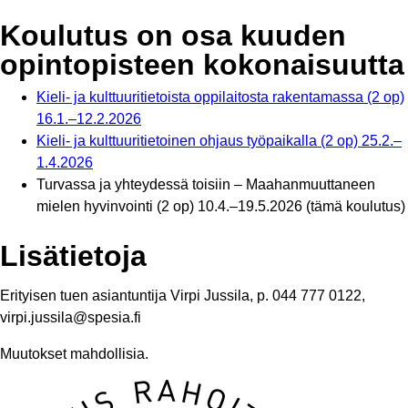
Koulutus on osa kuuden
opintopisteen kokonaisuutta
Kieli- ja kulttuuritietoista oppilaitosta rakentamassa (2 op)
16.1.–12.2.2026
Kieli- ja kulttuuritietoinen ohjaus työpaikalla (2 op) 25.2.–
1.4.2026
Turvassa ja yhteydessä toisiin – Maahanmuuttaneen
mielen hyvinvointi (2 op) 10.4.–19.5.2026 (tämä koulutus)
Lisätietoja
Erityisen tuen asiantuntija Virpi Jussila, p. 044 777 0122,
virpi.jussila@spesia.fi
Muutokset mahdollisia.