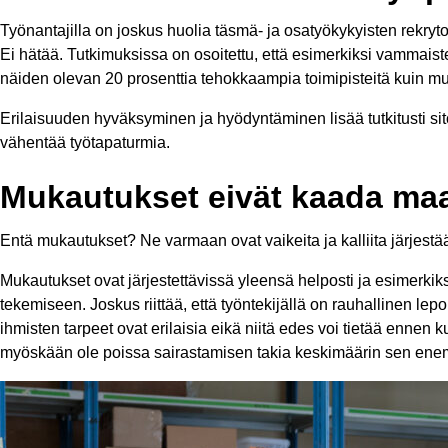
Työnantajilla on joskus huolia täsmä- ja osatyökykyisten rekrytoi
Ei hätää. Tutkimuksissa on osoitettu, että esimerkiksi vammai
näiden olevan 20 prosenttia tehokkaampia toimipisteitä kuin mu
Erilaisuuden hyväksyminen ja hyödyntäminen lisää tutkitusti si
vähentää työtapaturmia.
Mukautukset eivät kaada maa
Entä mukautukset? Ne varmaan ovat vaikeita ja kalliita järjestä
Mukautukset ovat järjestettävissä yleensä helposti ja esimerkik
tekemiseen. Joskus riittää, että työntekijällä on rauhallinen l
ihmisten tarpeet ovat erilaisia eikä niitä edes voi tietää ennen
myöskään ole poissa sairastamisen takia keskimäärin sen enem