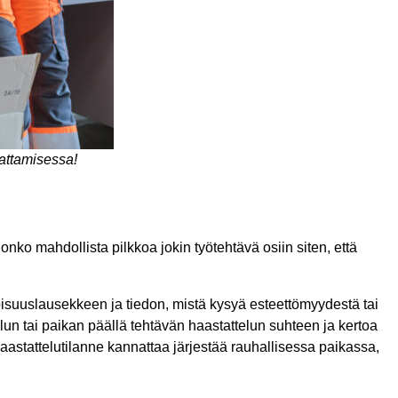
aattamisessa!
nko mahdollista pilkkoa jokin työtehtävä osiin siten, että
toisuuslausekkeen ja tiedon, mistä kysyä esteettömyydestä tai
lun tai paikan päällä tehtävän haastattelun suhteen ja kertoa
aastattelutilanne kannattaa järjestää rauhallisessa paikassa,