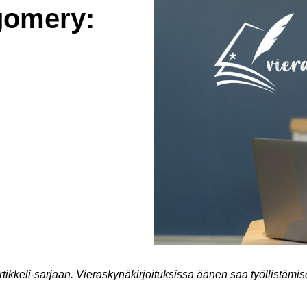
gomery:
ikkeli-sarjaan. Vieraskynäkirjoituksissa äänen saa työllistämi