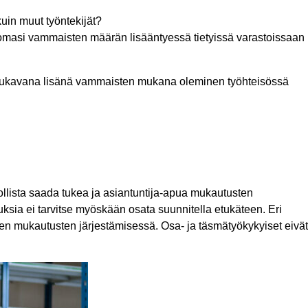
kuin muut työntekijät?
uomasi vammaisten määrän lisääntyessä tietyissä varastoissaan
tä. Mukavana lisänä vammaisten mukana oleminen työhteisössä
dollista saada tukea ja asiantuntija-apua mukautusten
uksia ei tarvitse myöskään osata suunnitella etukäteen. Eri
ivien mukautusten järjestämisessä. Osa- ja täsmätyökykyiset eivät