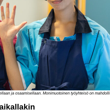
sellaan ja osaamisellaan. Monimuotoinen työyhteisö on mahdoll
ikallakin