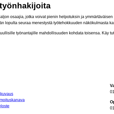
 työnhakijoita
jon osaajia, jotka voivat pienin helpotuksin ja ymmärtäväisen a
tähän lopulta seuraa menestystä työtehokkuuden näkökulmasta ka
tuullisille työnantajille mahdollisuuden kohdata toisensa. Käy
V
0
uskuvaus
lmoituskanava
Op
loste
0