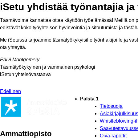
iSetu yhdistää työnantajia ja
Täsmävoima kannattaa ottaa käyttöön työelämässä! Meillä on pal
edistävät koko työyhteisön hyvinvointia ja sitoutumista ja täs
Me iSetussa tarjoamme täsmätyökykyisille työnhakijoille ja vas
ota yhteyttä.
Päivi Montgomery
Täsmätyökykyinen ja vammainen psykologi
iSetun yhteisövastaava
Edellinen
Palsta 1
Tietosuoja
Asiakirjajulkisu
Whistleblowing-i
Saavutettavuusse
Ammattiopisto
Oiva-raportit