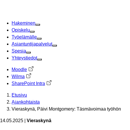
Siirry
sisältöön
Hakeminen
Opiskelu
Työelämälle
Asiantuntijapalvelut
Spesia
Yhteystiedot
Moodle
Avautuu uuteen välilehteen
Wilma
Avautuu uuteen välilehteen
SharePoint Intra
Avautuu uuteen välilehteen
Etusivu
Ajankohtaista
Vieraskynä, Päivi Montgomery: Täsmävoimaa työhön
14.05.2025
|
Vieraskynä