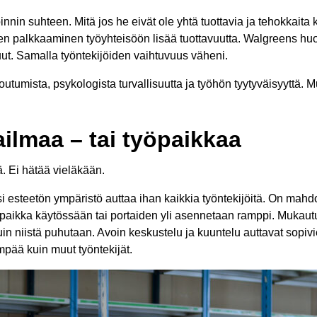
nnin suhteen. Mitä jos he eivät ole yhtä tuottavia ja tehokkaita 
sten palkkaaminen työyhteisöön lisää tuottavuutta. Walgreens h
ut. Samalla työntekijöiden vaihtuvuus väheni.
toutumista, psykologista turvallisuutta ja työhön tyytyväisyyt
ilmaa – tai työpaikkaa
ä. Ei hätää vieläkään.
si esteetön ympäristö auttaa ihan kaikkia työntekijöitä. On mah
epopaikka käytössään tai portaiden yli asennetaan ramppi. Mukaut
 kuin niistä puhutaan. Avoin keskustelu ja kuuntelu auttavat sop
pää kuin muut työntekijät.