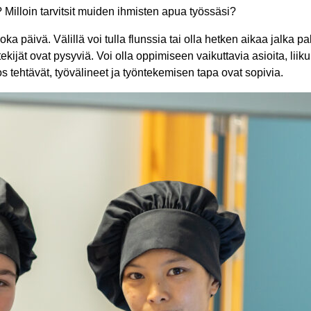
 Milloin tarvitsit muiden ihmisten apua työssäsi?
a päivä. Välillä voi tulla flunssia tai olla hetken aikaa jalka pa
ekijät ovat pysyviä. Voi olla oppimiseen vaikuttavia asioita, liik
jos tehtävät, työvälineet ja työntekemisen tapa ovat sopivia.