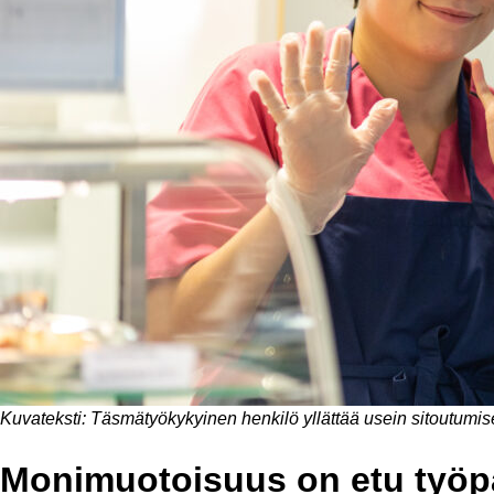
Kuvateksti: Täsmätyökykyinen henkilö yllättää usein sitoutumi
Monimuotoisuus on etu työpa