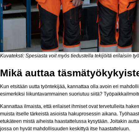
Kuvateksti: Spesiasta voit myös tiedustella tekijöitä erilaisiin 
Mikä auttaa täsmätyökykyist
Kun etsitään uutta työntekijää, kannattaa olla avoin eri mahdoll
esimerkiksi liikuntavammainen suoriutuu siitä? Työpaikkailmoitu
Kannattaa ilmaista, että erilaiset ihmiset ovat tervetulleita h
muista itselle tärkeistä asioista hakuprosessin aikana. Työhaast
etukäteen mistä aiheista haastattelussa kysytään. Joitakin autt
jossa on hyvät mahdollisuuden keskittyä itse haastatteluun.