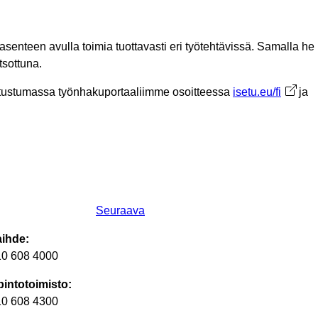
senteen avulla toimia tuottavasti eri työtehtävissä. Samalla he
tsottuna.
 tutustumassa työnhakuportaaliimme osoitteessa
isetu.eu/fi
Avautu
ja
Seuraava
aihde:
10 608 4000
intotoimisto:
10 608 4300