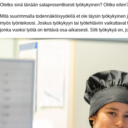
Oletko sinä tänään sataprosenttisesti työkykyinen? Olitko eilen?
Mitä suurimmalla todennäköisyydellä et ole täysin työkykyinen jok
myös työntekoosi. Joskus työkykyyn tai työtehtäviin vaikuttavat t
jonka vuoksi työtä on tehtävä osa-aikaisesti. Silti työkykyä on, 