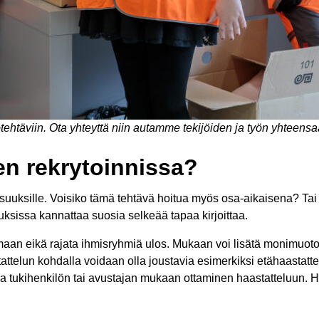
työtehtäviin. Ota yhteyttä niin autamme tekijöiden ja työn yhteens
en rekrytoinnissa?
isuuksille. Voisiko tämä tehtävä hoitua myös osa-aikaisena? Tai o
ksissa kannattaa suosia selkeää tapaa kirjoittaa.
akemaan eikä rajata ihmisryhmiä ulos. Mukaan voi lisätä monimuo
attelun kohdalla voidaan olla joustavia esimerkiksi etähaastatte
aa tukihenkilön tai avustajan mukaan ottaminen haastatteluun. H